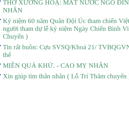
THƠ XƯỚNG HOẠ: MẤT NƯỚC NGÔ ĐÌ
NHÂN
Kỷ niệm 60 năm Quân Đội Úc tham chiến Việ
người tham dự lễ kỷ niệm Ngày Chiến Binh 
Chuyển )
Tin rất buồn: Cựu SVSQ/Khoá 21/ TVBQGVN
thế
MIỀN QUÁ KHỨ. - CAO MỴ NHÂN
Xin giúp tìm thân nhân ( Lỗ Trí Thâm chuyển 