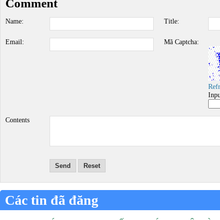
Comment
Name:
Title:
Email:
Mã Captcha:
Ref
Inp
Contents
Send
Reset
Các tin đã đăng