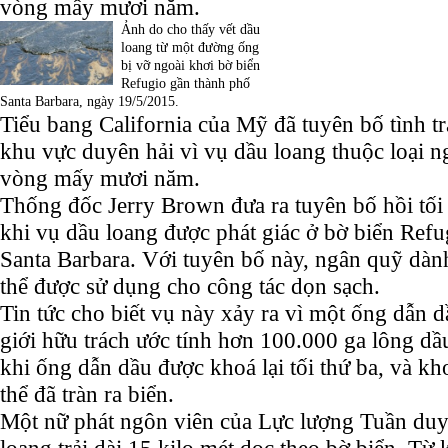
vòng mấy mươi năm.
Ảnh do cho thấy vết dầu
loang từ một đường ống
bị vỡ ngoài khơi bờ biển
Refugio gần thành phố
Santa Barbara, ngày 19/5/2015.
Tiểu bang California của Mỹ đã tuyên bố tình t
khu vực duyên hải vì vụ dầu loang thuộc loại n
vòng mấy mươi năm.
Thống đốc Jerry Brown đưa ra tuyên bố hồi tối 
khi vụ dầu loang được phát giác ở bờ biển Ref
Santa Barbara. Với tuyên bố này, ngân quỹ dành
thể được sử dụng cho công tác dọn sạch.
Tin tức cho biết vụ này xảy ra vì một ống dẫn dầ
giới hữu trách ước tính hơn 100.000 ga lông dầu 
khi ống dẫn dầu được khoá lại tối thứ ba, và k
thể đã tràn ra biển.
Một nữ phát ngôn viên của Lực lượng Tuần duy