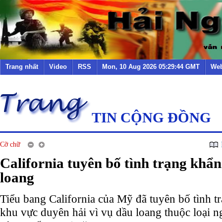
Trang nhất
Video
RSS
Mon, 10 Aug 2026 05:29:44 GMT
Web
TIN CỘNG ĐỒNG
Cỡ chữ
California tuyên bố tình trạng khẩn
loang
Tiểu bang California của Mỹ đã tuyên bố tình t
khu vực duyên hải vì vụ dầu loang thuộc loại n