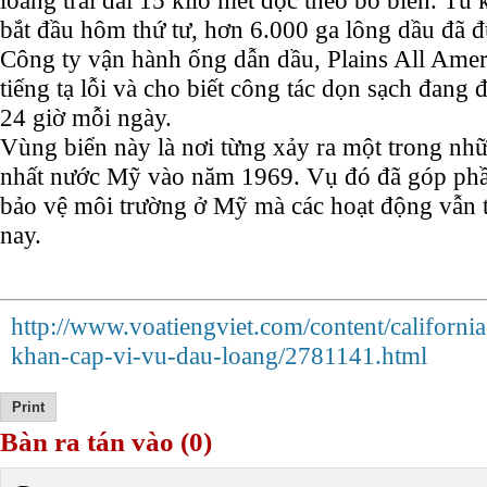
loang trải dài 15 kilo mét dọc theo bờ biển. Từ 
bắt đầu hôm thứ tư, hơn 6.000 ga lông dầu đã đ
Công ty vận hành ống dẫn dầu, Plains All Ameri
tiếng tạ lỗi và cho biết công tác dọn sạch đang đ
24 giờ mỗi ngày.
Vùng biển này là nơi từng xảy ra một trong nhữ
nhất nước Mỹ vào năm 1969. Vụ đó đã góp phầ
bảo vệ môi trường ở Mỹ mà các hoạt động vẫn t
nay.
http://www.voatiengviet.com/content/california
khan-cap-vi-vu-dau-loang/2781141.html
Bàn ra tán vào (0)