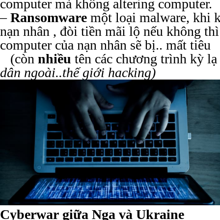
computer mà không altering computer.
–
Ransomware
một loại malware, khi k
nạn nhân , đòi tiền mãi lộ nếu không thì
computer của nạn nhân sẽ bị.. mất tiêu
(còn
nhiều
tên các chương trình kỳ lạ
dân ngoài..thế giới hacking)
Cyberwar giữa Nga và Ukraine