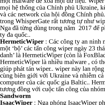
một malware để xóa mọi dữ liệu. Wipe
mọi hệ thống của Chính phủ Ukraine, k
và các network của hội đồng Chính phủ
trong WhisperGate rất tương tự như wi
Nga đã từng dùng trong năm 2017 để p
ty đa quốc..
HermeticWiper
: Các công ty an ninh 
một ‘bộ’ các tấn công wiper ngày 23 thán
danh’ là HermeticWiper (còn là FoxBla
HermeticWiper là nhiều malware , có t
giúp phát tán wiper.. wiper này lan rộng
cùng biên giới với Ukraine và nhiễm cả
computer của các quốc gia Baltic.. Her
tương đồng với cuộc tấn công của nhóm
Sandworm
IsaacWiper
: Nga phóng IsaacWiper p