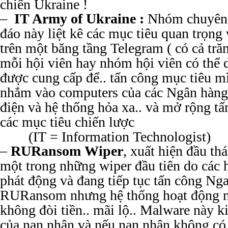
chiến Ukraine !
–
IT Army of Ukraine :
Nhóm chuyên 
đáo này liệt kê các mục tiêu quan trọng
trên một băng tầng Telegram ( có cả tră
mỗi hội viên hay nhóm hội viên có thể d
được cung cấp để.. tấn công mục tiêu 
nhắm vào computers của các Ngân hàng
điện và hệ thống hỏa xa.. và mở rộng t
các mục tiêu chiến lược
(IT = Information Technologist)
–
RURansom Wiper
, xuất hiện đầu th
một trong những wiper đầu tiên do các 
phát động và đang tiếp tục tấn công Nga
RURansom nhưng hệ thống hoạt động n
không đòi tiền.. mãi lộ.. Malware này 
của nạn nhân và nếu nạn nhân không có