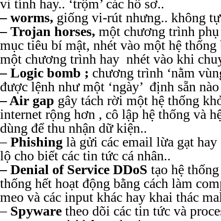
vi tính hay.. ‘trộm’ các hồ sơ..
– worms,
giống vi-rút nhưng.. không tự 
– Trojan horses,
một chương trình phụ
mục tiêu bí mật, nhét vào một hệ thống
một chương trình hay nhét vào khi chu
– Logic bomb ;
chương trình ‘nằm vùng’
được lệnh như một ‘ngày’ định sẵn nào
– Air gap
gây tách rời một hệ thống kh
internet rộng hơn , cô lập hệ thống và 
dùng để thu nhận dữ kiện..
–
Phishing
là gửi các email lừa gạt ha
lộ cho biết các tin tức cá nhân..
– Denial of Service DDoS
tạo hệ thống 
thống hết hoạt động bằng cách làm comp
meo và các input khác hay khai thác ma
–
Spyware
theo dõi các tin tức và proc