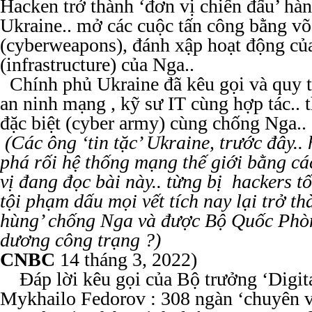
Hacken trở thành ‘đơn vị chiến đấu’ hà
Ukraine.. mở các cuộc tấn công bằng v
(cyberweapons), đánh xập hoạt động của
(infrastructure) của Nga..
Chính phủ Ukraine đã kêu gọi và quy t
an ninh mạng , kỹ sư IT cùng hợp tác..
đặc biệt (cyber army) cùng chống Nga..
(Các ông ‘tin tặc’ Ukraine, trước đây.. 
phá rối hệ thống mạng thế giới bằng c
vị đang đọc bài này.. từng bị hackers tố
tội phạm dấu mọi vết tích nay lại trở t
hùng’ chống Nga và được Bộ Quốc Phò
dương công trạng ?)
CNBC
14 tháng 3, 2022)
Đáp lời kêu gọi của Bộ trưởng ‘Digita
Mykhailo Fedorov : 308 ngàn ‘chuyên vi