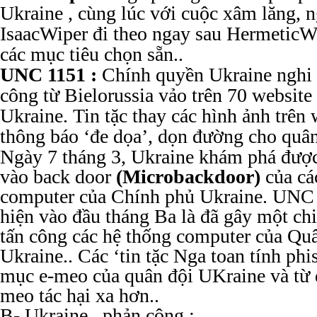
Ukraine , cùng lúc với cuộc xâm lăng, 
IsaacWiper đi theo ngay sau HermeticW
các mục tiêu chọn sẵn..
UNC 1151 :
Chính quyền Ukraine nghi 
công từ Bielorussia vảo trên 70 websit
Ukraine. Tin tặc thay các hình ảnh trên
thông báo ‘đe dọa’, dọn đường cho quâ
Ngày 7 tháng 3, Ukraine khám phá đượ
vào back door
(Microbackdoor)
của cá
computer của Chính phủ Ukraine. UNC 
hiện vào đầu tháng Ba là đã gây một ch
tấn công các hệ thống computer của Quâ
Ukraine.. Các ‘tin tặc Nga toan tính phi
mục e-meo của quân đội UKraine và từ 
meo tác hại xa hơn..
B- Ukraine.. phản công :