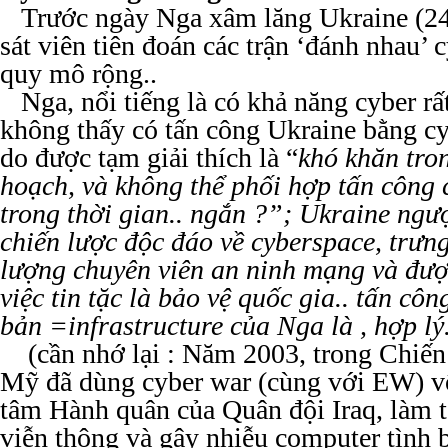
Trước ngày Nga xâm lăng Ukraine (24 
sát viên tiên đoán các trận ‘đánh nhau’ c
quy mô rộng..
Nga, nổi tiếng là có khả năng cyber rấ
không thấy có tấn công Ukraine bằng cyb
do được tạm giải thích là “
khó khăn tron
hoạch,
và không thể phối hợp tấn công 
trong thời gian.. ngắn ?”; Ukraine ngượ
chiến lược độc đáo về cyberspace, trưn
lượng chuyên viên an ninh mạng và
đượ
việc tin tặc là
bảo vệ quốc gia.. tấn côn
bản =infrastructure của Nga là , hợp lý.
(cần nhớ lại : Năm 2003, trong Chiến
Mỹ đã dùng cyber war (cùng với EW) v
tâm Hành quân của Quân đội Iraq, làm tê
viễn thông và gây nhiễu computer tình b