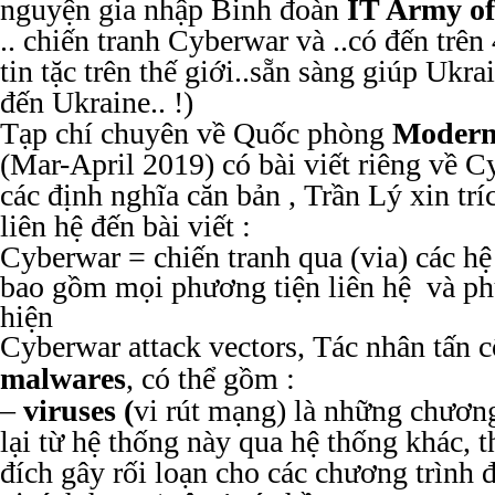
nguyện gia nhập Binh đoàn
IT Army of
.. chiến tranh Cyberwar và ..có đến trên
tin tặc trên thế giới..sẵn sàng giúp Ukr
đến Ukraine.. !)
Tạp chí chuyên về Quốc phòng
Modern
(Mar-April 2019) có bài viết riêng về C
các định nghĩa căn bản , Trần Lý xin trí
liên hệ đến bài viết :
Cyberwar = chiến tranh qua (via) các hệ
bao gồm mọi phương tiện liên hệ và p
hiện
Cyberwar attack vectors, Tác nhân tấn c
malwares
, có thể gồm :
–
viruses (
vi rút mạng) là những chương 
lại từ hệ thống này qua hệ thống khác
đích gây rối loạn cho các chương trình