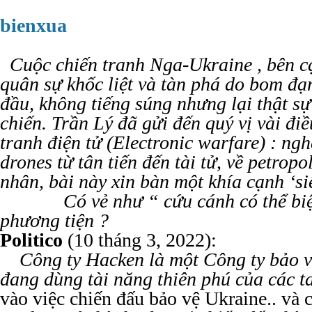
bienxua
Trần
Cuộc chiến tranh Nga-Ukraine , bên c
quân sự khốc liệt và tàn phá do bom đạ
đầu, không tiếng súng nhưng lại thật sự
chiến. Trần Lý đã gửi đến quý vị vài đi
tranh điện tử (Electronic warfare) : ngh
drones từ tân tiến đến tài tử, về petropol
nhân, bài này xin bàn một khía cạnh ‘s
Có vẻ như “ cứu cánh có thể biệ
phương tiện ?
Politico
(10 tháng 3, 2022):
Công ty Hacken là một Công ty bảo v
đang dùng tài năng thiên phú của các t
vào việc chiến đấu bảo vệ Ukraine.. và 