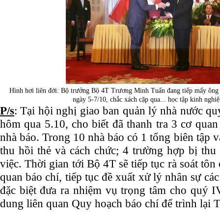
Hình hơi liên đới: Bộ trưởng Bộ 4T Trương Minh Tuấn đang tiếp mấy ông 
ngày 5-7/10, chắc xách cặp qua... học tập kinh ngh
P/s
: Tại hội nghị giao ban quản lý nhà nước 
hôm qua 5.10, cho biết đã thanh tra 3 cơ quan 
nhà báo. Trong 10 nhà báo có 1 tổng biên tập v
thu hồi thẻ và cách chức; 4 trường hợp bị thu 
việc. Thời gian tới Bộ 4T sẽ tiếp tục rà soát tô
quan báo chí, tiếp tục đề xuất xử lý nhân sự cá
đặc biệt đưa ra nhiệm vụ trọng tâm cho quý IV
dung liên quan Quy hoạch báo chí để trình lại 