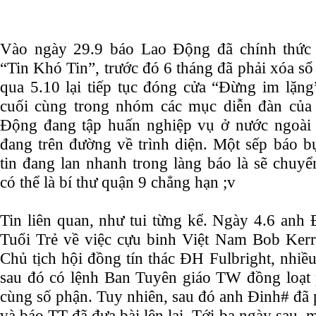
Vào ngày 29.9 báo Lao Động đã chính thức
“Tin Khó Tin”, trước đó 6 tháng đã phải xóa 
qua 5.10 lại tiếp tục đóng cửa “Đừng im lặn
cuối cùng trong nhóm các mục diễn đàn của
Động đang tập huấn nghiệp vụ ở nước ngoài 
đang trên đường về trình diện. Một sếp báo b
tin đang lan nhanh trong làng báo là sẽ chu
có thể là bí thư quận 9 chẳng hạn ;v
Tin liên quan, như tui từng kể. Ngày 4.6 anh 
Tuổi Trẻ về việc cựu binh Việt Nam Bob Ker
Chủ tịch hội đồng tín thác ĐH Fulbright, nhiều
sau đó có lệnh Ban Tuyên giáo TW đồng loạt 
cùng số phận. Tuy nhiên, sau đó anh Đinh# đã 
và báo TT đã đưa bài lên lại. Tới ba ngày sau,