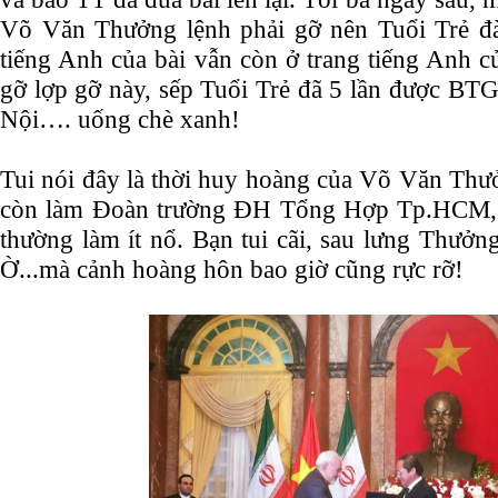
Võ Văn Thưởng lệnh phải gỡ nên Tuổi Trẻ đà
tiếng Anh của bài vẫn còn ở trang tiếng Anh c
gỡ lợp gỡ này, sếp Tuổi Trẻ đã 5 lần được BT
Nội…. uống chè xanh!
Tui nói đây là thời huy hoàng của Võ Văn Thư
còn làm Đoàn trường ĐH Tổng Hợp Tp.HCM, đâ
thường làm ít nổ. Bạn tui cãi, sau lưng Thưở
Ờ...mà cảnh hoàng hôn bao giờ cũng rực rỡ!