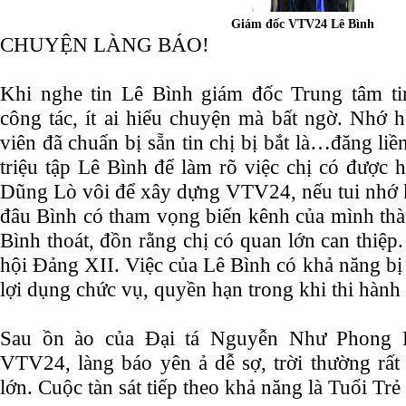
Giám đốc VTV24 Lê Bình
CHUYỆN LÀNG BÁO!
Khi nghe tin Lê Bình giám đốc Trung tâm ti
công tác, ít ai hiểu chuyện mà bất ngờ. Nhớ 
viên đã chuẩn bị sẵn tin chị bị bắt là…đăng liề
triệu tập Lê Bình để làm rõ việc chị có được
Dũng Lò vôi để xây dựng VTV24, nếu tui nhớ k
đâu Bình có tham vọng biến kênh của mình t
Bình thoát, đồn rằng chị có quan lớn can thiệp. 
hội Đảng XII. Việc của Lê Bình có khả năng b
lợi dụng chức vụ, quyền hạn trong khi thi hành
Sau ồn ào của Đại tá Nguyễn Như Phong P
VTV24, làng báo yên ả dễ sợ, trời thường rất
lớn. Cuộc tàn sát tiếp theo khả năng là Tuổi Tr