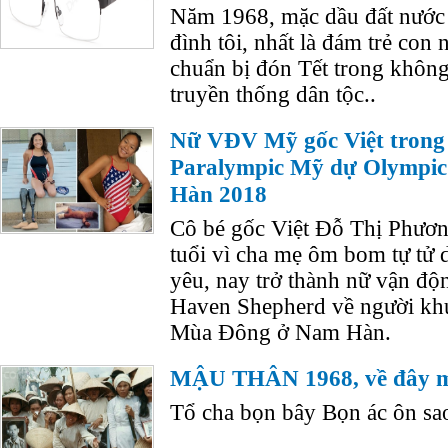
Năm 1968, mặc dầu đất nước 
đình tôi, nhất là đám trẻ con 
chuẩn bị đón Tết trong khôn
truyền thống dân tộc..
Nữ VĐV Mỹ gốc Việt trong 
Paralympic Mỹ dự Olympi
Hàn 2018
Cô bé gốc Việt Đỗ Thị Phương
tuổi vì cha mẹ ôm bom tự tử 
yêu, nay trở thành nữ vận độ
Haven Shepherd về người khu
Mùa Đông ở Nam Hàn.
MẬU THÂN 1968, về đây m
Tổ cha bọn bây Bọn ác ôn sa