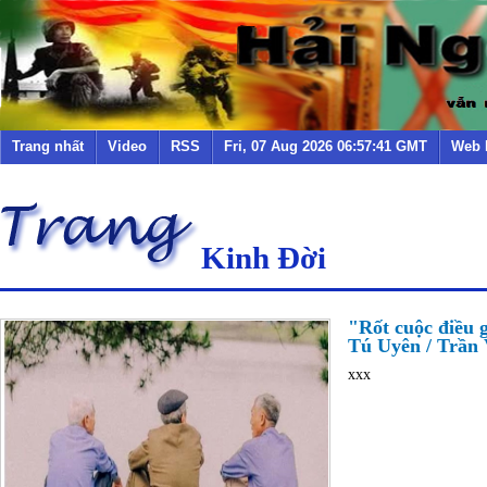
Trang nhất
Video
RSS
Fri, 07 Aug 2026 06:57:41 GMT
Web 
Kinh Đời
"Rốt cuộc điều g
Tú Uyên / Trần V
xxx