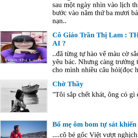
sau một ngày nhìn vào lịch t
bước vào năm thứ ba mươi bả
nạn..
Cô Giáo Trần Thị Lam :
AI ?
..đã từng tự hào vể màu cờ sắ
yêu bác. Nhưng càng trưởng th
cho mình nhiều câu hỏi(đọc 
Chờ Thầy
"Tôi sắp chết khát, ông có gì
Bố mẹ ôm bom tự sát khiến 
....cô bé gốc Việt vượt nghịc