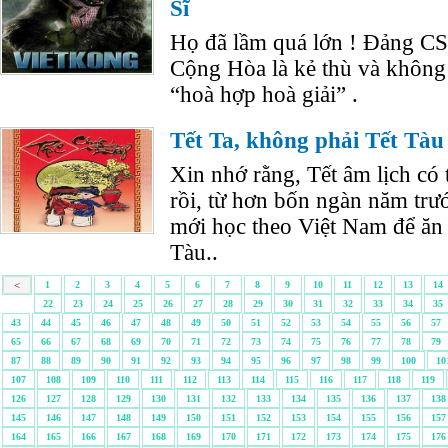
Sĩ
Họ đã lầm quá lớn ! Đảng C
Cộng Hòa là kẻ thù và không
“hoà hợp hoà giải” .
Tết Ta, không phải Tết Tàu
Xin nhớ rằng, Tết âm lịch có t
rồi, từ hơn bốn ngàn năm tr
mới học theo Việt Nam để ăn 
Tàu..
<
1
2
3
4
5
6
7
8
9
10
11
12
13
14
22
23
24
25
26
27
28
29
30
31
32
33
34
35
43
44
45
46
47
48
49
50
51
52
53
54
55
56
57
65
66
67
68
69
70
71
72
73
74
75
76
77
78
79
87
88
89
90
91
92
93
94
95
96
97
98
99
100
10
107
108
109
110
111
112
113
114
115
116
117
118
119
126
127
128
129
130
131
132
133
134
135
136
137
138
145
146
147
148
149
150
151
152
153
154
155
156
157
164
165
166
167
168
169
170
171
172
173
174
175
176