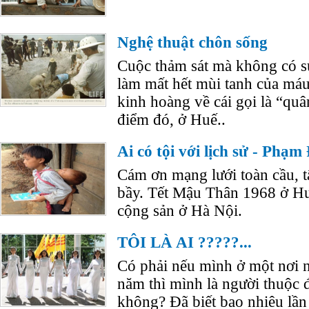
Nghệ thuật chôn sống
Cuộc thảm sát mà không có s
làm mất hết mùi tanh của máu
kinh hoàng về cái gọi là “qu
điểm đó, ở Huế..
Ai có tội với lịch sử - Phạ
Cám ơn mạng lưới toàn cầu, tấ
bầy. Tết Mậu Thân 1968 ở Hu
cộng sản ở Hà Nội.
TÔI LÀ AI ?????...
Có phải nếu mình ở một nơi n
năm thì mình là người thuộc 
không? Đã biết bao nhiêu lần 