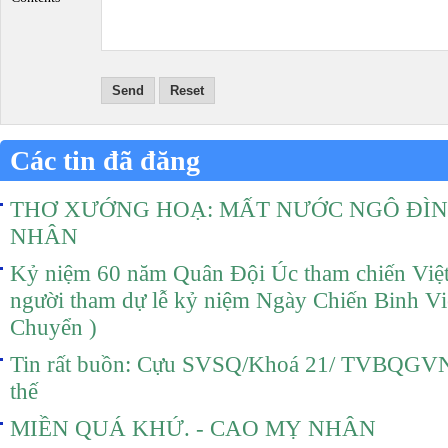
Send
Reset
Các tin đã đăng
THƠ XƯỚNG HOẠ: MẤT NƯỚC NGÔ ĐÌ
NHÂN
Kỷ niệm 60 năm Quân Đội Úc tham chiến Việ
người tham dự lễ kỷ niệm Ngày Chiến Binh 
Chuyển )
Tin rất buồn: Cựu SVSQ/Khoá 21/ TVBQGVN
thế
MIỀN QUÁ KHỨ. - CAO MỴ NHÂN