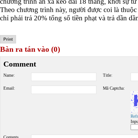
chương trình ân xá kéo dài 18 tháng, khởi sự t
Theo chương trình này, người được coi là thuộ
chỉ phải trả 20% tổng số tiền phạt và trả dần dầ
Bàn ra tán vào (0)
Comment
Name:
Title:
Email:
Mã Captcha:
Ref
Inp
Contents