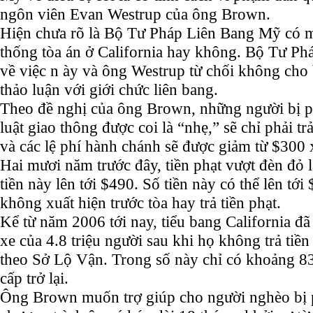
ngôn viên Evan Westrup của ông Brown.
Hiện chưa rõ là Bộ Tư Pháp Liên Bang Mỹ có m
thống tòa án ở California hay không. Bộ Tư Ph
về việc n ày và ông Westrup từ chối không cho b
thảo luận với giới chức liên bang.
Theo đề nghị của ông Brown, những người bị ph
luật giao thông được coi là “nhẹ,” sẽ chỉ phải tr
và các lệ phí hành chánh sẽ được giảm từ $300
Hai mươi năm trước đây, tiền phạt vượt đèn đỏ 
tiền này lên tới $490. Số tiền này có thể lên tớ
không xuất hiện trước tòa hay trả tiền phạt.
Kể từ năm 2006 tới nay, tiểu bang California đã 
xe của 4.8 triệu người sau khi họ không trả tiền
theo Sở Lộ Vận. Trong số này chỉ có khoảng 83
cấp trở lại.
Ông Brown muốn trợ giúp cho người nghèo bị ph