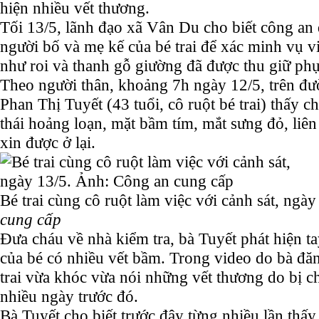
hiện nhiều vết thương.
Tối 13/5, lãnh đạo xã Vân Du cho biết công an 
người bố và mẹ kế của bé trai để xác minh vụ v
như roi và thanh gỗ giường đã được thu giữ phụ
Theo người thân, khoảng 7h ngày 12/5, trên đư
Phan Thị Tuyết (43 tuổi, cô ruột bé trai) thấy c
thái hoảng loạn, mặt bầm tím, mắt sưng đỏ, liên
xin được ở lại.
Bé trai cùng cô ruột làm việc với cảnh sát, ngà
cung cấp
Đưa cháu về nhà kiểm tra, bà Tuyết phát hiện t
của bé có nhiều vết bầm. Trong video do bà đă
trai vừa khóc vừa nói những vết thương do bị c
nhiều ngày trước đó.
Bà Tuyết cho biết trước đây từng nhiều lần thấy