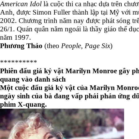
American Idol
là cuộc thi ca nhạc dựa trên chư
Anh, được Simon Fuller thành lập tại Mỹ với m
2002.
Chương trình năm nay được phát sóng t
26/1.
Quán quân năm ngoái là thầy giáo thể dục
năm 1997.
Phương Thảo
(theo
People
,
Page Six
)
**********
Phiên đấu giá kỷ vật Marilyn Monroe gây p
quang vào danh sách
Một cuộc đấu giá kỷ vật của Marilyn Monro
ngày sinh của bà đang vấp phải phản ứng dữ 
phim X-quang.