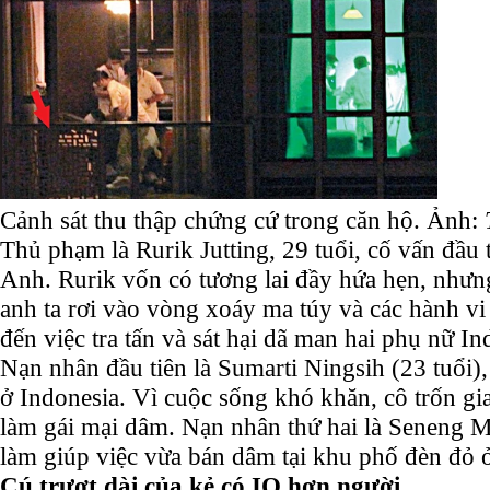
Cảnh sát thu thập chứng cứ trong căn hộ. Ảnh:
Thủ phạm là Rurik Jutting, 29 tuổi, cố vấn đầu
Anh. Rurik vốn có tương lai đầy hứa hẹn, nhưng
anh ta rơi vào vòng xoáy ma túy và các hành vi 
đến việc tra tấn và sát hại dã man hai phụ nữ In
Nạn nhân đầu tiên là Sumarti Ningsih (23 tuổi), 
ở Indonesia. Vì cuộc sống khó khăn, cô trốn g
làm gái mại dâm. Nạn nhân thứ hai là Seneng Mu
làm giúp việc vừa bán dâm tại khu phố đèn đỏ 
Cú trượt dài của kẻ có IQ hơn người