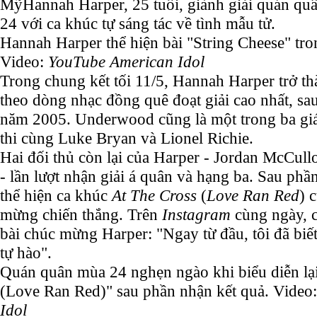
Mỹ
Hannah Harper, 25 tuổi, giành giải quán q
24 với ca khúc tự sáng tác về tình mẫu tử.
Hannah Harper thể hiện bài "String Cheese" tro
Video:
YouTube American Idol
Trong chung kết tối 11/5, Hannah Harper trở thà
theo dòng nhạc đồng quê đoạt giải cao nhất, s
năm 2005. Underwood cũng là một trong ba g
thi cùng Luke Bryan và Lionel Richie.
Hai đối thủ còn lại của Harper - Jordan McCul
- lần lượt nhận giải á quân và hạng ba. Sau phầ
thể hiện ca khúc
At The Cross
(
Love Ran Red
) 
mừng chiến thắng. Trên
Instagram
cùng ngày, 
bài chúc mừng Harper: "Ngay từ đầu, tôi đã biết
tự hào".
Quán quân mùa 24 nghẹn ngào khi biểu diễn lạ
(Love Ran Red)" sau phần nhận kết quả. Video
Idol