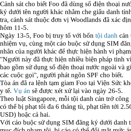
Cảnh sát cho biết Foo đã dùng số điện thoại n
ký dưới tên người khác nhằm che giấu danh tính
tra, cảnh sát thuộc đơn vị Woodlands đã xác đị
hôm 11-5.
Ngày 13-5, Foo bị truy tố với bốn
tội danh
cản 
nhiệm vụ, cùng một cáo buộc sử dụng SIM đăng
nhân của người khác để thực hiện hành vi phạm
"Người này đã thực hiện nhiều biện pháp tinh vi
bao gồm sử dụng số điện thoại nước ngoài và gi
các cuộc gọi", người phát ngôn SPF cho biết.
Tòa án đã ra lệnh tạm giam Foo tại Viện Sức kh
y tế.
Vụ án
sẽ được xét xử lại vào ngày 26-5.
Theo luật Singapore, mỗi tội danh cản trở công
có thể bị phạt tối đa 6 tháng tù, phạt tiền tới
USD) hoặc cả hai.
Với cáo buộc sử dụng SIM đăng ký dưới danh t
mục đích phạm tội, bị cáo có thể đối mặt mức án