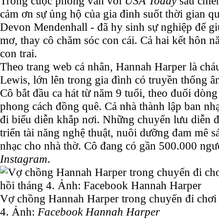
Trong cuộc phỏng vấn với
USA Today
sau chiế
cảm ơn sự ủng hộ của gia đình suốt thời gian qu
Devon Mendenhall - đã hy sinh sự nghiệp để gi
mơ, thay cô chăm sóc con cái. Cả hai kết hôn n
con trai.
Theo trang web cá nhân, Hannah Harper là cháu
Lewis, lớn lên trong gia đình có truyền thống 
Cô bắt đầu ca hát từ năm
9
tuổi, theo đuổi dòn
phong cách đồng quê. Cả nhà thành lập ban nh
đi biểu diễn khắp nơi. Những chuyến lưu diễn 
triển tài năng nghệ thuật, nuôi dưỡng đam mê s
nhạc cho nhà thờ. Cô đang có gần 500.000 ngườ
Instagram
.
Vợ chồng Hannah Harper trong chuyến đi chơi 
4. Ảnh:
Facebook Hannah Harper