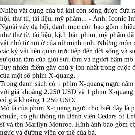
Nhiều vật dụng của bà khi còn sống được đưa r
hội, thư từ, tài liệu, mỹ phẩm... - Ảnh: Iconic I
Ngoài váy dạ hội, danh mục còn bao gồm nhiều
như thư từ, tài liệu, kịch bản phim, mỹ phẩm đ
vật nhỏ từ nơi ở của nữ minh tinh. Những món 
các kỷ vật liên quan trực tiếp đến đời sống và s
sự quan tâm của giới sưu tầm và người hâm mộ t
Tuy nhiên điểm gây chú ý lớn nhất trong cuộc đấ
của một số phim X-quang.
Trong danh sách có 1 phim X-quang ngực năm 
với giá khoảng 2.250 USD và 1 phim X-quang
có giá khoảng 1.250 USD.
Mô tả của phim X-quang ngực cho biết đây là p
chuẩn, có ghi thông tin Bệnh viện Cedars of Le
sĩ và tên Marilyn Monroe. Hình ảnh bao gồm cộ
ngực và đường viền cơ thể của bà.