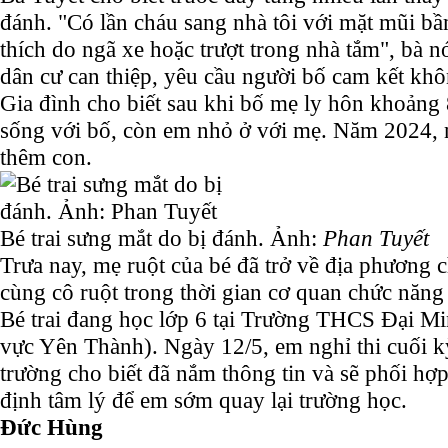
đánh. "Có lần cháu sang nhà tôi với mặt mũi bầm
thích do ngã xe hoặc trượt trong nhà tắm", bà nó
dân cư can thiệp, yêu cầu người bố cam kết kh
Gia đình cho biết sau khi bố mẹ ly hôn khoảng 8
sống với bố, còn em nhỏ ở với mẹ. Năm 2024, n
thêm con.
Bé trai sưng mắt do bị đánh. Ảnh:
Phan Tuyết
Trưa nay, mẹ ruột của bé đã trở về địa phương 
cùng cô ruột trong thời gian cơ quan chức năng
Bé trai đang học lớp 6 tại Trường THCS Đại M
vực Yên Thành). Ngày 12/5, em nghỉ thi cuối k
trường cho biết đã nắm thông tin và sẽ phối hợp
định tâm lý để em sớm quay lại trường học.
Đức Hùng