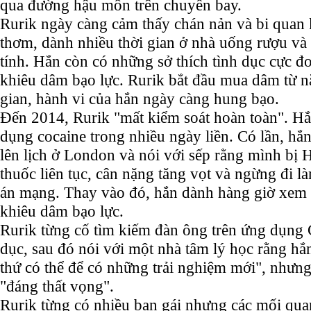
qua đường hậu môn trên chuyến bay.
Rurik ngày càng cảm thấy chán nản và bi quan
thơm, dành nhiều thời gian ở nhà uống rượu và
tính. Hắn còn có những sở thích tình dục cực 
khiêu dâm bạo lực. Rurik bắt đầu mua dâm từ n
gian, hành vi của hắn ngày càng hung bạo.
Đến 2014, Rurik "mất kiểm soát hoàn toàn". H
dụng cocaine trong nhiều ngày liền. Có lần, hắ
lên lịch ở London và nói với sếp rằng mình bị 
thuốc liên tục, cân nặng tăng vọt và ngừng đi là
án mạng. Thay vào đó, hắn dành hàng giờ xem 
khiêu dâm bạo lực.
Rurik từng cố tìm kiếm đàn ông trên ứng dụng 
dục, sau đó nói với một nhà tâm lý học rằng hắ
thứ có thể để có những trải nghiệm mới", nhưn
"đáng thất vọng".
Rurik từng có nhiều bạn gái nhưng các mối qua