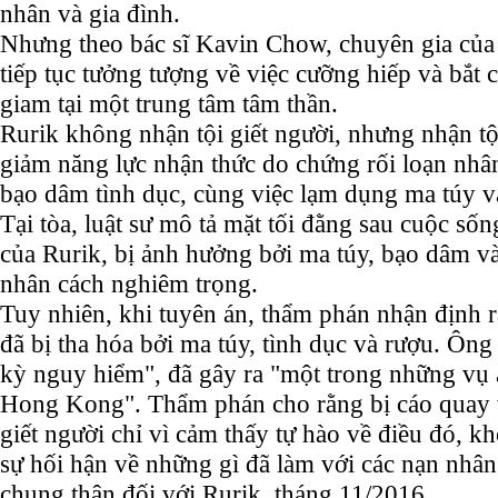
nhân và gia đình.
Nhưng theo bác sĩ Kavin Chow, chuyên gia của 
tiếp tục tưởng tượng về việc cưỡng hiếp và bắt 
giam tại một trung tâm tâm thần.
Rurik không nhận tội giết người, nhưng nhận tội
giảm năng lực nhận thức do chứng rối loạn nhân
bạo dâm tình dục, cùng việc lạm dụng ma túy v
Tại tòa, luật sư mô tả mặt tối đằng sau cuộc số
của Rurik, bị ảnh hưởng bởi ma túy, bạo dâm v
nhân cách nghiêm trọng.
Tuy nhiên, khi tuyên án, thẩm phán nhận định r
đã bị tha hóa bởi ma túy, tình dục và rượu. Ông 
kỳ nguy hiểm", đã gây ra "một trong những vụ 
Hong Kong". Thẩm phán cho rằng bị cáo quay v
giết người chỉ vì cảm thấy tự hào về điều đó, kh
sự hối hận về những gì đã làm với các nạn nhân
chung thân đối với Rurik, tháng 11/2016.