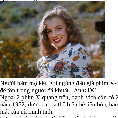
Người hâm mộ kêu gọi ngừng đấu giá phim X-q
để tôn trọng người đã khuất - Ảnh: DC
Ngoài 2 phim X-quang trên, danh sách còn có 
năm 1952, được cho là thể hiện hệ tiêu hóa, bao
mật của nữ minh tinh.