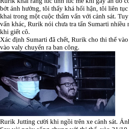
Rurik khai rằng lúc tỉnh lúc mê khi gây án do c
bớt ảnh hưởng, tôi thấy khá hối hận, tôi liên tụ
khai trong một cuộc thẩm vấn với cảnh sát. Tuy
vấn khác, Rurik nói chưa tra tấn Sumarti nhiề
khi giết cô.
Xác định Sumarti đã chết, Rurik cho thi thể vào
vào valy chuyển ra ban công.
Rurik Jutting cười khi ngồi trên xe cảnh sát. Ả