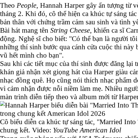
Theo
People
, Hannah Harper gây ấn tượng từ v
tháng 2. Khi đó, cô thể hiện ca khúc tự sáng tá
bản thân với chứng trầm cảm sau sinh và tình y
Bài hát mang tên
String Cheese
, khiến ca sĩ C
động. Nghệ sĩ cho biết: "Có thể bạn là người tôi
những thí sinh bước qua cánh cửa cuộc thi này 
vũ hết mình cho bạn".
Sau khi các tiết mục của thí sinh được đăng lại 
khán giả nhận xét giọng hát của Harper giàu cả
nhạc đồng quê. Họ cũng nói thích nhạc phẩm do
vì cảm nhận được nỗi niềm làm mẹ. Nhiều ngư
màn trình diễn tiếp theo và album mới từ Harper
Cô biểu diễn ca khúc tự sáng tác, "Married Int
chung kết. Video:
YouTube American Idol