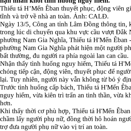
nạn nhân khỏi tình huống nguy hiểm.
Thiếu tá H’Mến Êban thuyết phục, động viên g
tĩnh và trở về nhà an toàn. Ảnh: CALĐ.
Ngày 13/5, Công an tỉnh Lâm Đồng thông tin, 
trong lúc di chuyển qua khu vực cầu vượt Đắk
phường Nam Gia Nghĩa, Thiếu tá H'Mến Êban -
phường Nam Gia Nghĩa phát hiện một người ph
bất thường, đu người ra phía ngoài lan can cầu.
Nhận thấy tình huống nguy hiểm, Thiếu tá H'
chóng tiếp cận, động viên, thuyết phục để người
lại. Tuy nhiên, người này vẫn không từ bỏ ý đị
Trước tình huống cấp bách, Thiếu tá H'Mến Êb
nguy hiểm, vừa kiên trì trấn an tinh thần, vừa k
hơn.
Khi thấy thời cơ phù hợp, Thiếu tá H'Mến Êban 
chầm lấy người phụ nữ, đồng thời hô hoán ngư
trợ đưa người phụ nữ vào vị trí an toàn.