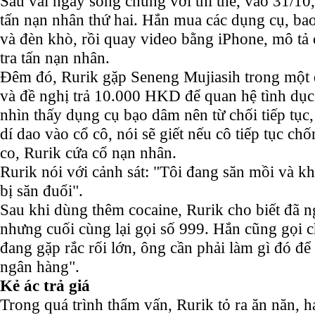
Sau vài ngày sống chung với thi thể, vào 31/10,
tấn nạn nhân thứ hai. Hắn mua các dụng cụ, ba
và đèn khò, rồi quay video bằng iPhone, mô tả
tra tấn nạn nhân.
Đêm đó, Rurik gặp Seneng Mujiasih trong một
và đề nghị trả 10.000 HKD để quan hệ tình dục
nhìn thấy dụng cụ bạo dâm nên từ chối tiếp tục, 
dí dao vào cổ cô, nói sẽ giết nếu cô tiếp tục ch
co, Rurik cứa cổ nạn nhân.
Rurik nói với cảnh sát: "Tôi đang săn mồi và kh
bị săn đuổi".
Sau khi dùng thêm cocaine, Rurik cho biết đã ng
nhưng cuối cùng lại gọi số 999. Hắn cũng gọi c
đang gặp rắc rối lớn, ông cần phải làm gì đó để
ngân hàng".
Kẻ ác trả giá
Trong quá trình thẩm vấn, Rurik tỏ ra ăn năn, ha