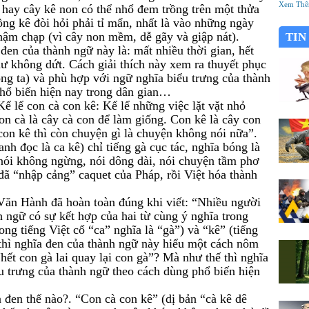
đã thà
Xem Th
 hay cây kê non có thể nhổ đem trồng trên một thửa
mới chổ
ồng kê đòi hỏi phải tỉ mẩn, nhất là vào những ngày
tông?
 chậm chạp (vì cây non mềm, dễ gãy và giập nát).
TIN
đen của thành ngữ này là: mất nhiều thời gian, hết
hư không dứt. Cách giải thích này xem ra thuyết phục
ông ta) và phù hợp với ngữ nghĩa biểu trưng của thành
hổ biến hiện nay trong dân gian…
ể lể con cà con kê: Kể lể những việc lặt vặt nhỏ
n cà là cây cà con để làm giống. Con kê là cây con
con kê thì còn chuyện gì là chuyện không nói nữa”.
nh đọc là ca kê) chỉ tiếng gà cục tác, nghĩa bóng là
 nói không ngừng, nói dông dài, nói chuyện tầm phơ
đã “nhập cảng” caquet của Pháp, rồi Việt hóa thành
n Hành đã hoàn toàn đúng khi viết: “Nhiều người
h ngữ có sự kết hợp của hai từ cùng ý nghĩa trong
rong tiếng Việt cổ “ca” nghĩa là “gà”) và “kê” (tiếng
thì nghĩa đen của thành ngữ này hiểu một cách nôm
“hết con gà lai quay lại con gà”? Mà như thế thì nghĩa
u trưng của thành ngữ theo cách dùng phổ biến hiện
 đen thế nào?. “Con cà con kê” (dị bản “cà kê dê