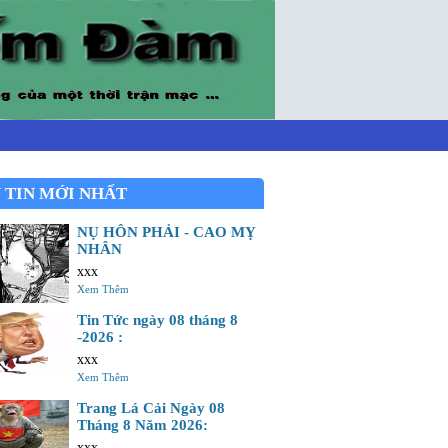
 TIN MỚI NHẤT
NỤ HÔN PHẢI - CAO MỴ
NHÂN
xxx
Xem Thêm
Tin Tức ngày 08 tháng 8
-2026 :
xxx
Xem Thêm
Trang Lá Cải Ngày 08
Tháng 8 Năm 2026:
xxx