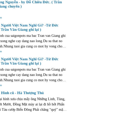
u cong !
ng Nguyễn - by Đỗ Chiêu Đức. ( Trần
ang chuyển )
êm
Người Việt Nam Nghĩ Gì? -Từ Đức
 Trần Văn Giang ghi lại )
nh cua saigonpots ma bac Tran van Giang ghi
 xong nghe cay dang nao long.Du su that no
nh.Nhung tuoi gia cung co mot hy vong cho
ong manh va mo ao. hy vong con hon la that
êm
Người Việt Nam Nghĩ Gì? -Từ Đức
 Trần Văn Giang ghi lại )
nh cua saigonpots ma bac Tran van Giang ghi
 xong nghe cay dang nao long.Du su that no
nh.Nhung tuoi gia cung co mot hy vong cho
ong manh va mo ao. hy vong con hon la that
êm
Hình cũ - Hà Thượng Thủ
ại hình xưa chịu mấy ông Những Linh, Tùng,
i Mười, Đồng Mặt mày ai lại đi hồ hởi Phấn
 cướp Biển Đông Phải chăng “quý” mặt