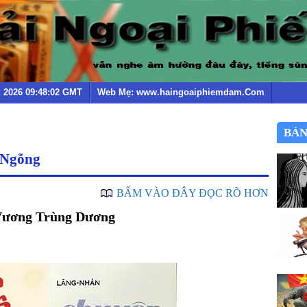
g 2026 09:48:02 GMT
Web Mẹ: www.haingoaiphiemdam.Com
BẢN
 Ngỗng
BẤM VÀO ĐÂY ĐỌC RÕ HƠN
Vương Trùng Dương