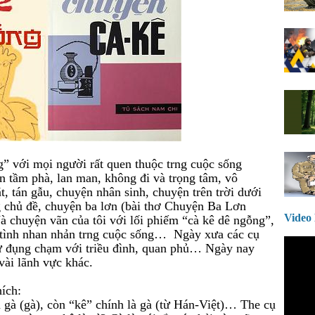
 với mọi người rất quen thuộc trng cuộc sống
n tầm phà, lan man, không đi và trọng tâm, vô
, tán gẫu, chuyện nhân sinh, chuyện trên trời dưới
g chủ đề, chuyện ba lơn (bài thơ Chuyện Ba Lơn
Vide
chuyện vãn của tôi với lối phiếm “cà kê dê ngỗng”,
n tình nhan nhản trng cuộc sống… Ngày xưa các cụ
sự đụng chạm với triều đình, quan phủ… Ngày nay
vài lãnh vực khác.
hích:
n gà (gà), còn “kê” chính là gà (từ Hán-Việt)… The cụ