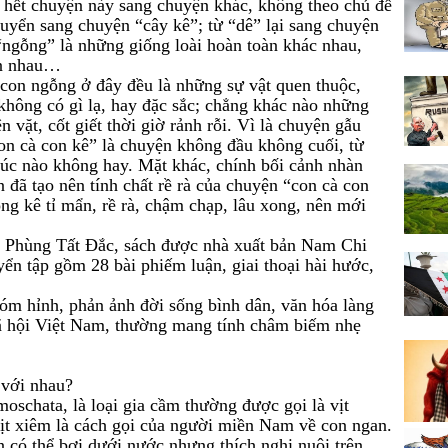
, hết chuyện này sang chuyện khác, không theo chủ đề
uyển sang chuyện “cây kê”; từ “dê” lại sang chuyện
“ngỗng” là những giống loài hoàn toàn khác nhau,
ến nhau…
 con ngỗng ở đây đều là những sự vật quen thuộc,
không có gì lạ, hay đặc sắc; chẳng khác nào những
vặt, cốt giết thời giờ rảnh rỗi. Vì là chuyện gẫu
on cà con kê” là chuyện không đầu không cuối, từ
lúc nào không hay. Mặt khác, chính bối cảnh nhàn
n đã tạo nên tính chất rề rà của chuyện “con cà con
ồng kê tỉ mẩn, rề rà, chậm chạp, lâu xong, nên mới
 Phùng Tất Đắc, sách được nhà xuất bản Nam Chi
n tập gồm 28 bài phiếm luận, giai thoại hài hước,
hóm hỉnh, phản ảnh đời sống bình dân, văn hóa làng
 xã hội Việt Nam, thường mang tính châm biếm nhẹ
 với nhau?
oschata, là loại gia cầm thường được gọi là vịt
Vịt xiêm là cách gọi của người miền Nam về con ngan.
n có thể bơi dưới nước nhưng thích nghi nuôi trên