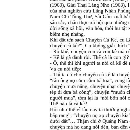
(1963), Giai Thại Làng Nho (1963),
của nhà nghiên cứu Lãng Nhân Phùng
Nam Chi Tùng Thư, Sài Gòn xuất bản
sâu sắc, chân thực xã hội qua những
đời sống xã hôi, văn hóa, thói hư tật
biếm nhẹ nhàng.
Khi đặt tên sách Chuyện Cà Kê, cụ Lã
chuyện cà kê?”. Cụ không giải thích 
- Rõ khé, chuyện con cà con kê mà cò
- Kê là gà đành rồi. Thế cà là con gì?
- Ồ, thế thì khi người ta nói cà kê dê
Và cụ nói tiếp:
- Thì ta cứ cho chuyện cà kê là chuyệ
“râu ông nọ cắm cằm bà kia”, cũng là
chuyện mưa nắng, chuyện nhạt chuyện
tép đi đưa bà còng”, chuyện “muốn c
người mua”, tóm lại là “nói bỡn nói
Thế nào là cà kê?
Hỏi như thế vì lâu nay ta thường ng
bắp rang”, “chuyện nọ xọ chuyện kia
dưới đất”… Thậm chí ở Quảng Nam cò
chuyện mà họ đang nói đến, bàn đến c