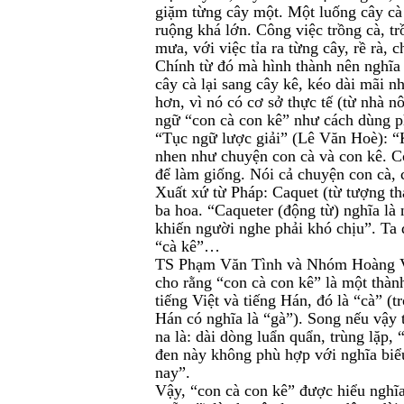
giặm từng cây một. Một luống cây cà
ruộng khá lớn. Công việc trồng cà, tr
mưa, với việc tỉa ra từng cây, rề rà,
Chính từ đó mà hình thành nên nghĩa 
cây cà lại sang cây kê, kéo dài mãi n
hơn, vì nó có cơ sở thực tế (từ nhà n
ngữ “con cà con kê” như cách dùng p
“Tục ngữ lược giải” (Lê Văn Hoè): “K
nhen như chuyện con cà và con kê. Co
để làm giống. Nói cả chuyện con cà, 
Xuất xứ từ Pháp: Caquet (từ tượng tha
ba hoa. “Caqueter (động từ) nghĩa là
khiến người nghe phải khó chịu”. Ta 
“cà kê”…
TS Phạm Văn Tình và Nhóm Hoàng Vă
cho rằng “con cà con kê” là một thàn
tiếng Việt và tiếng Hán, đó là “cà” (t
Hán có nghĩa là “gà”). Song nếu vậy 
na là: dài dòng luẩn quẩn, trùng lặp, 
đen này không phù hợp với nghĩa biể
nay”.
Vậy, “con cà con kê” được hiểu nghĩa