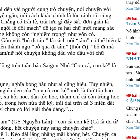
thay đổ
ai đến vài người cùng trò chuyện, nói chuyện với
chúng v
Xem Th
yện gẫu, nói cách khác chính là lúc rảnh rỗi cùng
lịch sử
Đề bài :
Chẳng có trái lê, trái lựu gì đây sất, đơn giản là
cảm xúc
Trần V
 “ngồi lê đôi mách” để tạo ra hai chữ mới mang sắc
qua khi
'vô hìn
ung không còn “nghiêm trọng” như vốn có.
đầy sự 
hình nh
Gòn với “bỏ đi tám” là cách nói “tám” có thể hiểu là
đúng đố
Xem Th
ên thành ngữ “bỏ qua đi tám” (thôi đi), “bỏ đi mà
https:/
nam/nữ nói chuyện không đâu vào đâu với chữ
Đề bài :
investm
NHẬT 
tiện lợ
ông trên tuần báo Saigon Nhỏ “Con cà, con kê” là
Suu cao
seo...V
linh ti
ụng, nghĩa bóng hầu như ai cũng hiểu. Tuy nhiên,
sua lua
Xem Th
nghĩa đen của “con cà con kê” mới là thứ tốn hao
thi vo 
Đề bài :
, xã hội học, dân tộc học, thậm chí cả côn trùng học
hoan nh
CẬP N
, trong hơn nửa thế kỷ, trải dài trên cả 3 miền đất
loi ,ng
ì chưa có lời giải thỏa đáng.”…
Chung n
phai la
xoa tra
cu...Ne
Nam” (GS Nguyễn Lân): “con cà con kê (Cà là do từ
chien.C
i dòng, hết chuyện này sang chuyện khác”.
tu cac 
Xem Th
kê 1. Kéo dài lằng nhằng mãi không hết. Chuyện cà
chief p
Đề bài :