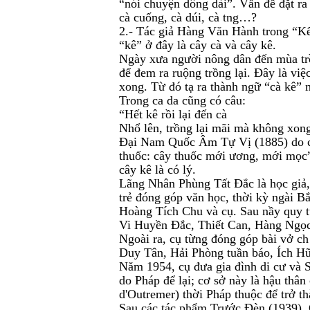
“nói chuyện dông dài”. Vấn đề đặt ra 
cà cuống, cà dúi, cà tng…?
2.- Tác giả Hàng Văn Hành trong “K
“kê” ở đây là cây cà và cây kê.
Ngày xưa người nông dân đến mùa trồ
để đem ra ruộng trồng lại. Đây là việ
xong. Từ đó tạ ra thành ngữ “cà kê” 
Trong ca da cũng có câu:
“Hết kê rồi lại đến cà
Nhổ lên, trồng lại mãi mà không xon
Đại Nam Quốc Âm Tự Vị (1885) do cụ
thuốc: cây thuốc mới ương, mới mọc”.
cây kê là có lý.
Lãng Nhân Phùng Tất Đắc là học giả, 
trẻ đóng góp văn học, thời kỳ ngài Bắ
Hoàng Tích Chu và cụ. Sau nầy quy tụ
Vi Huyền Đắc, Thiết Can, Hàng Ngọc
Ngoài ra, cụ từng đóng góp bài vở ch
Duy Tân, Hải Phòng tuần báo, Ích 
Năm 1954, cụ đưa gia đình di cư và 
do Pháp để lại; cơ sở này là hậu thâ
d'Outremer) thời Pháp thuộc để trở t
Sau các tác phẩm Trước Đèn (1939),