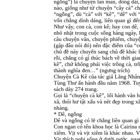
ngỗng”) là chuyện lan man, dông dài
nào, giống như từ chuyện “cây cà” ch
“ngỗng”, dù “cà” với “kê”, “dê” với 
vốn chẳng dính dáng, liên quan gì đ
Như vậy, con cà, con kê; hay con dê,
nhỏ nhặt trong cuộc sống hàng ngày, 
câu chuyện vãn, chuyện phiếm, chuyện 
(gặp đâu nói đó) nên đặc điểm của “c
chủ đề này chuyển sang chủ đề khác 
rỗi, chẳng có gì thúc bách về thời gia
kê”, chứ không phải việc trồng cà, tr
thành nghĩa đen…” (ngưng trích)
Chuyện Cà Kê của tác giả Lãng Nhân
Tùng Thư ấn hành đầu năm 1968. Tuyể
sách dày 274 trang.
Gọi là “chuyện cà kê”, lối hành văn 
xã, thói hư tật xấu và nét đẹp trong
nhàng.
* Dê, ngỗng
Dê và ngỗng có lẽ chẳng liên quan gì
Con ngan có tên khoa học là Cairina m
xiêm. Vịt và vịt xiêm là khác nhau. 
Vịt thích nghi sống ở dưới nước, nga