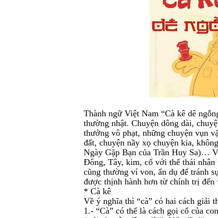
Thành ngữ Việt Nam “Cà kê dê ngỗng”
thường nhật. Chuyện dông dài, chuyệ
thưởng vô phạt, những chuyện vụn vặt
đất, chuyện nầy xọ chuyện kia, khôn
Ngày Gặp Bạn của Trần Huy Sa)… Và 
Đông, Tây, kim, cổ với thế thái nhâ
cũng thường ví von, ẩn dụ để tránh 
được thịnh hành hơn từ chính trị đến 
* Cà kê
Về ý nghĩa thì “cà” có hai cách giải t
1.- “Cà” có thể là cách gọi cổ của co