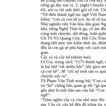
kê (cũng nói chuyện con cà con kê). K
tiếng gà đọc trại ra. 2. (ngb) Chuyện
tới, nói ra chỉ mất thời giờ vô ích. C
“Từ điển thành ngữ tục ngữ Việt Na
biên): “con cà con kê (cà: do từ cổ ka
Nhà nghiên cứu Văn hóa dân gian Ng
kha, tiếng Nghệ Tĩnh là ga, cổ âm đồn
cùng một chuyện, dài dòng, luẩn quẩn
GS.TS Vũ Quang Côn, Hội Côn Trùng 
thang bới móc tìm kiếm thức ăn, đườ
đều là con gà sẽ phù hợp với cách nó
gian.
Cây cà và cây kê (nhóm hai):
Lê Gia, trong sách “1575 thành ngữ, 
là hai thứ “rất nhiều hột”, khi gieo 
cà con kê”, để “chỉ sự sinh sản ra qu
chuyện xảy ra”.
TS Phạm Văn Tình trong bài “Con cà 
và “kê” chẳng liên quan gì tới “gà qu
gần như là một bản sao của bài “Con 
ngữ”:
“Trăm nghìn cây cà còn nhỏ mọc lên 
mạ. Cây cà, cây kê đến độ trồng tỉa, 