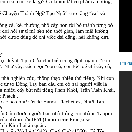
con cà, con kê là gì? Cà là nói tắt có phải cà cưỡng,
ể Chuyện Thành Ngữ Tục Ngữ” cho rằng “cà” và
ng cà, kê, thường nhổ cây non rồi bó thành từng bó
c đòi hỏi sự tỉ mỉ nên tốn thời gian, làm mãi không
mới được dùng để chỉ việc dai dẳng, hài không dứt.
g”
 Huỳnh Tịnh Của chủ biên cũng định nghĩa: “con
Tin đ
 Như vậy, cách gọi “con cà, con kê” để chỉ cây cà,
nhà nghiên cứu, thông thạo nhiều thứ tiếng. Khi còn
c từ tờ Đông Tây ban đầu chỉ có hai người viết là
 nhiều cây bút nổi tiếng Phan Khôi, Trần Tuấn Khải,
 Phách...
 các báo như Cri de Hanoi, Fléchettes, Nhựt Tân,
Hữu…
Sài Gòn được người bạn nhờ trông coi nhà in Taupin
n của nhà in lớn IFM (Imprimerie Française
hành Kim Lai ấn quán.
 Chuyện Vô Lý (1942), Chơi Chữ (1960), Cá Tồn