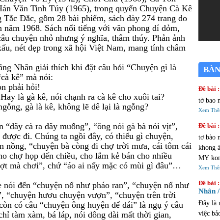
 Hán Văn Tinh Túy (1965), trong quyển Chuyện Cà Kê
 Tắc Đắc, gồm 28 bài phiếm, sách dày 274 trang do
 năm 1968. Sách nổi tiếng với văn phong dí dỏm,
 câu chuyện nhỏ nhưng ý nghĩa, thâm thúy. Phản ảnh
 xấu, nét đẹp trong xã hội Việt Nam, mang tính châm
ng Nhân giải thích khi đặt câu hỏi “Chuyện gì là
BÀN
“cà kê” mà nói:
n phải hỏi!
Đề bài :
 Hay là gà kê, nói chạnh ra cà kê cho xuôi tai?
tờ bao 
 ngỗng, gà là kê, không lẽ dê lại là ngỗng?
Xem Th
n “dây cà ra dây muống”, “ông nói gà bà nói vịt”,
Đề bài :
 được đi. Chúng ta ngồi đây, có thiếu gì chuyện,
tơ bào 
 nồng, “chuyện bà còng đi chợ trời mưa, cái tôm cái
khong à 
ho chợ họp đến chiều, cho lắm kẻ bán cho nhiều
MY kon
 cợt mà chơi”, chứ “áo ai nấy mặc có mùi gì đâu”…
đi choi AU
Xem Th
cửa tiệ
Đề bài :
he nói đến “chuyện nổ như pháo ran”, “chuyện nổ như
Nhân /
”, “chuyện hươu chuyện vượn”, “chuyện trên trời
Đây là 
n có câu “chuyện ông huyện để dái” là ngụ ý câu
hỉ tàm xàm, bá láp, nói dông dài mất thời gian,
việc bả