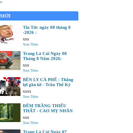
nh mông Con mắt nay đà có nhưng không Nên
êm
ng khu vào hải đảo Gia tài gấm vóc của tổ
 MỚI
Tin Tức ngày 08 tháng 8
-2026 :
xxx
Xem Thêm
Trang Lá Cải Ngày 08
Tháng 8 Năm 2026:
xxx
Xem Thêm
BÊN LY CÀ PHÊ : Thắng
lợi gần kề - Trần Thế Kỷ
xxxx
Xem Thêm
ĐÊM TRĂNG THIẾU
THẤT - CAO MỴ NHÂN
xxx
Xem Thêm
Trang Lá Cải Ngày 07