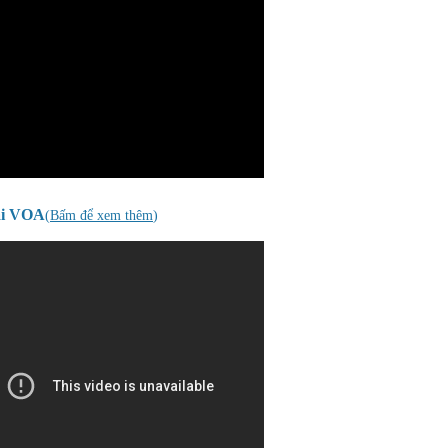
ài VOA
(
Bấm để xem thêm
)