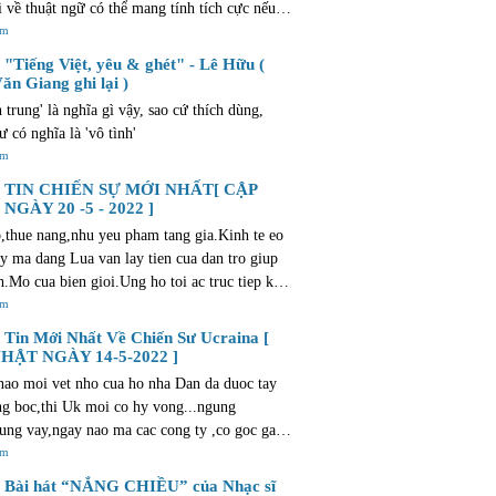
i về thuật ngữ có thể mang tính tích cực nếu
ẫn giữ được mối liên hệ với truyền thống và
êm
 địa phương. Văn bản này cũng gợi lên những
"Tiếng Việt, yêu & ghét" - Lê Hữu (
 và suy nghĩ tương tự như những gì bạn trải
ăn Giang ghi lại )
 mua bất động sản. Quá trình này cũng tràn
h trung' là nghĩa gì vậy, sao cứ thích dùng,
phấn khích và niềm vui. Điều này đặc biệt
ư có nghĩa là 'vô tình'
i với các dự án mới của Al Sharq Investment
êm
/dubai-new-developments.com/al-sharq-
TIN CHIẾN SỰ MỚI NHẤT[ CẬP
ent, cung cấp các lựa chọn nhà ở hiện đại và
NGÀY 20 -5 - 2022 ]
i để giúp bạn tìm được ngôi nhà lý tưởng.
,thue nang,nhu yeu pham tang gia.Kinh te eo
ay ma dang Lua van lay tien cua dan tro giup
nh.Mo cua bien gioi.Ung ho toi ac truc tiep khi
t cho phep trom cuop o muc do <1.000 dollars
êm
toi....Neu vao thoi diem Trump,bon Lua da ho
Tin Mới Nhất Về Chiến Sư Ucraina [
u the nao ??? Nhung nguoi bau ban vi chut tu
HẬT NGÀY 14-5-2022 ]
hi gi ve dat nuoc ??? Phai chang day khong
ao moi vet nho cua ho nha Dan da duoc tay
 dat nuoc minh ??? bat qua,lai tro ve que huong
ng boc,thi Uk moi co hy vong...ngung
u vay,ban la thang cho chet ! mien ban !
ung vay,ngay nao ma cac cong ty ,co goc gac
dang bac nu luu-anh hao cua khoi tu do va ong
êm
olice va dang Lua thi moi giai xong phuong
Bài hát “NẮNG CHIỀU” của Nhạc sĩ