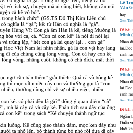
ê: có nghĩa là gà. Trong từ ngữ trên, tiếng cà do
trinh ta
Lê Trọ
 vặt vô tích sự, chuyện mà ai cũng biết, không cần nói
Văn Gi
huyện cà kê vô bổ”.
hay
m trong hành chức” (GS.TS Đỗ Thị Kim Liên chủ
Xem Th
 có nghĩa là “gà”; kê: từ Hán có nghĩa là “gà”.
uyễn Hùng Vĩ: Con gà âm Hán là kê, tiếng Mường là
Đề bài :
Minh (
g hóa với ca, cà. “Con cà con kê” là nói đi nói lại
 và trùng lặp, “hết con gà lại quay lại… con gà”
Nhan di
Học Việt Nam lại nhìn nhận, gà là con vật hay lang
lai.Doc
ng đi của chúng cũng lòng vòng. Con cà hay con kê
ranh ra
i lòng vòng, nhăng cuội, không có chủ đích, mất thời
du la m
Xem Th
vong ?
Đề bài :
Minh (
tục ngữ cần bàn thêm” giải thích: Quả cà và bông kê
Nhan di
ương thì mọc rất nhiều cây con và thường gọi là “con
lai.Doc
á nhiều, thường dùng chỉ về sự nhiều việc, nhiều
ranh ra
con kê: có phải đều là gà?” đống ý quan điểm “cà”
du la m
Xem Th
é”, mà là cây cà và cây kê. Phân tích sau đây của ông
vong ?
Đề bài :
cà con kê” trong sách “Kể chuyện thành ngữ tục
Ngắm l
Duẫn vớ
kín luống. Kê cũng gieo thành đám, mọc ken dày như
khởi khi Tàu
người ta nhổ lên, bó thành từng bó nhỏ rồi đưa đi cấy