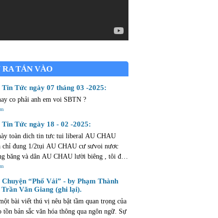
 RA TÁN VÀO
Tin Tức ngày 07 tháng 03 -2025:
nay co phải anh em voi SBTN ?
êm
Tin Tức ngày 18 - 02 -2025:
này toàn dich tin tưc tui liberal AU CHAU
chỉ đung 1/2tụi AU CHAU cư sưvoi nươc
g băng và dân AU CHAU lười biêng , tôi đả
 CHAU mừoi ngày ròi thừ bay chăng cò
êm
m mở ...dân AU CHAU lười như hủi .
Chuyện “Phố Vải” - by Phạm Thành
 Trần Văn Giang (ghi lại).
một bài viết thú vị nêu bật tầm quan trọng của
o tồn bản sắc văn hóa thông qua ngôn ngữ. Sự