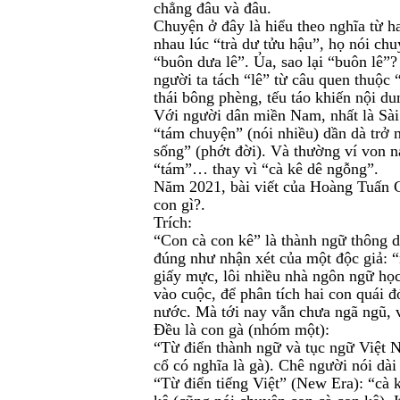
chẳng đâu và đâu.
Chuyện ở đây là hiểu theo nghĩa từ h
nhau lúc “trà dư tửu hậu”, họ nói chu
“buôn dưa lê”. Ủa, sao lại “buôn lê”? 
người ta tách “lê” từ câu quen thuộc
thái bông phèng, tếu táo khiến nội d
Với người dân miền Nam, nhất là Sài 
“tám chuyện” (nói nhiều) dần dà trở n
sống” (phớt đời). Và thường ví von 
“tám”… thay vì “cà kê dê ngỗng”.
Năm 2021, bài viết của Hoàng Tuấn C
con gì?.
Trích:
“Con cà con kê” là thành ngữ thông d
đúng như nhận xét của một độc giả: “
giấy mực, lôi nhiều nhà ngôn ngữ học
vào cuộc, để phân tích hai con quái đó
nước. Mà tới nay vẫn chưa ngã ngũ, v
Đều là con gà (nhóm một):
“Từ điển thành ngữ và tục ngữ Việt 
cổ có nghĩa là gà). Chê người nói dà
“Từ điển tiếng Việt” (New Era): “cà 