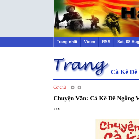
Trang nhất
Video
RSS
Sat, 08 Au
Cà Kê Dê
Cỡ chữ
Chuyện Vãn: Cà Kê Dê Ngỗng 
xxx