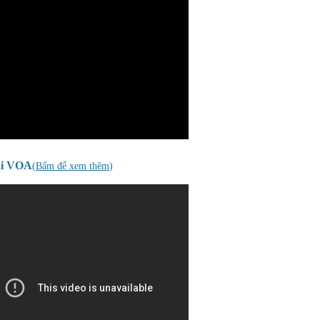
ài VOA
(
Bấm để xem thêm
)