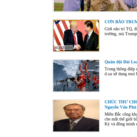
CƠN BÃO TRU
Giới não trí TQ, 
trường, mà Trump
Quân đội Đài Lo
Trong thông điệp 
d.ọa sử dụng mọi b
CHÚC THƯ CHO 
Nguyễn Văn Phú
Miền Bắc công kha
che mắt thế giới
Kỳ và đồng minh c