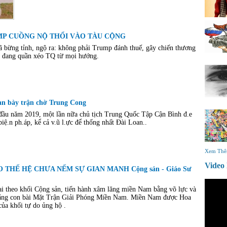
MP CUỒNG NỘ THỔI VÀO TÀU CỘNG
đã bừng tỉnh, ngộ ra: không phải Trump đánh thuế, gây chiến thương
 đang quần xéo TQ từ mọi hướng.
an bày trận chờ Trung Cong
đầu năm 2019, một lần nữa chủ tịch Trung Quốc Tập Cận Bình đ.e
iệ.n ph.áp, kể cả v.ũ l.ực để thống nhất Đài Loan..
Xem Th
Vide
THẾ HỆ CHƯA NẾM SỰ GIAN MANH Cộng sản - Giáo Sư
i theo khối Cộng sản, tiến hành xâm lăng miền Nam bằng võ lực và
 bằng con bài Mặt Trận Giải Phóng Miền Nam. Miền Nam được Hoa
ủa khối tự do ủng hộ .