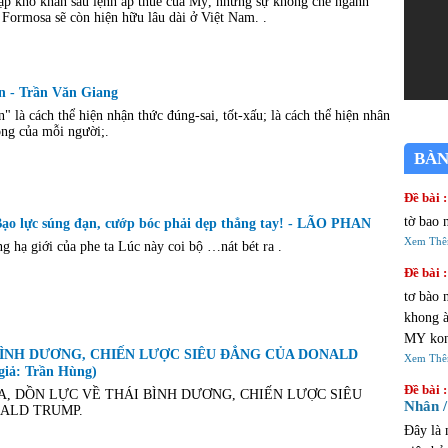
ặp khó khăn sau lệnh áp thuế của Mỹ, nhưng sự khống chế ngành
 Formosa sẽ còn hiện hữu lâu dài ở Việt Nam. .
n - Trần Văn Giang
" là cách thể hiện nhận thức đúng-sai, tốt-xấu; là cách thể hiện nhân
ọng của mỗi người;.
BÀN
Đề bài :
tờ bao 
ạo lực súng đạn, cướp bóc phải dẹp thẳng tay! - LÃO PHAN
Xem Th
 hạ giới của phe ta Lúc này coi bộ …nát bét ra .
Đề bài :
tơ bào 
khong à 
MY kon
BÌNH DƯƠNG, CHIẾN LƯỢC SIÊU ĐẲNG CỦA DONALD
đi choi AU
Xem Th
giả: Trần Hùng)
cửa tiệ
Đề bài :
A, DỒN LỰC VỀ THÁI BÌNH DƯƠNG, CHIẾN LƯỢC SIÊU
Nhân /
ALD TRUMP.
Đây là 