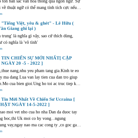
o tồn bản sắc văn hóa thông qua ngôn ngữ. Sự
i về thuật ngữ có thể mang tính tích cực nếu
ẫn giữ được mối liên hệ với truyền thống và
êm
 địa phương. Văn bản này cũng gợi lên những
"Tiếng Việt, yêu & ghét" - Lê Hữu (
 và suy nghĩ tương tự như những gì bạn trải
ăn Giang ghi lại )
 mua bất động sản. Quá trình này cũng tràn
h trung' là nghĩa gì vậy, sao cứ thích dùng,
phấn khích và niềm vui. Điều này đặc biệt
ư có nghĩa là 'vô tình'
i với các dự án mới của Al Sharq Investment
êm
/dubai-new-developments.com/al-sharq-
TIN CHIẾN SỰ MỚI NHẤT[ CẬP
ent, cung cấp các lựa chọn nhà ở hiện đại và
NGÀY 20 -5 - 2022 ]
i để giúp bạn tìm được ngôi nhà lý tưởng.
,thue nang,nhu yeu pham tang gia.Kinh te eo
ay ma dang Lua van lay tien cua dan tro giup
nh.Mo cua bien gioi.Ung ho toi ac truc tiep khi
t cho phep trom cuop o muc do <1.000 dollars
êm
toi....Neu vao thoi diem Trump,bon Lua da ho
Tin Mới Nhất Về Chiến Sư Ucraina [
u the nao ??? Nhung nguoi bau ban vi chut tu
HẬT NGÀY 14-5-2022 ]
hi gi ve dat nuoc ??? Phai chang day khong
ao moi vet nho cua ho nha Dan da duoc tay
 dat nuoc minh ??? bat qua,lai tro ve que huong
ng boc,thi Uk moi co hy vong...ngung
u vay,ban la thang cho chet ! mien ban !
ung vay,ngay nao ma cac cong ty ,co goc gac
dang bac nu luu-anh hao cua khoi tu do va ong
êm
olice va dang Lua thi moi giai xong phuong