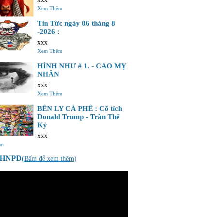
Xem Thêm
Tin Tức ngày 06 tháng 8
-2026 :
xxx
Xem Thêm
HÌNH NHƯ # 1. - CAO MỴ
NHÂN
xxx
Xem Thêm
BÊN LY CÀ PHÊ : Cổ tích
Donald Trump - Trần Thế
Kỷ
xxx
êm
o HNPD
(
Bấm để xem thêm
)