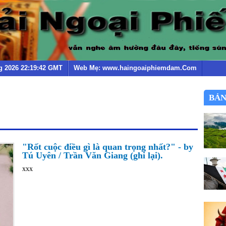
g 2026 22:19:42 GMT
Web Mẹ: www.haingoaiphiemdam.Com
BẢN
"Rốt cuộc điều gì là quan trọng nhất?" - by
Tú Uyên / Trần Văn Giang (ghi lại).
xxx