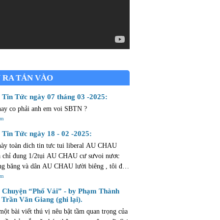
 RA TÁN VÀO
Tin Tức ngày 07 tháng 03 -2025:
nay co phải anh em voi SBTN ?
êm
Tin Tức ngày 18 - 02 -2025:
này toàn dich tin tưc tui liberal AU CHAU
chỉ đung 1/2tụi AU CHAU cư sưvoi nươc
g băng và dân AU CHAU lười biêng , tôi đả
 CHAU mừoi ngày ròi thừ bay chăng cò
êm
m mở ...dân AU CHAU lười như hủi .
Chuyện “Phố Vải” - by Phạm Thành
 Trần Văn Giang (ghi lại).
một bài viết thú vị nêu bật tầm quan trọng của