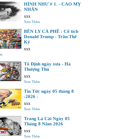
HÌNH NHƯ # 1. - CAO MỴ
NHÂN
xxx
Xem Thêm
BÊN LY CÀ PHÊ : Cổ tích
Donald Trump - Trần Thế
Kỷ
xxx
êm
Tô Định ngày xưa - Hà
Thượng Thủ
xxx
Xem Thêm
Tin Tức ngày 05 tháng 8
-2026 :
xxx
Xem Thêm
Trang Lá Cải Ngày 05
Tháng 8 Năm 2026
xxx
Xem Thêm