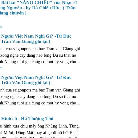
Bài hát “NẮNG CHIỀU” của Nhạc sĩ
u cong !
ng Nguyễn - by Đỗ Chiêu Đức. ( Trần
ang chuyển )
êm
Người Việt Nam Nghĩ Gì? -Từ Đức
 Trần Văn Giang ghi lại )
nh cua saigonpots ma bac Tran van Giang ghi
 xong nghe cay dang nao long.Du su that no
nh.Nhung tuoi gia cung co mot hy vong cho
ong manh va mo ao. hy vong con hon la that
êm
Người Việt Nam Nghĩ Gì? -Từ Đức
 Trần Văn Giang ghi lại )
nh cua saigonpots ma bac Tran van Giang ghi
 xong nghe cay dang nao long.Du su that no
nh.Nhung tuoi gia cung co mot hy vong cho
ong manh va mo ao. hy vong con hon la that
êm
Hình cũ - Hà Thượng Thủ
ại hình xưa chịu mấy ông Những Linh, Tùng,
i Mười, Đồng Mặt mày ai lại đi hồ hởi Phấn