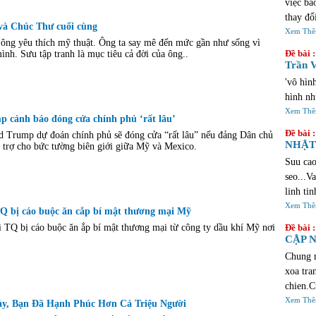
việc bả
thay đổ
à Chúc Thư cuối cùng
chúng v
Xem Th
ông yêu thích mỹ thuật. Ông ta say mê đến mức gần như sống vì
lịch sử
Đề bài :
nh. Sưu tập tranh là mục tiêu cả đời của ông..
cảm xúc
Trần V
qua khi
'vô hìn
đầy sự 
hình nh
đúng đố
Xem Th
 cảnh báo đóng cửa chính phủ ‘rất lâu’
https:/
Đề bài :
 Trump dự đoán chính phủ sẽ đóng cửa “rất lâu” nếu đảng Dân chủ
investm
NHẬT 
i trợ cho bức tường biên giới giữa Mỹ và Mexico.
tiện lợ
Suu cao
seo...V
linh ti
sua lua
Xem Th
Q bị cáo buộc ăn cắp bí mật thương mại Mỹ
thi vo 
 TQ bị cáo buộc ăn ắp bí mật thương mại từ công ty dầu khí Mỹ nơi
Đề bài :
hoan nh
CẬP N
loi ,ng
Chung n
phai la
xoa tra
cu...Ne
chien.C
tu cac 
Xem Th
ày, Bạn Đã Hạnh Phúc Hơn Cả Triệu Người
chief p