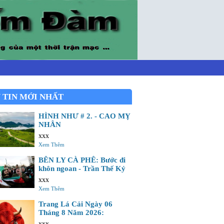
 TIN MỚI NHẤT
HÌNH NHƯ # 2. - CAO MỴ
NHÂN
xxx
Xem Thêm
BÊN LY CÀ PHÊ: Bước đi
khôn ngoan - Trần Thế Kỷ
xxx
Xem Thêm
Trang Lá Cải Ngày 06
Tháng 8 Năm 2026:
xxx