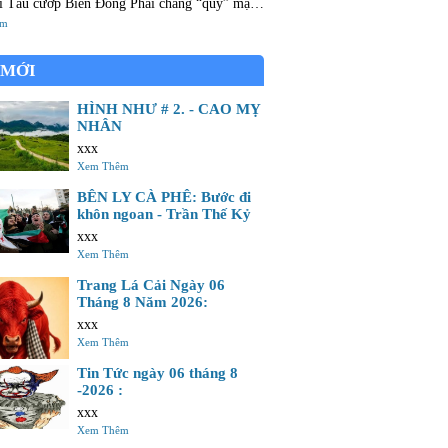
 cướp Biển Đông Phải chăng “quý” mặt
nh mông Con mắt nay đà có nhưng không Nên
êm
ng khu vào hải đảo Gia tài gấm vóc của tổ
 MỚI
HÌNH NHƯ # 2. - CAO MỴ
NHÂN
xxx
Xem Thêm
BÊN LY CÀ PHÊ: Bước đi
khôn ngoan - Trần Thế Kỷ
xxx
Xem Thêm
Trang Lá Cải Ngày 06
Tháng 8 Năm 2026:
xxx
Xem Thêm
Tin Tức ngày 06 tháng 8
-2026 :
xxx
Xem Thêm