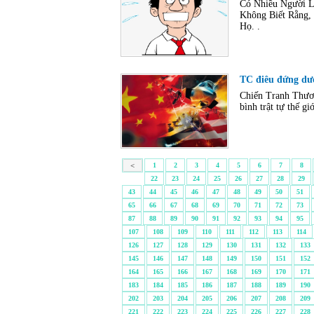
Có Nhiều Người L
Không Biết Rằng,
Họ. .
TC điêu đứng dư
Chiến Tranh Thươn
bình trật tự thế giớ
<
1
2
3
4
5
6
7
8
22
23
24
25
26
27
28
29
43
44
45
46
47
48
49
50
51
65
66
67
68
69
70
71
72
73
87
88
89
90
91
92
93
94
95
107
108
109
110
111
112
113
114
126
127
128
129
130
131
132
133
145
146
147
148
149
150
151
152
164
165
166
167
168
169
170
171
183
184
185
186
187
188
189
190
202
203
204
205
206
207
208
209
221
222
223
224
225
226
227
228