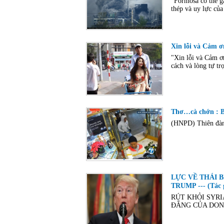
“Formosa có thể g
thép và uy lực của
Xin lỗi và Cảm ơ
"Xin lỗi và Cảm ơn
cách và lòng tự tr
Thơ…cà chớn : B
(HNPD) Thiên đàng
LỰC VỀ THÁI 
TRUMP --- (Tác 
RÚT KHỎI SYRI
ĐẲNG CỦA DON