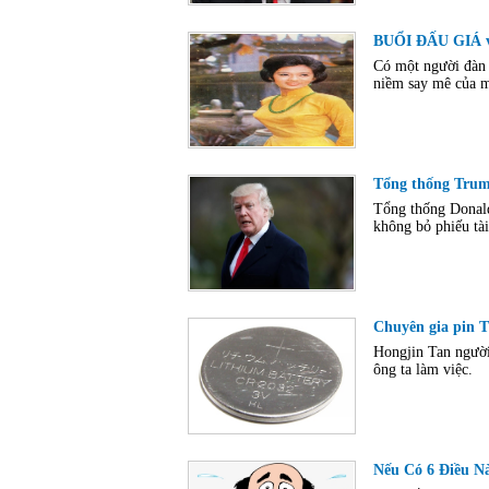
BUỔI ĐẤU GIÁ v
Có một người đàn 
niềm say mê của mì
Tổng thống Trump
Tổng thống Donald
không bỏ phiếu tà
Chuyên gia pin T
Hongjin Tan người
ông ta làm việc.
Nếu Có 6 Điều N