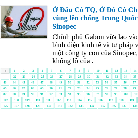
Ở Đâu Có TQ, Ở Đó Có Chố
vùng lên chống Trung Quốc
Sinopec
Chính phủ Gabon vừa lao vào
bình diện kinh tế và tư pháp
một công ty con của Sinopec,
khổng lồ của .
<
1
2
3
4
5
6
7
8
9
10
11
12
13
14
22
23
24
25
26
27
28
29
30
31
32
33
34
35
43
44
45
46
47
48
49
50
51
52
53
54
55
56
57
65
66
67
68
69
70
71
72
73
74
75
76
77
78
79
87
88
89
90
91
92
93
94
95
96
97
98
99
100
10
107
108
109
110
111
112
113
114
115
116
117
118
119
126
127
128
129
130
131
132
133
134
135
136
137
138