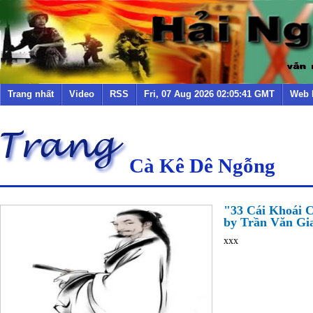
Trang nhất
Video
RSS
Fri, 07 Aug 2026 02:05:41 GMT
Web 
Cà Kê Dê Ngỗng
"33 Cái Khoái 
by Trần Văn Gian
xxx