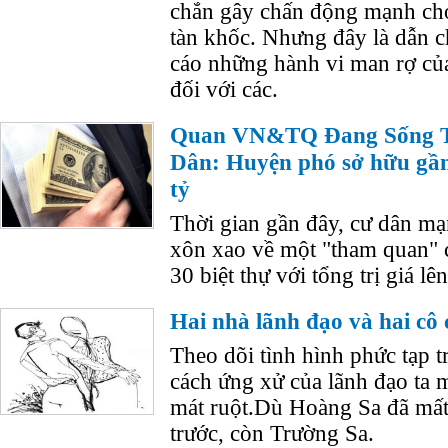
chắn gây chấn động mạnh cho
tàn khốc. Nhưng đây là dẫn c
cáo những hành vi man rợ củ
đối với các.
Quan VN&TQ Đang Sống 
Dân: Huyện phó sở hữu gần 
tỷ
Thời gian gần đây, cư dân m
xôn xao về một "tham quan" c
30 biệt thự với tổng trị giá lê
Hai nhà lãnh đạo và hai cô 
Theo dõi tình hình phức tạp t
cách ứng xử của lãnh đạo ta 
mát ruột.Dù Hoàng Sa đã mấ
trước, còn Trường Sa.