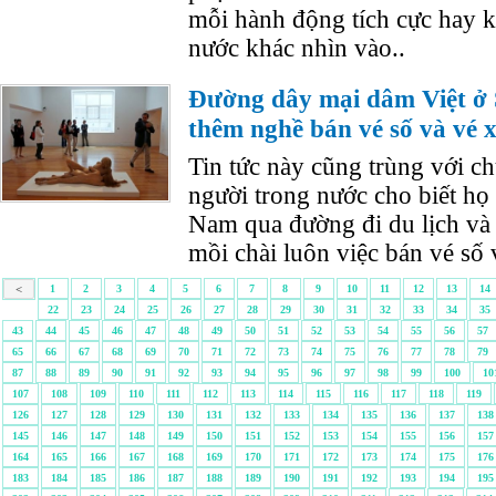
mỗi hành động tích cực hay 
nước khác nhìn vào..
Đường dây mại dâm Việt ở 
thêm nghề bán vé số và vé
Tin tức này cũng trùng với c
người trong nước cho biết họ 
Nam qua đường đi du lịch và 
mồi chài luôn việc bán vé số
<
1
2
3
4
5
6
7
8
9
10
11
12
13
14
22
23
24
25
26
27
28
29
30
31
32
33
34
35
43
44
45
46
47
48
49
50
51
52
53
54
55
56
57
65
66
67
68
69
70
71
72
73
74
75
76
77
78
79
87
88
89
90
91
92
93
94
95
96
97
98
99
100
10
107
108
109
110
111
112
113
114
115
116
117
118
119
126
127
128
129
130
131
132
133
134
135
136
137
138
145
146
147
148
149
150
151
152
153
154
155
156
157
164
165
166
167
168
169
170
171
172
173
174
175
176
183
184
185
186
187
188
189
190
191
192
193
194
195