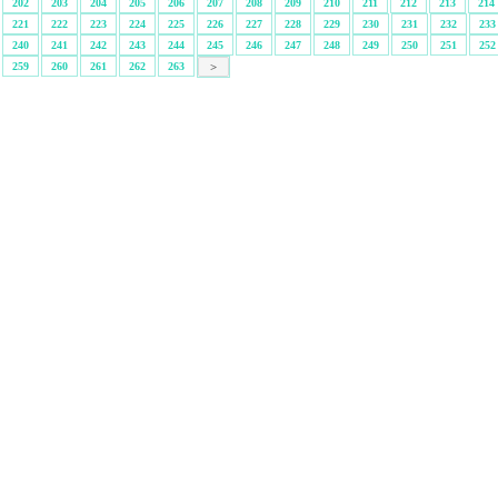
202
203
204
205
206
207
208
209
210
211
212
213
214
221
222
223
224
225
226
227
228
229
230
231
232
233
240
241
242
243
244
245
246
247
248
249
250
251
252
259
260
261
262
263
>