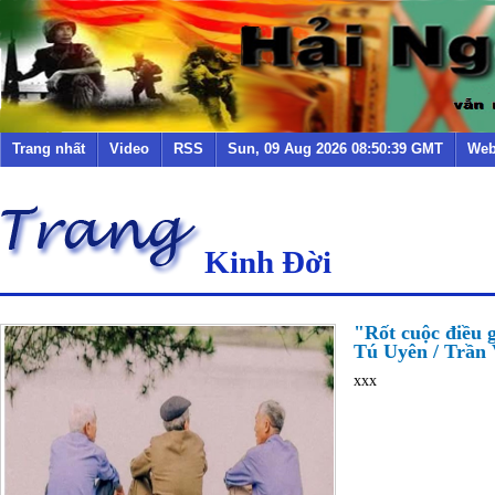
Trang nhất
Video
RSS
Sun, 09 Aug 2026 08:50:39 GMT
Web
Kinh Đời
"Rốt cuộc điều g
Tú Uyên / Trần V
xxx