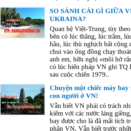
SO SÁNH CÁI GÌ GIỮA 
UKRAINA?
Quan hệ Việt-Trung, tùy theo 
bên có lúc thăng, lúc trầm, l
hầu, lúc thù nghịch bất cộng 
chui vào ống đồng chạy thoát 
anh em, hữu nghị «môi hở ră
có lúc hiến pháp VN ghi TQ l
sau cuộc chiến 1979..
Chuyện một chiếc máy bay 
con người ở VN!
Vẫn biết VN phải có trách nhi
kiếm với các nước láng giềng,
bay được cho là đã mất tích 
phận VN. Vẫn biết trước nhữn