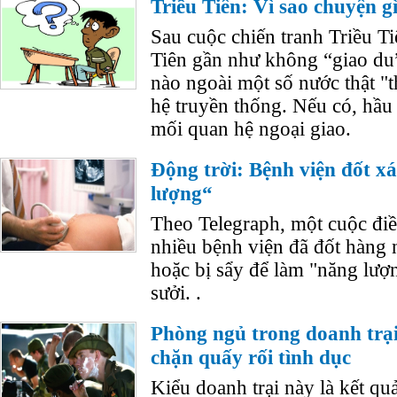
Triều Tiên: Vì sao chuyện g
Sau cuộc chiến tranh Triều T
Tiên gần như không “giao du”
nào ngoài một số nước thật "t
hệ truyền thống. Nếu có, hầu 
mối quan hệ ngoại giao.
Động trời: Bệnh viện đốt xá
lượng“
Theo Telegraph, một cuộc điều
nhiều bệnh viện đã đốt hàng n
hoặc bị sẩy để làm "năng lượ
sưởi. .
Phòng ngủ trong doanh trại
chặn quấy rối tình dục
Kiểu doanh trại này là kết quả