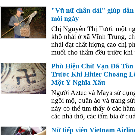
"Vũ nữ chân dài" giúp dân 
mỗi ngày
Chị Nguyễn Thị Tươi, một ng
khô nhái ở xã Vĩnh Trung, c
nhái đạt chất lượng cao chị ph
muối cho thấm đều trước khi 
Phù Hiệu Chữ Vạn Đã Tồn 
Trước Khi Hitler Choàng L
Một Ý Nghĩa Xấu
Người Aztec và Maya sử dụng
ngôi mộ, quần áo và trang sứ
này có thể tìm thấy ở các hầ
các nhà thờ, các tấm bia ở qu
Nữ tiếp viên Vietnam Airlin