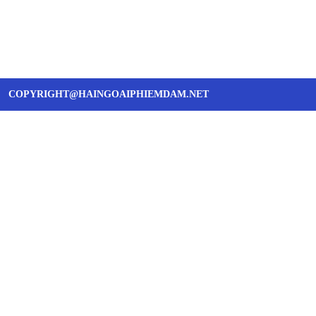
COPYRIGHT@HAINGOAIPHIEMDAM.NET