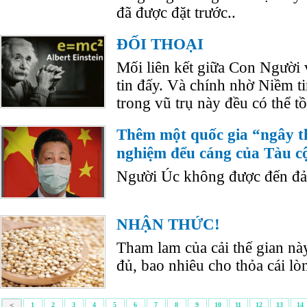
đã được đặt trước..
ĐỐI THOẠI
Mối liên kết giữa Con Người
tin đấy. Và chính nhờ Niềm ti
trong vũ trụ này đều có thể t
Thêm một quốc gia “ngây t
nghiệm đểu cáng của Tàu c
Người Úc không được đến đả
NHẬN THỨC!
Tham lam của cải thế gian này
đủ, bao nhiêu cho thỏa cái lò
<
1
2
3
4
5
6
7
8
9
10
11
12
13
14