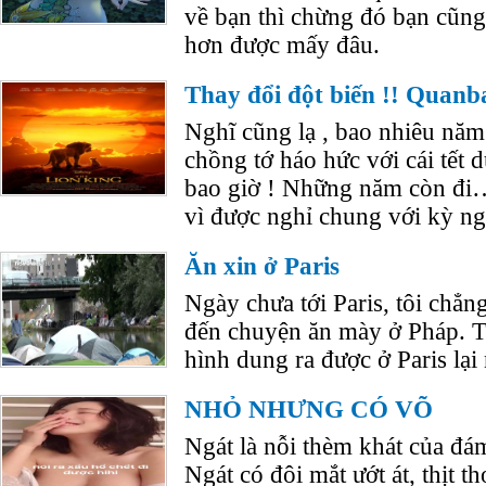
về bạn thì chừng đó bạn cũn
hơn được mấy đâu.
Thay đổi đột biến !! Quan
Nghĩ cũng lạ , bao nhiêu nă
chồng tớ háo hức với cái tết 
bao giờ ! Những năm còn đi….
vì được nghỉ chung với kỳ ng
Ăn xin ở Paris
Ngày chưa tới Paris, tôi chẳ
đến chuyện ăn mày ở Pháp. T
hình dung ra được ở Paris lại 
NHỎ NHƯNG CÓ VÕ
Ngát là nỗi thèm khát của đám
Ngát có đôi mắt ướt át, thịt 