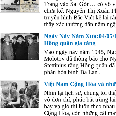
Trang vào Sài Gòn… có vô v
chưa kể. Nguyễn Thị Xuân P
truyền hình Bắc Việt kể lại r
thấy xác thường dân nằm ngậ
Ngày Này Năm Xưa:04/05/1
Hồng quân gia tăng
Vào ngày này năm 1945, Ngo
Molotov đã thông báo cho N
Stettinius rằng Hồng quân đã
phán hòa bình Ba Lan .
Việt Nam Cộng Hòa và nhữ
Nhìn lại lịch sử, chúng tôi t
vô đơn chí, phúc bất trùng lai
bay vạ gió thì luôn theo nhau
Cộng Hòa, còn những cái may 