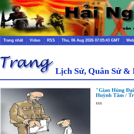
Trang nhất
Video
RSS
Thu, 06 Aug 2026 07:05:43 GMT
Web
Lịch Sử, Quân Sử &
"Gian Hùng Đại
Huỳnh Tâm / Trầ
xxx