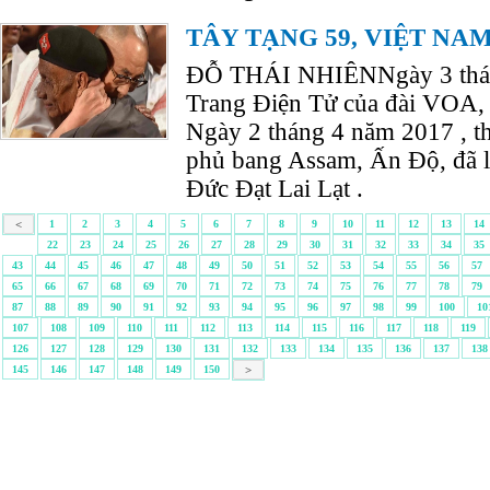
TÂY TẠNG 59, VIỆT NAM
ĐỖ THÁI NHIÊNNgày 3 thán
Trang Điện Tử của đài VOA, ti
Ngày 2 tháng 4 năm 2017 , t
phủ bang Assam, Ấn Độ, đã 
Đức Đạt Lai Lạt .
<
1
2
3
4
5
6
7
8
9
10
11
12
13
14
22
23
24
25
26
27
28
29
30
31
32
33
34
35
43
44
45
46
47
48
49
50
51
52
53
54
55
56
57
65
66
67
68
69
70
71
72
73
74
75
76
77
78
79
87
88
89
90
91
92
93
94
95
96
97
98
99
100
10
107
108
109
110
111
112
113
114
115
116
117
118
119
126
127
128
129
130
131
132
133
134
135
136
137
138
145
146
147
148
149
150
>