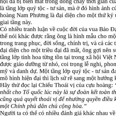
hội đã bị biến mất trong dòng chảy thời gian c
là tầng lớp quý tộc - tư sản, mà ở đó hình ảnh 
hoàng Nam Phương là đại diện cho một thứ ký ứ
giai tầng này.
Có nhiều tranh luận về cuộc đời của vua Bảo Đ
thể nói khác được rằng ông là hình mẫu cho mộ
trong trang phục, đời sống, chính trị, và cả các
đại diện cho một triều đại đã mất, ông gợi nên 
tầng lớp tinh hoa từng tồn tại trong xã hội Vi
được giáo dưỡng từ nhỏ, coi trọng lễ nghi, phon
mỹ và danh dự. Một tầng lớp quý tộc - tư sản đ
mô hình hiện đại thì lịch sử rẽ sang một hướng 
Hãy thử đọc lại Chiếu Thoái vị của cựu hoàng:
nhất cho Tổ quốc lúc này là sự đoàn kết toàn
cũng quả quyết thoái vị để nhường quyền điều 
một Chính phủ dân chủ cộng hòa.”
Người ta có thể có nhiều đánh giá khác nhau v