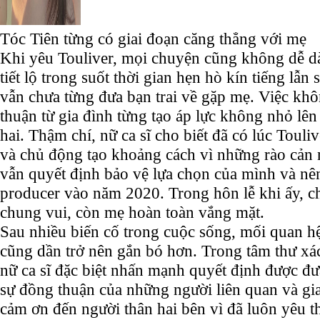
Tóc Tiên từng có giai đoạn căng thẳng với mẹ
Khi yêu Touliver, mọi chuyện cũng không dễ d
tiết lộ trong suốt thời gian hẹn hò kín tiếng lẫn
vẫn chưa từng đưa bạn trai về gặp mẹ. Việc kh
thuận từ gia đình từng tạo áp lực không nhỏ lê
hai. Thậm chí, nữ ca sĩ cho biết đã có lúc Toul
và chủ động tạo khoảng cách vì những rào cản 
vẫn quyết định bảo vệ lựa chọn của mình và n
producer vào năm 2020. Trong hôn lễ khi ấy, ch
chung vui, còn mẹ hoàn toàn vắng mặt.
Sau nhiều biến cố trong cuộc sống, mối quan h
cũng dần trở nên gắn bó hơn. Trong tâm thư xác
nữ ca sĩ đặc biệt nhấn mạnh quyết định được đư
sự đồng thuận của những người liên quan và gia
cảm ơn đến người thân hai bên vì đã luôn yêu t