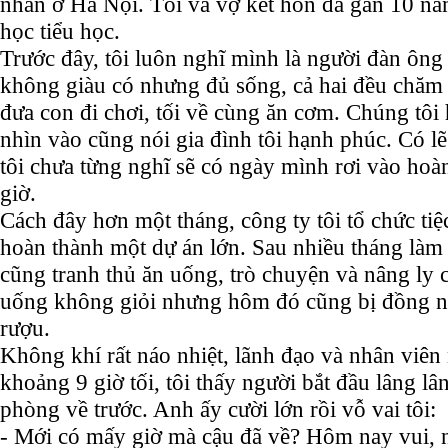
nhân ở Hà Nội. Tôi và vợ kết hôn đã gần 10 nă
học tiểu học.
Trước đây, tôi luôn nghĩ mình là người đàn ô
không giàu có nhưng đủ sống, cả hai đều chăm c
đưa con đi chơi, tối về cùng ăn cơm. Chúng tôi h
nhìn vào cũng nói gia đình tôi hạnh phúc. Có lẽ
tôi chưa từng nghĩ sẽ có ngày mình rơi vào hoà
giờ.
Cách đây hơn một tháng, công ty tôi tổ chức tiệ
hoàn thành một dự án lớn. Sau nhiều tháng làm 
cũng tranh thủ ăn uống, trò chuyện và nâng ly
uống không giỏi nhưng hôm đó cũng bị đồng ng
rượu.
Không khí rất náo nhiệt, lãnh đạo và nhân viên
khoảng 9 giờ tối, tôi thấy người bắt đầu lâng l
phòng về trước. Anh ấy cười lớn rồi vỗ vai tôi:
- Mới có mấy giờ mà cậu đã về? Hôm nay vui, 