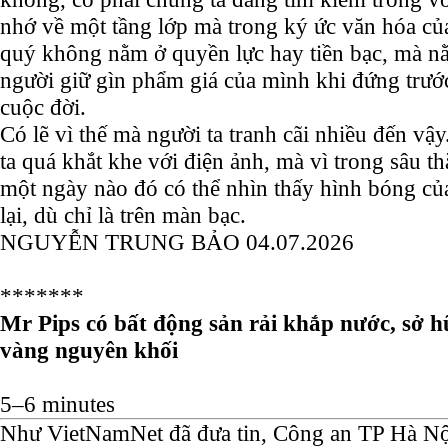
nhớ về một tầng lớp mà trong ký ức văn hóa củ
quý không nằm ở quyền lực hay tiền bạc, mà n
người giữ gìn phẩm giá của mình khi đứng trước
cuộc đời.
Có lẽ vì thế mà người ta tranh cãi nhiều đến vậ
ta quá khắt khe với điện ảnh, mà vì trong sâu 
một ngày nào đó có thể nhìn thấy
hình bóng của
lại, dù chỉ là trên màn bạc
.
NGUYỄN TRUNG BẢO
04.07.2026
*******
Mr Pips có bất động sản rải khắp nước, sở h
vàng nguyên khối
5–6 minutes
Như VietNamNet đã đưa tin, Công an TP Hà Nội