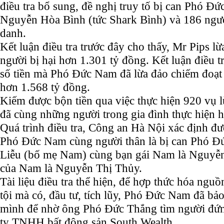
điều tra bổ sung, đề nghị truy tố bị can Phó Đ
Nguyễn Hòa Bình (tức Shark Bình) và 186 ngườ
danh.
Kết luận điều tra trước đây cho thấy, Mr Pips l
người bị hại hơn 1.301 tỷ đồng. Kết luận điều 
số tiền mà Phó Đức Nam đã lừa đảo chiếm đoạt 
hơn 1.568 tỷ đồng.
Kiếm được bộn tiền qua việc thực hiện 920 vụ
đã cùng những người trong gia đình thực hiện hà
Quá trình điều tra, Công an Hà Nội xác định đư
Phó Đức Nam cùng người thân là bị can Phó Đ
Liễu (bố mẹ Nam) cùng bạn gái Nam là Nguy
của Nam là Nguyễn Thị Thủy.
Tài liệu điều tra thể hiện, để hợp thức hóa ngu
tội mà có, đầu tư, tích lũy, Phó Đức Nam đã bảo
mình để nhờ ông Phó Đức Thắng tìm người đứn
ty TNHH bất động sản South Wealth.