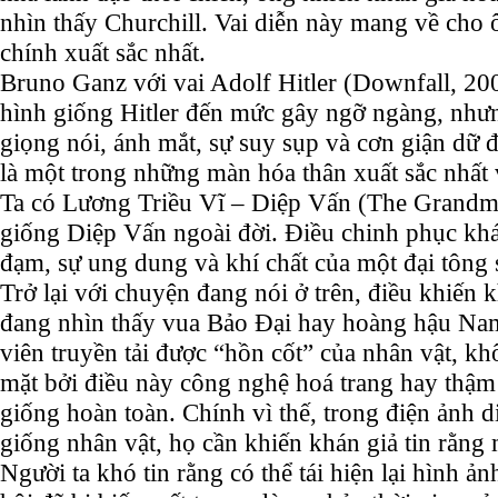
nhìn thấy Churchill. Vai diễn này mang về cho
chính xuất sắc nhất.
Bruno Ganz với vai Adolf Hitler (Downfall, 20
hình giống Hitler đến mức gây ngỡ ngàng, nhưn
giọng nói, ánh mắt, sự suy sụp và cơn giận dữ
là một trong những màn hóa thân xuất sắc nhất 
Ta có Lương Triều Vĩ – Diệp Vấn (The Grandm
giống Diệp Vấn ngoài đời. Điều chinh phục khán
đạm, sự ung dung và khí chất của một đại tông 
Trở lại với chuyện đang nói ở trên, điều khiến k
đang nhìn thấy vua Bảo Đại hay hoàng hậu Nam
viên truyền tải được “hồn cốt” của nhân vật, kh
mặt bởi điều này công nghệ hoá trang hay thậm 
giống hoàn toàn. Chính vì thế, trong điện ảnh 
giống nhân vật, họ cần khiến khán giả tin rằng 
Người ta khó tin rằng có thể tái hiện lại hình ản