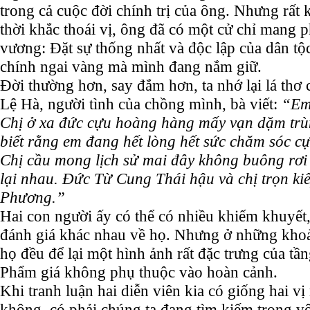
trong cả cuộc đời chính trị của ông. Nhưng rất
thời khắc thoái vị, ông đã có một cử chỉ mang 
vương:
Đặt sự thống nhất và độc lập của dân tộc 
chính ngai vàng
mà mình đang nắm giữ.
Đời thường hơn, say đắm hơn, ta nhớ lại lá thơ
Lệ Hà, người tình của chồng mình, bà viết:
“Em
Chị ở xa đức cựu hoàng hàng mấy vạn dặm trù
biết rằng em đang hết lòng hết sức chăm sóc 
Chị cầu mong lịch sử mai đây không buông rơi
lại nhau. Đức Từ Cung Thái hậu và chị trọn k
Phương.”
Hai con người ấy có thể có nhiều khiếm khuyết,
đánh giá khác nhau về họ. Nhưng ở những khoả
họ đều để lại một hình ảnh rất đặc trưng của tầ
Phẩm giá không phụ thuộc vào hoàn cảnh.
Khi tranh luận hai diễn viên kia có giống hai v
không, có phải chúng ta đang tìm kiếm trong vô 