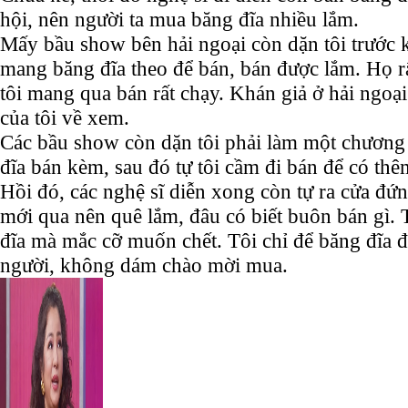
hội, nên người ta mua băng đĩa nhiều lắm.
Mấy bầu show bên hải ngoại còn dặn tôi trước k
mang băng đĩa theo để bán, bán được lắm. Họ rất
tôi mang qua bán rất chạy. Khán giả ở hải ngoại
của tôi về xem.
Các bầu show còn dặn tôi phải làm một chương t
đĩa bán kèm, sau đó tự tôi cầm đi bán để có thê
Hồi đó, các nghệ sĩ diễn xong còn tự ra cửa đứ
mới qua nên quê lắm, đâu có biết buôn bán gì. 
đĩa mà mắc cỡ muốn chết. Tôi chỉ để băng đĩa 
người, không dám chào mời mua.