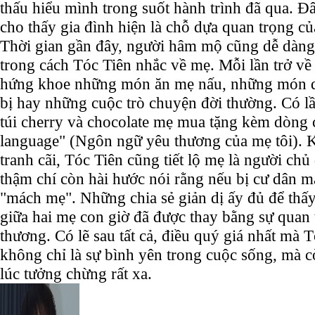
thấu hiểu mình trong suốt hành trình đã qua. Đâ
cho thấy gia đình hiện là chỗ dựa quan trọng củ
Thời gian gần đây, người hâm mộ cũng dễ dàng 
trong cách Tóc Tiên nhắc về mẹ. Mỗi lần trở về
hứng khoe những món ăn mẹ nấu, những món 
bị hay những cuộc trò chuyện đời thường. Có lần
túi cherry và chocolate mẹ mua tặng kèm dòng
language" (Ngôn ngữ yêu thương của mẹ tôi).
tranh cãi, Tóc Tiên cũng tiết lộ mẹ là người chủ
thậm chí còn hài hước nói rằng nếu bị cư dân mạ
"mách mẹ". Những chia sẻ giản dị ấy đủ để th
giữa hai mẹ con giờ đã được thay bằng sự quan
thương. Có lẽ sau tất cả, điều quý giá nhất mà T
không chỉ là sự bình yên trong cuộc sống, mà cò
lúc tưởng chừng rất xa.