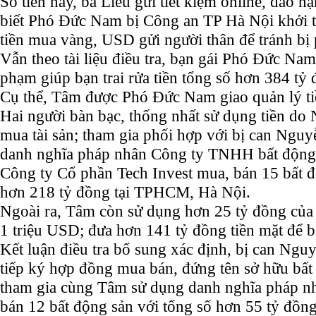
Số tiền này, bà Liễu gửi tiết kiệm online, đáo h
biết Phó Đức Nam bị Công an TP Hà Nội khởi tố,
tiền mua vàng, USD gửi người thân để tránh bị p
Vẫn theo tài liệu điều tra, bạn gái Phó Đức Na
phạm giúp bạn trai rửa tiền tổng số hơn 384 tỷ 
Cụ thể, Tâm được Phó Đức Nam giao quản lý tiề
Hai người bàn bạc, thống nhất sử dụng tiền do
mua tài sản; tham gia phối hợp với bị can Ngu
danh nghĩa pháp nhân Công ty TNHH bất động 
Công ty Cổ phần Tech Invest mua, bán 15 bất độ
hơn 218 tỷ đồng tại TPHCM, Hà Nội.
Ngoài ra, Tâm còn sử dụng hơn 25 tỷ đồng c
1 triệu USD; đưa hơn 141 tỷ đồng tiền mặt để b
Kết luận điều tra bổ sung xác định, bị can Ngu
tiếp ký hợp đồng mua bán, đứng tên sở hữu bấ
tham gia cùng Tâm sử dụng danh nghĩa pháp n
bán 12 bất động sản với tổng số hơn 55 tỷ đồng