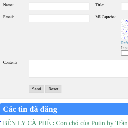
Name:
Title:
Email:
Mã Captcha:
Ref
Inp
Contents
Send
Reset
Các tin đã đăng
BÊN LY CÀ PHÊ : Con chó của Putin by Trầ