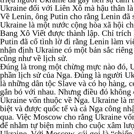
Ukraine đối với Liên Xô mà hậu thân l
Về Lenin, ông Putin cho rằng Lenin đã 
Ukraine là một nước cộng hòa xã hội ch
Bang Xô Viết được thành lập. Chỉ trích
Putin đã cố tình lờ đi rằng Lenin làm vi
nhận định Ukraine có một bản sắc riêng 
cũng như về lịch sử.
Đúng là trong một chừng mực nào đó, U
phần lịch sử của Nga. Đúng là người U
là những dân tộc Slave và có họ hàng, c
gắn bó với nhau. Nhưng điều đó không 
Ukraine vốn thuộc về Nga. Ukraine là m
biệt và được quốc tế và cả Nga công nh
qua. Việc Moscow cho rằng Ukraine vốn
để nhằm tự biện minh cho cuộc xâm lượ
Ukraine. Với Moscow, cái gọi là “chiến