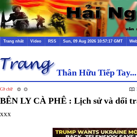
Trang nhất
Video
RSS
Sun, 09 Aug 2026 10:57:17 GMT
Web
Thân Hữu Tiếp Tay...
Cỡ chữ
BÊN LY CÀ PHÊ : Lịch sử và dối tr
xxx