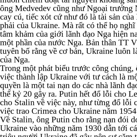
ông Medvedev cũng như Ngoại trưởng 
cay cú, tiếc xót cứ như đó là tài sản củ
phải của Ukraine. Mà rất có thể họ nghĩ
tâm khảm của giới lãnh đạo Nga hiện na
một phần của nước Nga. Bản thân TT V
tuyên bố rằng về cơ bản, Ukraine luôn l
của Nga.
Trong một phát biểu trước công chúng, 
việc thành lập Ukraine với tư cách là m
quyền là một tai nạn do các nhà lãnh đ
thế kỷ 20 gây ra. Putin hết đổ lỗi cho Le
cho Stalin về việc này, như từng đổ lỗi
việc trao Crimea cho Ukraine năm 1954
Về Stalin, ông Putin cho rằng nạn đói do
Ukraine vào những năm 1930 dẫn tới cá
triệu người Ukraine đã gây nên sự căm 