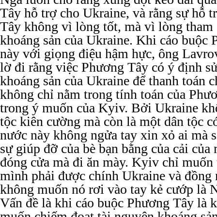
Tây hỗ trợ cho Ukraine, và rằng sự hỗ 
Tây không vì lòng tốt, mà vì lòng tham 
khoáng sản của Ukraine. Khi cáo buộc 
này với giọng điệu hậm hực, ông Lavro
lờ đi rằng việc Phương Tây có ý định s
khoáng sản của Ukraine để thanh toán c
không chỉ nằm trong tính toán của Phư
trong ý muốn của Kyiv. Bởi Ukraine kh
tộc kiên cường mà còn là một dân tộc có
nước này không ngửa tay xin xỏ ai mà s
sự giúp đỡ của bè bạn bằng của cải của
đóng cửa mà đi ăn mày. Kyiv chỉ muốn 
mình phải được chính Ukraine và đồng
không muốn nó rơi vào tay kẻ cướp là 
Vấn đề là khi cáo buộc Phương Tây là k
muốn chiếm đoạt tài nguyên khoáng sản 