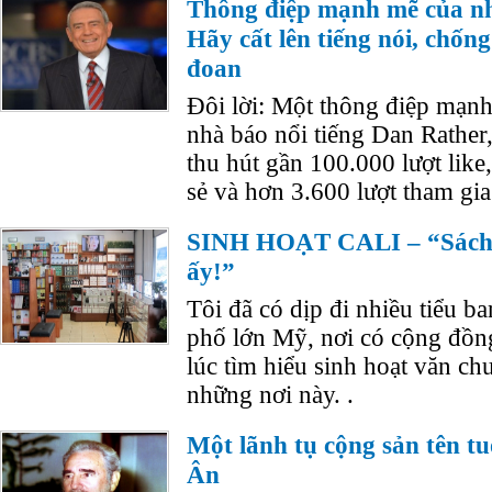
Thông điệp mạnh mẽ của n
Hãy cất lên tiếng nói, chống
đoan
Đôi lời: Một thông điệp mạn
nhà báo nổi tiếng Dan Rather,
thu hút gần 100.000 lượt like
sẻ và hơn 3.600 lượt tham gia 
SINH HOẠT CALI – “Sách v
ấy!”
Tôi đã có dịp đi nhiều tiểu b
phố lớn Mỹ, nơi có cộng đồng
lúc tìm hiểu sinh hoạt văn ch
những nơi này. .
Một lãnh tụ cộng sản tên tu
Ân