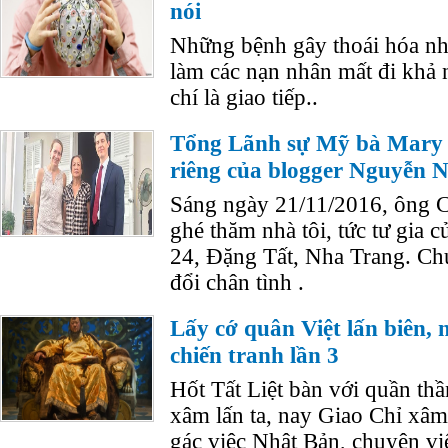
nói
Những bệnh gây thoái hóa nh
làm các nạn nhân mất đi khả
chí là giao tiếp..
Tổng Lãnh sự Mỹ bà Mary
riêng của blogger Nguyễn
Sáng ngày 21/11/2016, ông C
ghé thăm nhà tôi, tức tư gia 
24, Đặng Tất, Nha Trang. Chú
đổi chân tình .
Lấy cớ quân Việt lấn biên,
chiến tranh lần 3
Hốt Tất Liệt bàn với quần th
xâm lấn ta, nay Giao Chỉ xâm
gác việc Nhật Bản, chuyên vi