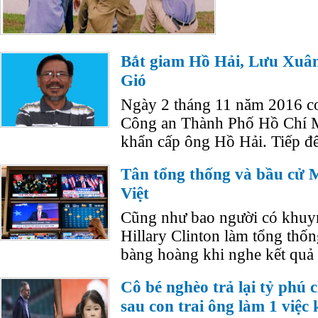
Bắt giam Hồ Hải, Lưu Xuân
Gió
Ngày 2 tháng 11 năm 2016 cơ
Công an Thành Phố Hồ Chí Mi
khẩn cấp ông Hồ Hải. Tiếp đế
Tân tổng thống và bầu cử 
Việt
Cũng như bao người có khuy
Hillary Clinton làm tổng thốn
bàng hoàng khi nghe kết quả
Cô bé nghèo trả lại tỷ phú 
sau con trai ông làm 1 việc 