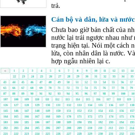
trả.
Cán bộ và dân, lửa và nước
Chưa bao giờ bản chất của nh
nước lại trái ngược nhau như 
trạng hiện tại. Nói một cách n
lửa, còn nhân dân là nước. V
hợp ngẫu nhiên lại c.
<
1
2
3
4
5
6
7
8
9
10
11
12
13
14
22
23
24
25
26
27
28
29
30
31
32
33
34
35
43
44
45
46
47
48
49
50
51
52
53
54
55
56
57
65
66
67
68
69
70
71
72
73
74
75
76
77
78
79
87
88
89
90
91
92
93
94
95
96
97
98
99
100
10
107
108
109
110
111
112
113
114
115
116
117
118
119
126
127
128
129
130
131
132
133
134
135
136
137
138
145
146
147
148
149
150
151
152
153
154
155
156
157
164
165
166
167
168
169
170
171
172
173
174
175
176
183
184
185
186
187
188
189
190
191
192
193
194
195
202
203
204
205
206
207
208
209
210
211
212
213
214
221
222
223
224
225
226
227
228
229
230
231
232
233