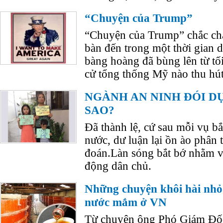
“Chuyện của Trump”
“Chuyện của Trump” chắc chắ
bàn đến trong một thời gian d
bàng hoàng đã bùng lên từ t
cử tổng thống Mỹ nào thu hút
NGÀNH AN NINH ĐÓI D
SAO?
Đã thành lệ, cứ sau mỗi vụ bắt
nước, dư luận lại ồn ào phân 
đoán.Làn sóng bắt bớ nhằm v
động dân chủ.
Những chuyện khôi hài nhỏ
nước mắm ở VN
Từ chuyện ông Phó Giám Đốc