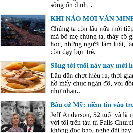
sống ổn định, .
KHI NÀO MỚI VĂN MIN
Chúng ta còn lâu nữa mới tiế
mà bố mẹ chúng ta, thày cô g
học, những người làm luật, là
còn dạy bọn trẻ.
Sống tới tuổi này nay mới hi
Lâu dần chợt hiểu ra, thời gi
hồ mấy chục ngàn đô, với đ
như nhau..
Bầu cử Mỹ: niềm tin vào tr
Jeff Anderson, 52 tuổi và là n
với tôi trên tàu từ Falls Chur
không đọc báo, nghe đài hay