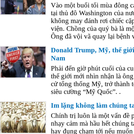
Vào một buổi tối mùa đông c
tại thủ đô Washington của n
không may đánh rơi chiếc cặp 
viện. Chồng của quý bà là mộ
Ông đã vội vã quay lại bệnh 
Donald Trump, Mỹ, thế giới 
Nam
Phải đến giờ phút cuối của c
thế giới mới nhìn nhận là ôn
cử tổng thống Mỹ, trở thành 
siêu cường “Mỹ Quốc”. .
Im lặng không làm chúng t
Chính trị luôn là một vấn đề 
nhạy cảm mà hầu hết chúng ta
hay đụng chạm tới nếu muốn