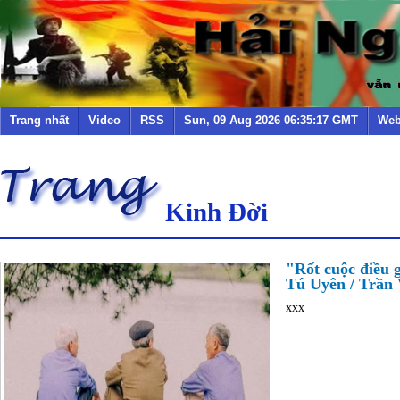
Trang nhất
Video
RSS
Sun, 09 Aug 2026 06:35:17 GMT
Web
Kinh Đời
"Rốt cuộc điều g
Tú Uyên / Trần V
xxx