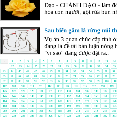
Đạo - CHÁNH ĐẠO - làm đời
hóa con người, gột rửa bùn n
Sau biển gầm là rừng núi th
Vụ án 3 quan chức cấp tỉnh ở
đang là đề tài bàn luận nóng 
"vì sao" đang được đặt ra..
<
1
2
3
4
5
6
7
8
9
10
11
12
13
14
22
23
24
25
26
27
28
29
30
31
32
33
34
35
43
44
45
46
47
48
49
50
51
52
53
54
55
56
57
65
66
67
68
69
70
71
72
73
74
75
76
77
78
79
87
88
89
90
91
92
93
94
95
96
97
98
99
100
10
107
108
109
110
111
112
113
114
115
116
117
118
119
126
127
128
129
130
131
132
133
134
135
136
137
138
145
146
147
148
149
150
151
152
153
154
155
156
157
164
165
166
167
168
169
170
171
172
173
174
175
176
183
184
185
186
187
188
189
190
191
192
193
194
195
202
203
204
205
206
207
208
209
210
211
212
213
214
221
222
223
224
225
226
227
228
229
230
231
232
233