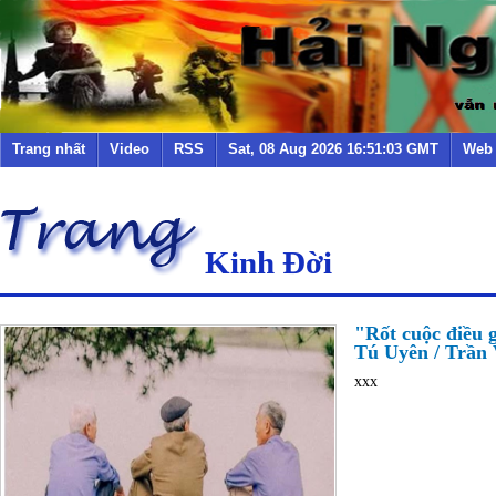
Trang nhất
Video
RSS
Sat, 08 Aug 2026 16:51:03 GMT
Web
Kinh Đời
"Rốt cuộc điều g
Tú Uyên / Trần V
xxx