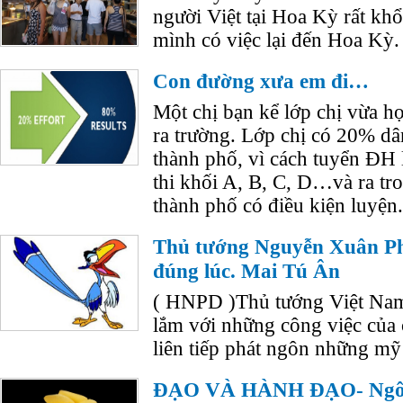
người Việt tại Hoa Kỳ rất khổ
mình có việc lại đến Hoa Kỳ. 
Con đường xưa em đi…
Một chị bạn kể lớp chị vừa h
ra trường. Lớp chị có 20% dâ
thành phố, vì cách tuyển ĐH 
thi khối A, B, C, D…và ra tro
thành phố có điều kiện luyện.
Thủ tướng Nguyễn Xuân P
đúng lúc. Mai Tú Ân
( HNPD )Thủ tướng Việt Nam
lắm với những công việc của
liên tiếp phát ngôn những mỹ
ĐẠO VÀ HÀNH ĐẠO- Ngô