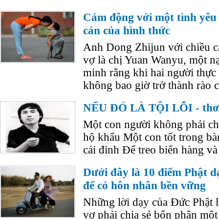
Cảm động với một tình yêu
cản của hình thức
Anh Dong Zhijun với chiều 
vợ là chị Yuan Wanyu, một n
minh rằng khi hai người thực
không bao giờ trở thành rào c
NẾU ĐÓ LÀ TỘI LỖI - th
Một con người không phải chỉ
hộ khẩu Một con tốt trong bà
cái đinh Để treo biển hàng và
Dưới đây là 10 điểm Phật 
để có hôn nhân bền vững
Những lời dạy của Đức Phật
vợ phải chia sẻ bổn phận một