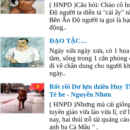
( HNPD )Câu hỏi: Chào cô h
Độ người ta diễn tả "cái ấy" n
Bên Ấn Độ người ta gọi là hạ
động..
ĐẠO TẶC…
Ngày xửa ngày xưa, có 1 họa s
tăm, sống trong 1 căn phòng 
đi vẽ chân dung cho người k
ngày..
Rốt rồi Dư lựn dziên Huy 
Tè he - Nguyễn Nhơn
( HNPD )Nhưng mà cái giống
tuyên giáo vừa láo vừa lì, cứ 
nay, hai thúi trỗ tài quảng c
anh ba Cà Mâu " .