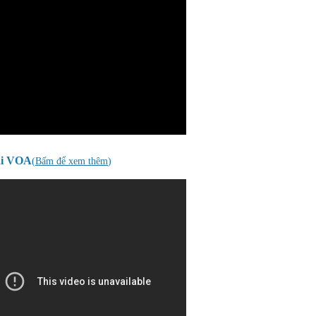
ài VOA
(
Bấm để xem thêm
)