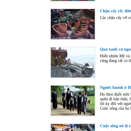
Chậu cây vỡ, đừn
Các chậu cây vỡ có
Quả xanh và ngọn
Hiển nhiên Mỹ và 
cũng đang rất có t
Người Amish ở Ho
Họ theo đuổi một l
quên đi bản thân, 
tối kỵ đối với ng
Cuộc sống của họ 
Cuộc sống nô lệ 