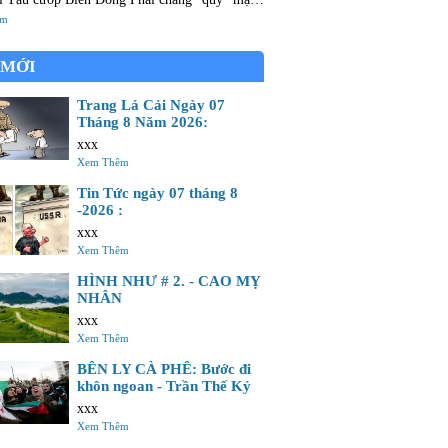
nh mông Con mắt nay đà có nhưng không Nên
êm
ng khu vào hải đảo Gia tài gấm vóc của tổ
 MỚI
Trang Lá Cải Ngày 07
Tháng 8 Năm 2026:
xxx
Xem Thêm
Tin Tức ngày 07 tháng 8
-2026 :
xxx
Xem Thêm
HÌNH NHƯ # 2. - CAO MỴ
NHÂN
xxx
Xem Thêm
BÊN LY CÀ PHÊ: Bước đi
khôn ngoan - Trần Thế Kỷ
xxx
Xem Thêm