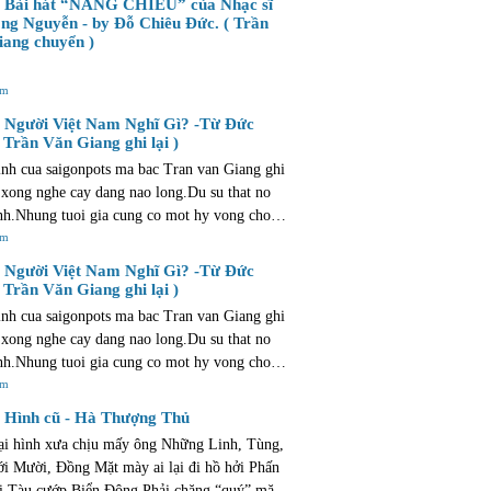
Bài hát “NẮNG CHIỀU” của Nhạc sĩ
u cong !
ng Nguyễn - by Đỗ Chiêu Đức. ( Trần
ang chuyển )
êm
Người Việt Nam Nghĩ Gì? -Từ Đức
 Trần Văn Giang ghi lại )
nh cua saigonpots ma bac Tran van Giang ghi
 xong nghe cay dang nao long.Du su that no
nh.Nhung tuoi gia cung co mot hy vong cho
ong manh va mo ao. hy vong con hon la that
êm
Người Việt Nam Nghĩ Gì? -Từ Đức
 Trần Văn Giang ghi lại )
nh cua saigonpots ma bac Tran van Giang ghi
 xong nghe cay dang nao long.Du su that no
nh.Nhung tuoi gia cung co mot hy vong cho
ong manh va mo ao. hy vong con hon la that
êm
Hình cũ - Hà Thượng Thủ
ại hình xưa chịu mấy ông Những Linh, Tùng,
i Mười, Đồng Mặt mày ai lại đi hồ hởi Phấn
 cướp Biển Đông Phải chăng “quý” mặt