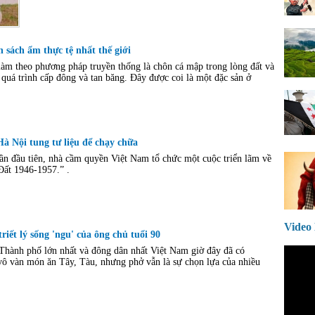
 sách ẩm thực tệ nhất thế giới
àm theo phương pháp truyền thống là chôn cá mập trong lòng đất và
ai quá trình cấp đông và tan băng. Đây được coi là một đặc sản ở
Hà Nội tung tư liệu để chạy chữa
 đầu tiên, nhà cầm quyền Việt Nam tổ chức một cuộc triển lãm về
ất 1946-1957.” .
Vide
iết lý sống 'ngu' của ông chủ tuổi 90
ành phố lớn nhất và đông dân nhất Việt Nam giờ đây đã có
ô vàn món ăn Tây, Tàu, nhưng phở vẫn là sự chọn lựa của nhiều