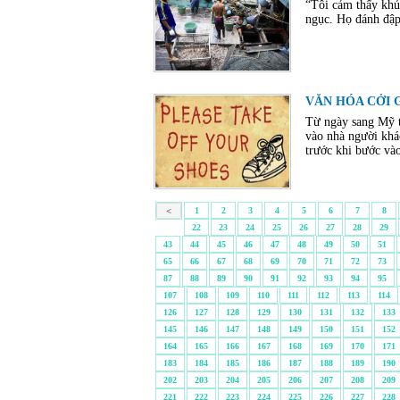
“Tôi cảm thấy khủn
ngục. Họ đánh đập 
VĂN HÓA CỞI GI
Từ ngày sang Mỹ t
vào nhà người khá
trước khi bước vào
<
1
2
3
4
5
6
7
8
22
23
24
25
26
27
28
29
43
44
45
46
47
48
49
50
51
65
66
67
68
69
70
71
72
73
87
88
89
90
91
92
93
94
95
107
108
109
110
111
112
113
114
126
127
128
129
130
131
132
133
145
146
147
148
149
150
151
152
164
165
166
167
168
169
170
171
183
184
185
186
187
188
189
190
202
203
204
205
206
207
208
209
221
222
223
224
225
226
227
228