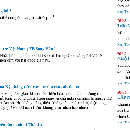
thay đổ
g bỏ ?
chúng v
Xem Th
 thể dùng để trang trí rất đẹp mắt..
lịch sử
Đề bài :
cảm xúc
Trần V
qua khi
'vô hìn
đầy sự 
hình nh
đúng đố
Xem Th
https:/
 tre Việt Nam ( FB Sông Hàn )
Đề bài :
investm
Nhật Bản hấp dẫn hơn khi so với Trung Quốc và người Việt Nam
NHẬT 
hiện cảm với hai quốc gia này..
tiện lợ
Suu cao
seo...V
linh ti
sua lua
Xem Th
a Kỳ không tiêm vaccine cho con cái của họ
thi vo 
Đề bài :
ối sống đơn giản, khiêm tốn, hiếu hòa, kiên nhẫn, nhường nhịn,
hoan nh
CẬP N
hết lòng vì cộng đồng. Kiêu ngạo và chủ nghĩa cá nhân là những thứ
loi ,ng
ười Amish. Họ không dùng điện, không làm chủ xe hơi, điện thoại,…
Chung n
bây giờ và 300 năm trước không khác nhau bao nhiêu..
phai la
xoa tra
cu...Ne
chien.C
tu cac 
Xem Th
trên tàu đánh cá Thái Lan
chief p