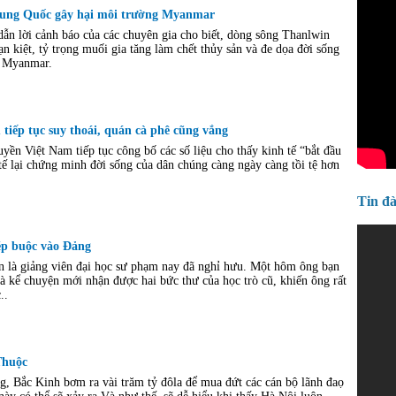
rung Quốc gây hại môi trường Myanmar
dẫn lời cảnh báo của các chuyên gia cho biết, dòng sông Thanlwin
 kiệt, tỷ trọng muối gia tăng làm chết thủy sản và đe dọa đời sống
n Myanmar.
 tiếp tục suy thoái, quán cà phê cũng vắng
yền Việt Nam tiếp tục công bố các số liệu cho thấy kinh tế “bắt đầu
 tế lại chứng minh đời sống của dân chúng càng ngày càng tồi tệ hơn
Tin đ
p buộc vào Đảng
n là giảng viên đại học sư phạm nay đã nghỉ hưu. Một hôm ông bạn
à kể chuyện mới nhận được hai bức thư của học trò cũ, khiến ông rất
..
Thuộc
g, Bắc Kinh bơm ra vài trăm tỷ đôla để mua đứt các cán bộ lãnh đaọ