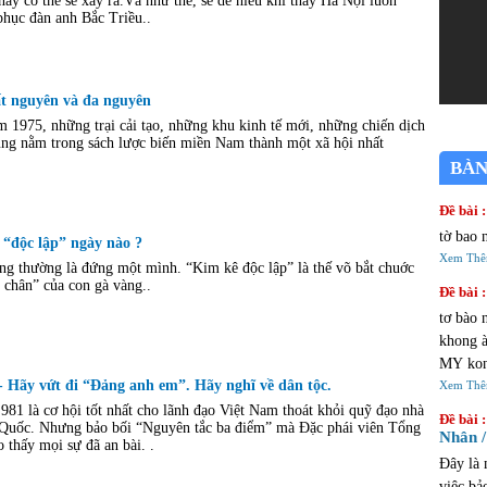
ày có thể sẽ xảy ra.Và như thế, sẽ dễ hiểu khi thấy Hà Nội luôn
phục đàn anh Bắc Triều..
ất nguyên và đa nguyên
m 1975, những trại cải tạo, những khu kinh tế mới, những chiến dịch
ũng nằm trong sách lược biến miền Nam thành một xã hội nhất
BÀN
Đề bài :
tờ bao 
 “độc lập” ngày nào ?
Xem Th
ông thường là đứng một mình. “Kim kê độc lập” là thế võ bắt chuớc
 chân” của con gà vàng..
Đề bài :
tơ bào 
khong à 
MY kon
 Hãy vứt đi “Đảng anh em”. Hãy nghĩ về dân tộc.
đi choi AU
Xem Th
cửa tiệ
1 là cơ hội tốt nhất cho lãnh đạo Việt Nam thoát khỏi quỹ đạo nhà
Đề bài :
uốc. Nhưng bảo bối “Nguyên tắc ba điểm” mà Đặc phái viên Tổng
Nhân /
thấy mọi sự đã an bài. .
Đây là 
việc bả