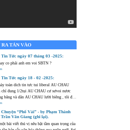
 RA TÁN VÀO
Tin Tức ngày 07 tháng 03 -2025:
nay co phải anh em voi SBTN ?
êm
Tin Tức ngày 18 - 02 -2025:
này toàn dich tin tưc tui liberal AU CHAU
chỉ đung 1/2tụi AU CHAU cư sưvoi nươc
g băng và dân AU CHAU lười biêng , tôi đả
 CHAU mừoi ngày ròi thừ bay chăng cò
êm
m mở ...dân AU CHAU lười như hủi .
Chuyện “Phố Vải” - by Phạm Thành
 Trần Văn Giang (ghi lại).
một bài viết thú vị nêu bật tầm quan trọng của
o tồn bản sắc văn hóa thông qua ngôn ngữ. Sự