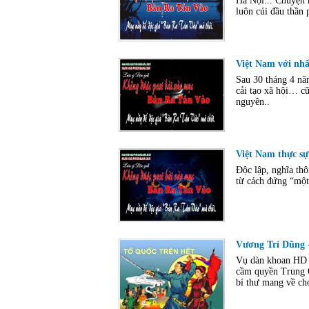
Hà Nội... Chuyện n
luôn cúi đầu thần 
Việt Nam với nh
Sau 30 tháng 4 nă
cải tạo xã hội… c
nguyên..
Việt Nam thực sự
Độc lập, nghĩa th
từ cách đứng “một
Vương Trí Dũng -
Vụ dàn khoan HD 98
cầm quyền Trung Q
bí thư mang về cho 