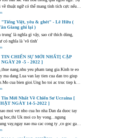
i về thuật ngữ có thể mang tính tích cực nếu
ẫn giữ được mối liên hệ với truyền thống và
êm
 địa phương. Văn bản này cũng gợi lên những
"Tiếng Việt, yêu & ghét" - Lê Hữu (
 và suy nghĩ tương tự như những gì bạn trải
ăn Giang ghi lại )
 mua bất động sản. Quá trình này cũng tràn
h trung' là nghĩa gì vậy, sao cứ thích dùng,
phấn khích và niềm vui. Điều này đặc biệt
ư có nghĩa là 'vô tình'
i với các dự án mới của Al Sharq Investment
êm
/dubai-new-developments.com/al-sharq-
TIN CHIẾN SỰ MỚI NHẤT[ CẬP
ent, cung cấp các lựa chọn nhà ở hiện đại và
NGÀY 20 -5 - 2022 ]
i để giúp bạn tìm được ngôi nhà lý tưởng.
,thue nang,nhu yeu pham tang gia.Kinh te eo
ay ma dang Lua van lay tien cua dan tro giup
nh.Mo cua bien gioi.Ung ho toi ac truc tiep khi
t cho phep trom cuop o muc do <1.000 dollars
êm
toi....Neu vao thoi diem Trump,bon Lua da ho
Tin Mới Nhất Về Chiến Sư Ucraina [
u the nao ??? Nhung nguoi bau ban vi chut tu
HẬT NGÀY 14-5-2022 ]
hi gi ve dat nuoc ??? Phai chang day khong
ao moi vet nho cua ho nha Dan da duoc tay
 dat nuoc minh ??? bat qua,lai tro ve que huong
ng boc,thi Uk moi co hy vong...ngung
u vay,ban la thang cho chet ! mien ban !
ung vay,ngay nao ma cac cong ty ,co goc gac
dang bac nu luu-anh hao cua khoi tu do va ong
êm
olice va dang Lua thi moi giai xong phuong