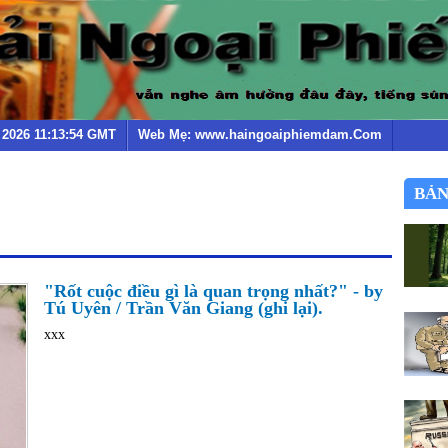
g 2026 11:13:54 GMT
Web Mẹ: www.haingoaiphiemdam.Com
BẢN
"Rốt cuộc điều gì là quan trọng nhất?" - by
Tú Uyên / Trần Văn Giang (ghi lại).
xxx