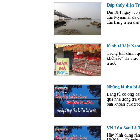
Đập thủy điện T
Đài RFI ngày 7/9 
của Myanmar đã cạn
của hàng triệu dâ
Kinh tế Việt Nam
Trong khi chính qu
khởi sắc” thì thực
trước..
Những lá thư bị é
Lãng tử có ông bạ
qua nhà uống trà v
băn khoăn bức xúc
VN Lún Sâu Lệ 
Hãy hình dung rằn