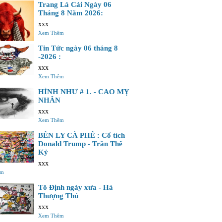
Trang Lá Cải Ngày 06
Tháng 8 Năm 2026:
xxx
Xem Thêm
Tin Tức ngày 06 tháng 8
-2026 :
xxx
Xem Thêm
HÌNH NHƯ # 1. - CAO MỴ
NHÂN
xxx
Xem Thêm
BÊN LY CÀ PHÊ : Cổ tích
Donald Trump - Trần Thế
Kỷ
xxx
êm
Tô Định ngày xưa - Hà
Thượng Thủ
xxx
Xem Thêm