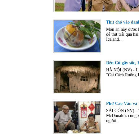
Thịt chó vào danh
Món ăn này được l
để thịt trải qua h
Iceland. .
Đèn Cù gây sốc, 
HÀ NỘI (NV) - Lần
“Cải Cách Ruộng Ð
Phở Cao Vân và tr
SÀI GÒN (NV) - Th
McDonald's cùng v
người..