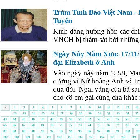
Trùm Tình Báo Việt Nam - 
Tuyến
Kính dâng hương hồn các chiế
VNCH bị thảm sát bởi những t
Ngày Này Năm Xưa: 17/11/1
đại Elizabeth ở Anh
Vào ngày này năm 1558, Mary 
cương vị Nữ hoàng Anh và I
qua đời. Ngai vàng của bà sau 
cho cô em gái cùng cha khác m
<
1
2
3
4
5
6
7
8
9
10
11
12
13
14
22
23
24
25
26
27
28
29
30
31
32
33
34
35
43
44
45
46
47
48
49
50
51
52
53
54
55
56
57
65
66
67
68
69
70
71
72
73
74
75
76
77
78
79
87
88
89
90
91
92
93
94
95
96
97
98
99
100
10
107
108
109
110
111
112
113
114
115
116
117
118
119