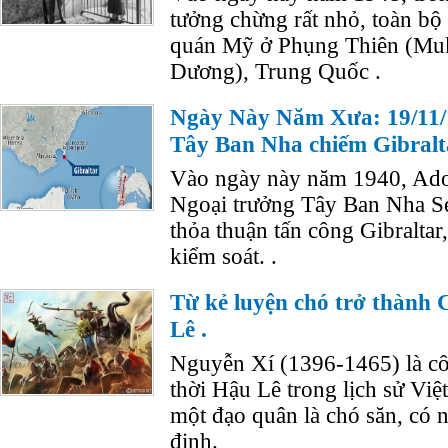
tưởng chừng rất nhỏ, toàn bộ
quán Mỹ ở Phụng Thiên (M
Dương), Trung Quốc .
Ngày Này Năm Xưa: 19/11/194
Tây Ban Nha chiếm Gibralt
Vào ngày này năm 1940, Adolf
Ngoại trưởng Tây Ban Nha Se
thỏa thuận tấn công Gibralta
kiểm soát. .
Từ kẻ luyện chó trở thành 
Lê .
Nguyễn Xí (1396-1465) là cô
thời Hậu Lê trong lịch sử Vi
một đạo quân là chó săn, có
định.