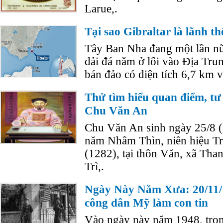
Larue,.
Tại sao Gibraltar là lãnh t
Tây Ban Nha đang một lần n
dải đá nằm ở lối vào Địa Trun
bán đảo có diện tích 6,7 km 
Thử tìm hiểu quan điểm, tư
Chu Văn An
Chu Văn An sinh ngày 25/8 (có
năm Nhâm Thìn, niên hiệu T
(1282), tại thôn Văn, xã Tha
Trì,.
Ngày Này Năm Xưa: 20/11/
công dân Mỹ làm con tin
Vào ngày này năm 1948, tro