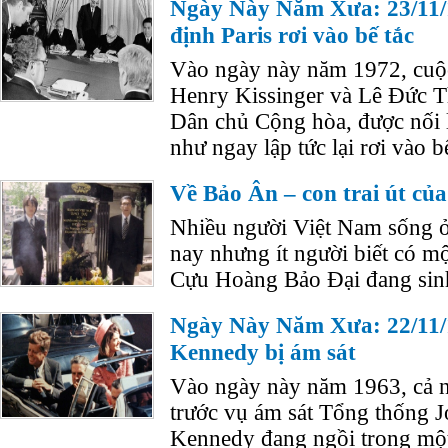
Ngày Này Năm Xưa: 23/11/
định Paris rơi vào bế tắc
Vào ngày này năm 1972, cu
Henry Kissinger và Lê Đức T
Dân chủ Cộng hòa, được nối 
như ngay lập tức lại rơi vào bế
Về Bảo Ân – con trai út củ
Nhiều người Việt Nam sống 
nay nhưng ít người biết có mộ
Cựu Hoàng Bảo Ðại đang sinh 
Ngày Này Năm Xưa: 22/11/
Kennedy bị ám sát
Vào ngày này năm 1963, cả n
trước vụ ám sát Tổng thống 
Kennedy đang ngồi trong một c