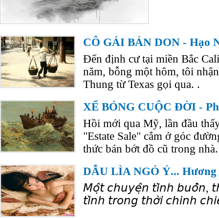
CÔ GÁI BÁN DON - Hạo Nh
Đến định cư tại miền Bắc Ca
năm, bỗng một hôm, tôi nhận 
Thung từ Texas gọi qua. .
XẾ BÓNG CUỘC ĐỜI - Ph
Hồi mới qua Mỹ, lần đầu thấy
"Estate Sale" cắm ở góc đường
thức bán bớt đồ cũ trong nhà.
DẪU LÌA NGỎ Ý... Hương
𝘔𝘰̣̂𝘵 𝘤𝘩𝘶𝘺𝘦̣̂𝘯 𝘵𝘪̀𝘯𝘩 𝘣𝘶𝘰̂̀𝘯, 𝘵
𝘵𝘪̀𝘯𝘩 𝘵𝘳𝘰𝘯𝘨 𝘵𝘩𝘰̛̀𝘪 𝘤𝘩𝘪𝘯𝘩 𝘤𝘩𝘪