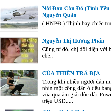
Nỗi Đau Còn Đó (Tình Yêu 
Nguyên Quân
( HNPĐ ) Thịnh bay chiếc trự
Nguyễn Thị Hương Phấn
Cũng từ đó, chị đối diện với 
chề..
CỦA THIÊN TRẢ ĐỊA
Trong khi nhiều người dân 
nhìn một công dân ở tiểu ban
vừa qua ẵm giải độc đắc Powe
triệu USD.....