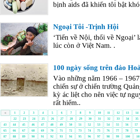
bịnh aids đã khiến tôi bật khó
Ngoại Tôi -Trịnh Hội
‘Tiến về Nội, thối về Ngoại’ 
lúc còn ở Việt Nam. .
100 ngày sống trên đảo Ho
Vào những năm 1966 – 1967, 
chiến sự ở chiến trường Quả
kỳ ác liệt cho nên việc tự ng
rất hiếm..
<
1
2
3
4
5
6
7
8
9
10
11
12
13
14
22
23
24
25
26
27
28
29
30
31
32
33
34
35
43
44
45
46
47
48
49
50
51
52
53
54
55
56
57
65
66
67
68
69
70
71
72
73
74
75
76
77
78
79
87
88
89
90
91
92
93
94
95
96
97
98
99
100
10