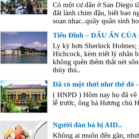
Có một cư dân ở San Diego tâm
đất lành chim đậu, biết bao ng
soạn nhạc..quây quần sinh hoạ
Tiểu Đĩnh – DẤU ẤN CỦA
Ly kỳ hơn Sherlock Holmes; 
Hichcock, kèm triết lý nhân b
không quên thêm thắt nét số
thủy thủ..
Đã có một thời như thế đó
( HNPD ) Hôm nay họ đã về n
lễ trước, ông bà Hương chủ 
Người đàn bà bị AID..
Không ai muốn đến gần, nhưn