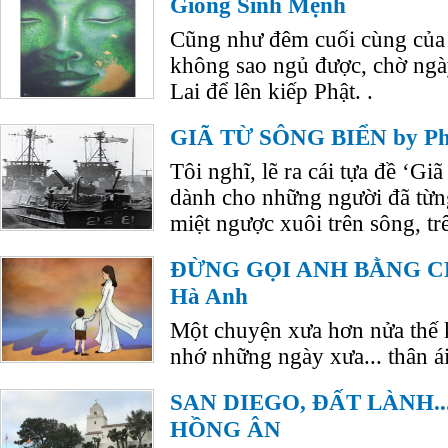
Giòng Sinh Mệnh
Cũng như đêm cuối cùng của
không sao ngủ được, chờ ngà
Lai để lên kiếp Phật. .
GIÃ TỪ SÔNG BIỂN by Ph
Tôi nghĩ, lẽ ra cái tựa đề ‘Gi
dành cho những người đã từng
miệt ngược xuôi trên sông, trê
ĐỪNG GỌI ANH BẰNG CHÚ
Hà Anh
Một chuyện xưa hơn nửa thế 
nhớ những ngày xưa... thân ái
SAN DIEGO, ĐẤT LÀNH... 
HỒNG ÂN