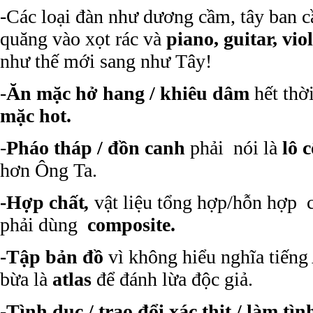
-Các loại đàn như dương cầm, tây ban c
quăng vào xọt rác và
piano, guitar, viol
như thế mới sang như Tây!
-
Ăn mặc hở hang / khiêu dâm
hết thờ
mặc hot.
-
Pháo tháp / đồn canh
phải nói là
lô c
hơn Ông Ta.
-Hợp chất
,
vật liệu tổng hợp/hỗn hợp 
phải dùng
composite.
-Tập bản đồ
vì không hiểu nghĩa tiếng
bừa là
atlas
để đánh lừa độc giả.
-Tình dục / trao đổi xác thịt / làm tìn