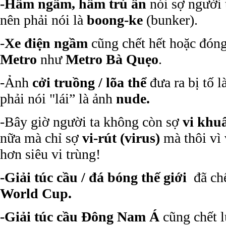
-Hầm ngầm, hầm trú ẩn
nói sợ người 
nên phải nói là
boong-ke
(bunker).
-
Xe điện ngầm
cũng chết hết hoặc đóng
Metro
như
Metro Bà Quẹo
.
-Ảnh
cởi truồng / lõa thể
đưa ra bị tố 
phải nói "lái” là ảnh
nude.
-Bây giờ người ta không còn sợ
vi khuẩ
nữa mà chỉ sợ
vi-rút (virus)
mà thôi vì 
hơn siêu vi trùng!
-Giải túc cầu / đá bóng thế giới
đã chế
World Cup.
-Giải túc cầu Đông Nam Á
cũng chết 