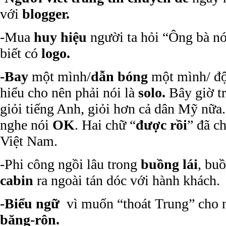
với
blogger.
-Mua
huy hiệu
người ta hỏi “Ông bà nói
biết có
logo.
-Bay
một mình/
dẫn bóng
một mình/ độ
hiểu cho nên phải nói là
solo.
Bây giờ t
giỏi tiếng Anh, giỏi hơn cả dân Mỹ nữa
nghe nói
OK
. Hai chữ “
được rồi
” đã c
Việt Nam.
-Phi công ngồi lâu trong
buồng lái
, bu
cabin
ra ngoài tán dóc với hành khách.
-Biểu ngữ
vì muốn “thoát Trung” cho n
băng-rôn.