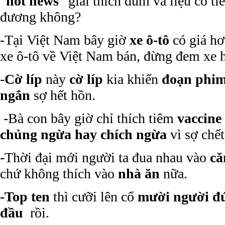
“
hot news
” giải thích dùm và liệu có t
đương không?
-Tại Việt Nam bây giờ
xe ô-tô
có giá h
xe ô-tô về Việt Nam bán, đừng đem xe h
-
Cờ líp
này
cờ líp
kia khiến
đoạn phi
ngắn
sợ hết hồn.
-Bà con bây giờ chỉ thích tiêm
vaccine
chủng ngừa hay chích ngừa
vì sợ chết
-Thời đại mới người ta đua nhau vào
că
chứ không thích vào
nhà ăn
nữa.
-Top ten
thì cưỡi lên cổ
mười người đ
đầu
rồi.