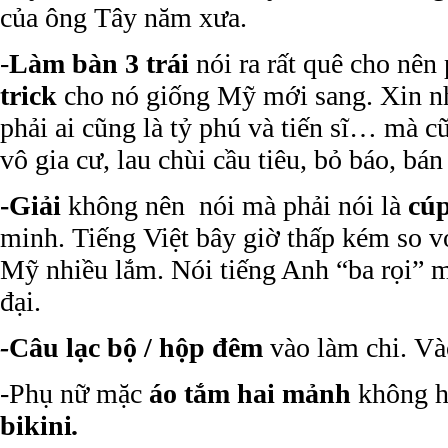
của ông Tây năm xưa.
-
Làm bàn 3 trái
nói ra rất quê cho nên
trick
cho nó giống Mỹ mới sang. Xin 
phải ai cũng là tỷ phú và tiến sĩ… mà c
vô gia cư, lau chùi cầu tiêu, bỏ báo, bán
-Giải
không nên nói mà phải nói là
cú
minh. Tiếng Việt bây giờ thấp kém so vớ
Mỹ nhiều lắm. Nói tiếng Anh “ba rọi” 
đại.
-
Câu lạc bộ / hộp đêm
vào làm chi. V
-Phụ nữ mặc
áo tắm hai mảnh
không h
bikini
.