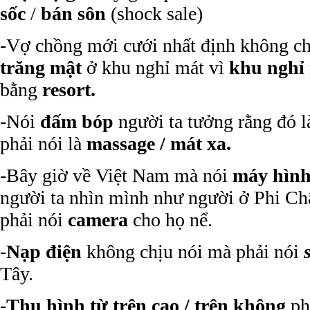
sốc
/
bán sôn
(shock sale)
-Vợ chồng mới cưới nhất định không c
trăng mật
ở khu nghỉ mát vì
khu nghỉ
bằng
resort.
-Nói
đấm bóp
người ta tưởng rằng đó l
phải nói là
massage
/ mát xa.
-Bây giờ về Việt Nam mà nói
máy hìn
người ta nhìn mình như người ở Phi Ch
phải nói
camera
cho họ nể.
-
Nạp điện
không chịu nói mà phải nói
Tây.
-
Thu hình từ trên cao / trên không
phả