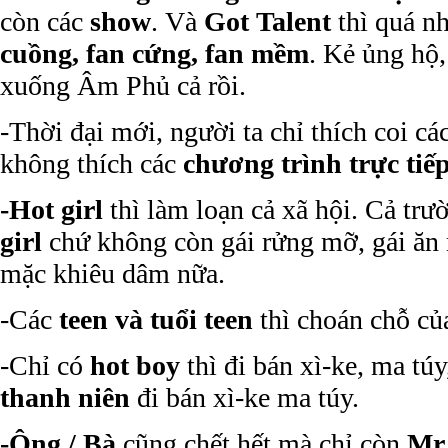
còn các
show
. Và
Got Talent
thì quá n
cuồng, fan cứng, fan mềm
. Kẻ ủng hộ
xuống Âm Phủ cả rồi.
-Thời đại mới, người ta chỉ thích coi cá
không thích các
chương trình trực tiếp
-Hot girl
thì làm loạn cả xã hội. Cả tr
girl
chứ không còn gái rửng mỡ, gái ăn
mặc khiêu dâm nữa.
-Các
teen và tuổi teen
thì choán chỗ c
-Chỉ có
hot boy
thì đi bán xì-ke, ma tú
thanh niên
đi bán xì-ke ma túy.
-Ông / Bà
cũng chết hết mà chỉ còn
Mr.