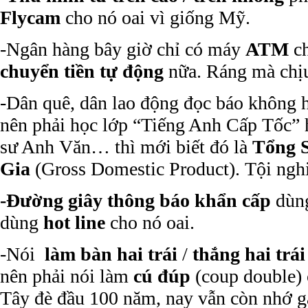
Flycam
cho nó oai vì giống Mỹ.
-Ngân hàng bây giờ chỉ có máy
ATM
ch
chuyển tiền tự động
nữa. Ráng mà chị
-Dân quê, dân lao động đọc báo không 
nên phải học lớp “Tiếng Anh Cấp Tốc” 
sư Anh Văn… thì mới biết đó là
Tổng 
Gia
(Gross Domestic Product). Tội ngh
-Đường giây thông báo khẩn cấp
dùn
dùng
hot line
cho nó oai.
-Nói
làm bàn hai trái
/
thắng hai trái
nên phải nói làm
cú đúp
(coup double) 
Tây đè đầu 100 năm, nay vẫn còn nhớ g