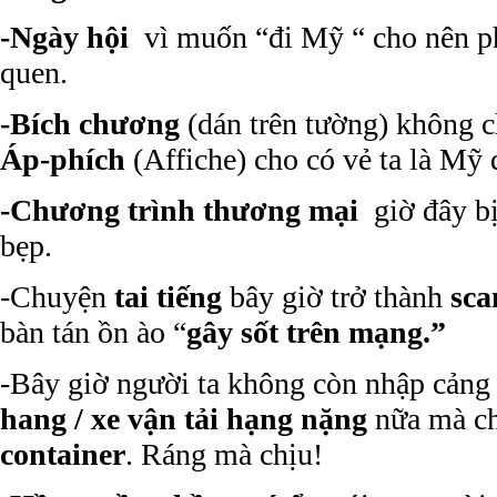
-Ngày hội
vì muốn “đi Mỹ “ cho nên p
quen.
-Bích chương
(dán trên tường) không c
Áp-phích
(Affiche) cho có vẻ ta là Mỹ 
-Chương trình thương mại
giờ đây b
bẹp.
-Chuyện
tai tiếng
bây giờ trở thành
sca
bàn tán ồn ào “
gây sốt trên mạng.”
-Bây giờ người ta không còn nhập cản
hang / xe vận tải hạng nặng
nữa mà ch
container
. Ráng mà chịu!