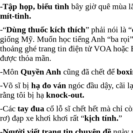
-Tập họp, biểu tình
bây giờ quê mùa l
mít-tinh.
-“
Dùng thuốc kích thích
” phải nói là “
giống Mỹ. Muốn học tiếng Anh “ba rọi”
thoảng ghé trang tin điện tử VOA hoặc
được thỏa mãn.
-Môn
Quyền Anh
cũng đã chết để
box
-Võ sĩ bị
hạ đo ván
ngóc đầu dậy, cãi lạ
rằng tôi bị hạ
knock-out.
-Các
tay đua
cổ lỗ sĩ chết hết mà chỉ c
rơ) đạp xe khơi khơi rất “
kịch tính.
”
-
Người viết trang tin chuyên đề
ngày n