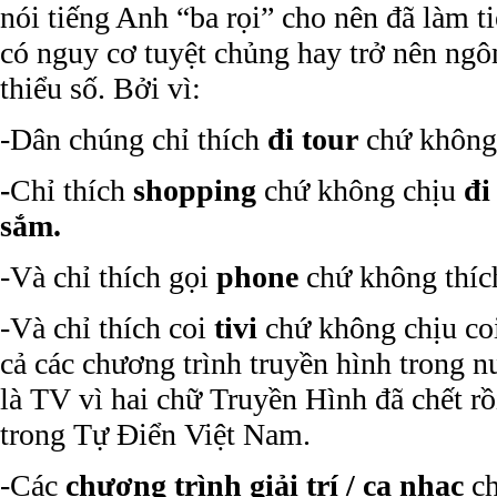
nói tiếng Anh “ba rọi” cho nên đã làm t
có nguy cơ tuyệt chủng hay trở nên ngô
thiểu số. Bởi vì:
-Dân chúng chỉ thích
đi tour
chứ không
-
Chỉ thích
shopping
chứ không chịu
đi
sắm.
-Và chỉ thích gọi
phone
chứ không thíc
-Và chỉ thích coi
tivi
chứ không chịu co
cả các chương trình truyền hình trong n
là TV vì hai chữ Truyền Hình đã chết rồi
trong Tự Điển Việt Nam.
-Các
chương trình giải trí / ca nhạc
ch