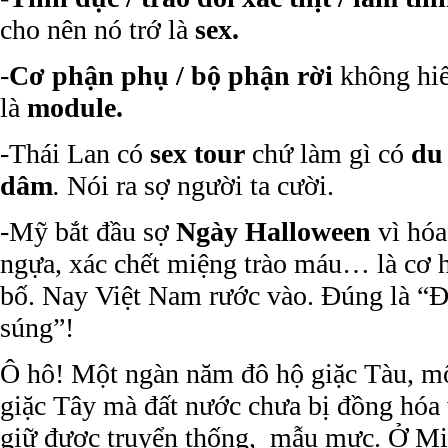
cho nên nó trớ là
sex.
-
Cơ
phận phụ / bộ phận rời
không hiể
là
module.
-Thái Lan có
sex tour
chứ làm gì có
du
dâm
.
Nói ra sợ người ta cười.
-Mỹ bắt đầu sợ
Ngày Halloween
vì hóa
ngựa, xác chết miệng trào máu… là cơ h
bố. Nay Việt Nam rước vào. Đúng là “Đ
súng”!
Ô hô! Một ngàn năm đô hộ giặc Tàu, mộ
giặc Tây mà đất nước chưa bị đồng hóa 
giữ được truyển thống, mẫu mực. Ở M