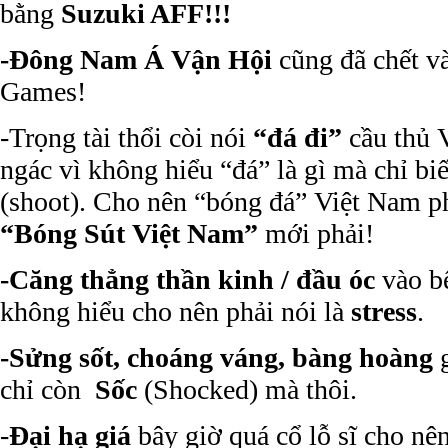
bằng
Suzuki AFF!!!
-Đông Nam Á Vận Hội
cũng đã chết v
Games!
-Trọng tài thổi còi nói
“đá đi”
cầu thủ 
ngác vì không hiểu “đá” là gì mà chỉ bi
(shoot). Cho nên “bóng đá” Việt Nam ph
“Bóng Sút Việt Nam”
mới phải!
-Căng thẳng thần kinh / đầu óc
vào bệ
không hiểu cho nên phải nói là
stress
.
-Sửng sốt, choáng váng, bàng hoàng
g
chỉ còn
Sốc
(Shocked) mà thôi.
-
Đại hạ giá
bây giờ quá cổ lỗ sĩ cho nên