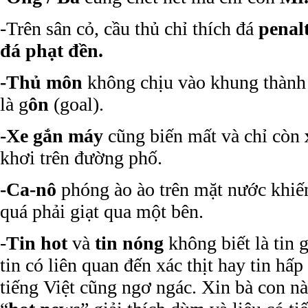
-Trên sân cỏ, cầu thủ chỉ thích đá
penal
đá phạt đền.
-Thủ môn
không chịu vào khung thành 
là g
ôn
(goal).
-Xe gắn máy
cũng biến mất và chỉ còn
khơi trên đường phố.
-Ca-nô
phóng ào ào trên mặt nước khi
quá phải giạt qua một bên.
-
Tin hot
và
tin nóng
không biết là tin g
tin có liên quan đến xác thịt hay tin hấ
tiếng Việt cũng ngơ ngác. Xin bà con n