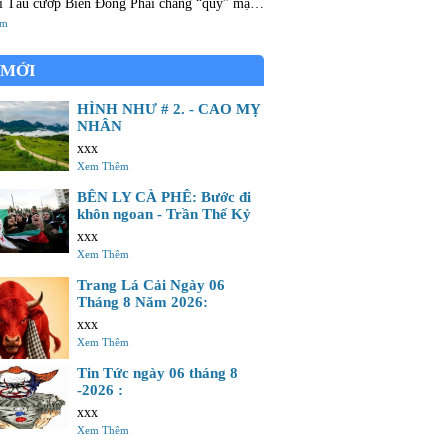
 cướp Biển Đông Phải chăng “quý” mặt
nh mông Con mắt nay đà có nhưng không Nên
êm
ng khu vào hải đảo Gia tài gấm vóc của tổ
 MỚI
HÌNH NHƯ # 2. - CAO MỴ
NHÂN
xxx
Xem Thêm
BÊN LY CÀ PHÊ: Bước đi
khôn ngoan - Trần Thế Kỷ
xxx
Xem Thêm
Trang Lá Cải Ngày 06
Tháng 8 Năm 2026:
xxx
Xem Thêm
Tin Tức ngày 06 tháng 8
-2026 :
xxx
Xem Thêm