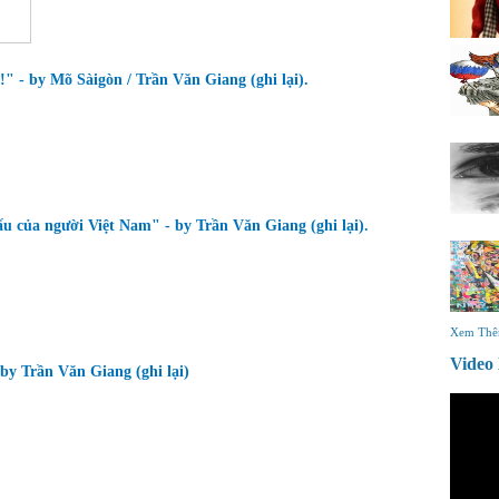
" - by Mõ Sàigòn / Trần Văn Giang (ghi lại).
xấu của người Việt Nam" - by Trần Văn Giang (ghi lại).
Xem Th
Vide
 by Trần Văn Giang (ghi lại)