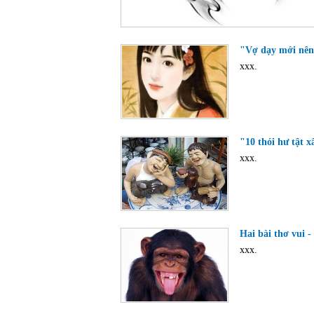
"Vợ dạy mới nên!
xxx.
"10 thói hư tật 
xxx.
Hai bài thơ vui -
xxx.