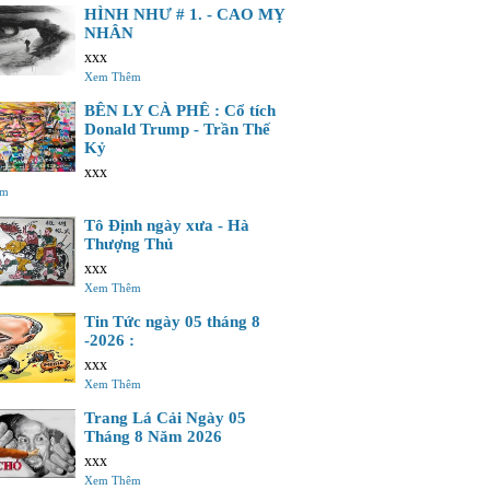
HÌNH NHƯ # 1. - CAO MỴ
NHÂN
xxx
Xem Thêm
BÊN LY CÀ PHÊ : Cổ tích
Donald Trump - Trần Thế
Kỷ
xxx
êm
Tô Định ngày xưa - Hà
Thượng Thủ
xxx
Xem Thêm
Tin Tức ngày 05 tháng 8
-2026 :
xxx
Xem Thêm
Trang Lá Cải Ngày 05
Tháng 8 Năm 2026
xxx
Xem Thêm