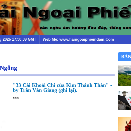
g 2026 17:50:39 GMT
Web Mẹ: www.haingoaiphiemdam.Com
BẢN
 Ngỗng
"33 Cái Khoái Chí của Kim Thánh Thán" -
by Trần Văn Giang (ghi lại).
xxx