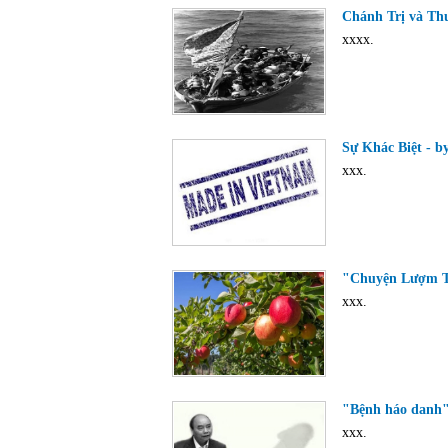
Chánh Trị và Thu
xxxx.
Sự Khác Biệt - b
xxx.
"Chuyện Lượm Tá
xxx.
"Bệnh háo danh" 
xxx.