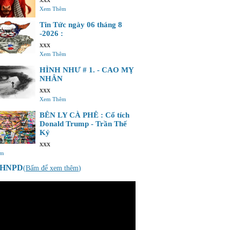
Xem Thêm
Tin Tức ngày 06 tháng 8
-2026 :
xxx
Xem Thêm
HÌNH NHƯ # 1. - CAO MỴ
NHÂN
xxx
Xem Thêm
BÊN LY CÀ PHÊ : Cổ tích
Donald Trump - Trần Thế
Kỷ
xxx
êm
o HNPD
(
Bấm để xem thêm
)