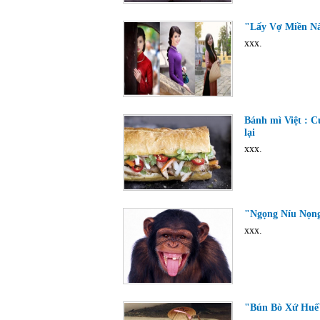
"Lấy Vợ Miền Nào
xxx.
Bánh mì Việt : C
lại
xxx.
"Ngọng Níu Nọng 
xxx.
"Bún Bò Xứ Huế" 