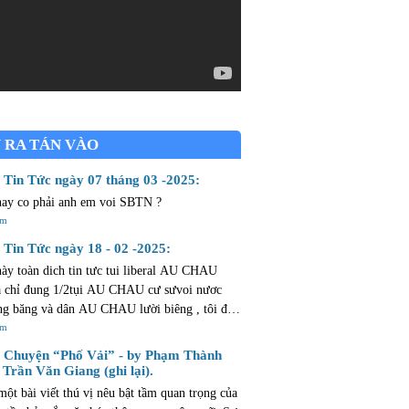
 RA TÁN VÀO
Tin Tức ngày 07 tháng 03 -2025:
nay co phải anh em voi SBTN ?
êm
Tin Tức ngày 18 - 02 -2025:
này toàn dich tin tưc tui liberal AU CHAU
chỉ đung 1/2tụi AU CHAU cư sưvoi nươc
g băng và dân AU CHAU lười biêng , tôi đả
 CHAU mừoi ngày ròi thừ bay chăng cò
êm
m mở ...dân AU CHAU lười như hủi .
Chuyện “Phố Vải” - by Phạm Thành
 Trần Văn Giang (ghi lại).
một bài viết thú vị nêu bật tầm quan trọng của