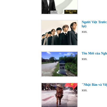
Người Việt Trước
lại)
xxx.
Tên Mới của Ngh
xxx.
"Nhật Bản và Việ
xxx.