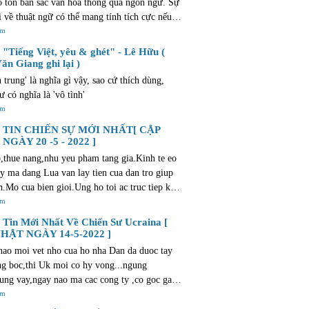
o tồn bản sắc văn hóa thông qua ngôn ngữ. Sự
i về thuật ngữ có thể mang tính tích cực nếu
ẫn giữ được mối liên hệ với truyền thống và
êm
 địa phương. Văn bản này cũng gợi lên những
"Tiếng Việt, yêu & ghét" - Lê Hữu (
 và suy nghĩ tương tự như những gì bạn trải
ăn Giang ghi lại )
 mua bất động sản. Quá trình này cũng tràn
h trung' là nghĩa gì vậy, sao cứ thích dùng,
phấn khích và niềm vui. Điều này đặc biệt
ư có nghĩa là 'vô tình'
i với các dự án mới của Al Sharq Investment
êm
/dubai-new-developments.com/al-sharq-
TIN CHIẾN SỰ MỚI NHẤT[ CẬP
ent, cung cấp các lựa chọn nhà ở hiện đại và
NGÀY 20 -5 - 2022 ]
i để giúp bạn tìm được ngôi nhà lý tưởng.
,thue nang,nhu yeu pham tang gia.Kinh te eo
ay ma dang Lua van lay tien cua dan tro giup
nh.Mo cua bien gioi.Ung ho toi ac truc tiep khi
t cho phep trom cuop o muc do <1.000 dollars
êm
toi....Neu vao thoi diem Trump,bon Lua da ho
Tin Mới Nhất Về Chiến Sư Ucraina [
u the nao ??? Nhung nguoi bau ban vi chut tu
HẬT NGÀY 14-5-2022 ]
hi gi ve dat nuoc ??? Phai chang day khong
ao moi vet nho cua ho nha Dan da duoc tay
 dat nuoc minh ??? bat qua,lai tro ve que huong
ng boc,thi Uk moi co hy vong...ngung
u vay,ban la thang cho chet ! mien ban !
ung vay,ngay nao ma cac cong ty ,co goc gac
dang bac nu luu-anh hao cua khoi tu do va ong
êm
olice va dang Lua thi moi giai xong phuong