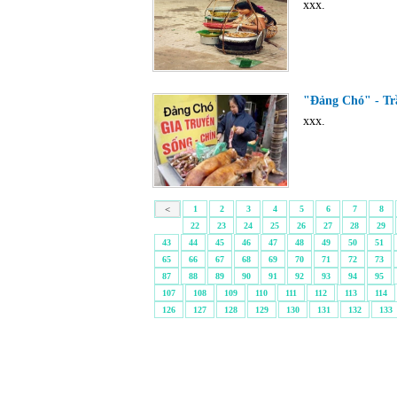
xxx.
"Đảng Chó" - Trầ
xxx.
<
1
2
3
4
5
6
7
8
22
23
24
25
26
27
28
29
43
44
45
46
47
48
49
50
51
65
66
67
68
69
70
71
72
73
87
88
89
90
91
92
93
94
95
107
108
109
110
111
112
113
114
126
127
128
129
130
131
132
133