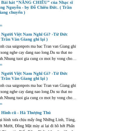
Bài hát “NẮNG CHIỀU” của Nhạc sĩ
u cong !
ng Nguyễn - by Đỗ Chiêu Đức. ( Trần
ang chuyển )
êm
Người Việt Nam Nghĩ Gì? -Từ Đức
 Trần Văn Giang ghi lại )
nh cua saigonpots ma bac Tran van Giang ghi
 xong nghe cay dang nao long.Du su that no
nh.Nhung tuoi gia cung co mot hy vong cho
ong manh va mo ao. hy vong con hon la that
êm
Người Việt Nam Nghĩ Gì? -Từ Đức
 Trần Văn Giang ghi lại )
nh cua saigonpots ma bac Tran van Giang ghi
 xong nghe cay dang nao long.Du su that no
nh.Nhung tuoi gia cung co mot hy vong cho
ong manh va mo ao. hy vong con hon la that
êm
Hình cũ - Hà Thượng Thủ
ại hình xưa chịu mấy ông Những Linh, Tùng,
i Mười, Đồng Mặt mày ai lại đi hồ hởi Phấn