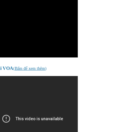
ài VOA
(
Bấm để xem thêm
)