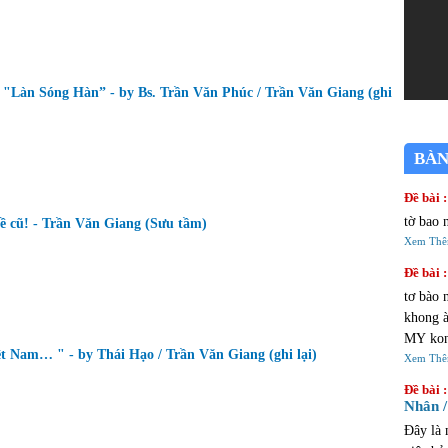
 "Làn Sóng Hàn” - by Bs. Trần Văn Phúc / Trần Văn Giang (ghi
BÀN
Đề bài :
tờ bao 
ề cũ! - Trần Văn Giang (Sưu tầm)
Xem Th
Đề bài :
tơ bào 
khong à 
MY kon
t Nam… " - by Thái Hạo / Trần Văn Giang (ghi lại)
đi choi AU
Xem Th
cửa tiệ
Đề bài :
Nhân /
Đây là 