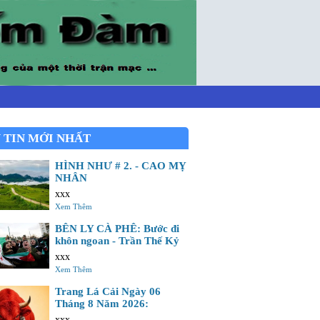
 TIN MỚI NHẤT
HÌNH NHƯ # 2. - CAO MỴ
NHÂN
xxx
Xem Thêm
BÊN LY CÀ PHÊ: Bước đi
khôn ngoan - Trần Thế Kỷ
xxx
Xem Thêm
Trang Lá Cải Ngày 06
Tháng 8 Năm 2026:
xxx