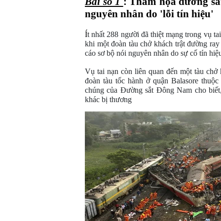
Bài số 1 
: Thảm họa đường sắt
nguyên nhân do 'lỗi tín hiệu'
  
Í
t nhất 288 người đã thiệt mạng trong vụ ta
khi một đoàn tàu chở khách trật đường ray
cáo sơ bộ nói nguyên nhân do sự cố tín hiệ
Vụ tai nạn còn liên quan đến một tàu chở 
đoàn tàu tốc hành ở quận Balasore thuộ
chúng của Đường sắt Đông Nam cho biết, s
khác bị thương