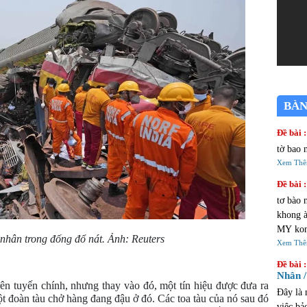
BÀN
Đề bài :
tờ bao 
Xem Th
Đề bài :
tơ bào 
khong à 
MY kon
nhân trong đống đổ nát. Ảnh: Reuters
đi choi AU
Xem Th
cửa tiệ
Đề bài :
Nhân /
ên tuyến chính, nhưng thay vào đó, một tín hiệu được đưa ra 
Đây là 
 đoàn tàu chở hàng đang đậu ở đó. Các toa tàu của nó sau đó 
việc bả