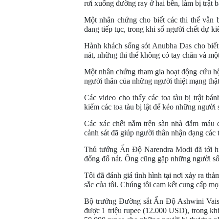
rơi xuống đường ray ở hai bên, làm bị trật
Một nhân chứng cho biết các thi thể vẫn bị
đang tiếp tục, trong khi số người chết dự ki
Hành khách sống sót Anubha Das cho biết 
nát, những thi thể không có tay chân và mộ
Một nhân chứng tham gia hoạt động cứu hộ c
người thân của những người thiệt mạng thật
Các video cho thấy các toa tàu bị trật bán
kiếm các toa tàu bị lật để kéo những người 
Các xác chết nằm trên sàn nhà đẫm máu c
cảnh sát đã giúp người thân nhận dạng các t
Thủ tướng Ấn Độ Narendra Modi đã tới hiệ
đống đổ nát. Ông cũng gặp những người sốn
Tôi đã đánh giá tình hình tại nơi xảy ra thả
sắc của tôi. Chúng tôi cam kết cung cấp mọ
Bộ trưởng Đường sắt Ấn Độ Ashwini Vaishn
được 1 triệu rupee (12.000 USD), trong kh