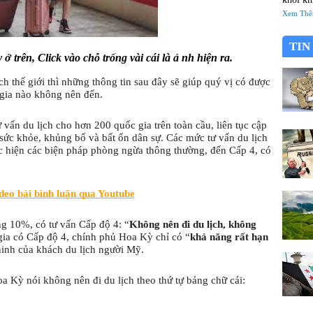
đã thà
Xem Th
mới chổ
tông?
TIN
 trên, Click vào chỗ trống vài cái là ả nh hiện ra.
h thế giới thì những thông tin sau đây sẽ giúp quý vị có được 
 gia nào không nên đến.
ấn du lịch cho hơn 200 quốc gia trên toàn cầu, liên tục cập 
 sức khỏe, khủng bố và bất ổn dân sự. Các mức tư vấn du lịch 
c hiện các biện pháp phòng ngừa thông thường, đến Cấp 4, có 
eo bài bình luận qua Youtube
g 10%, có tư vấn Cấp độ 4: “
Không nên đi du lịch, không 
gia có Cấp độ 4, chính phủ Hoa Kỳ chỉ có “
khả năng rất hạn 
ninh của khách du lịch người Mỹ.
 Kỳ nói không nên đi du lịch theo thứ tự bảng chữ cái: