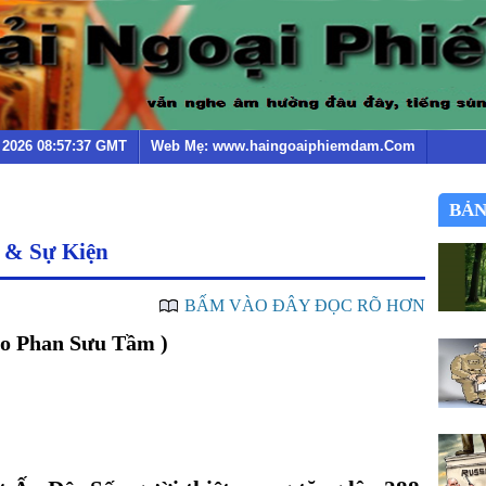
g 2026 08:57:37 GMT
Web Mẹ: www.haingoaiphiemdam.Com
BẢN
 & Sự Kiện
BẤM VÀO ĐÂY ĐỌC RÕ HƠN
ão Phan Sưu Tầm )