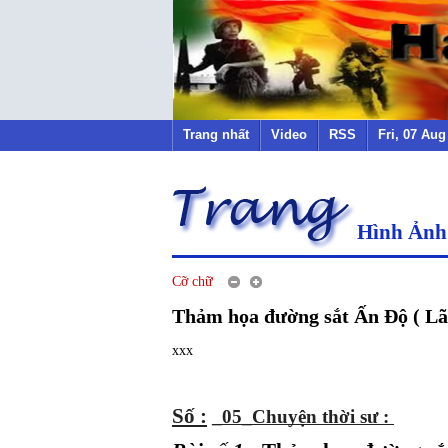
Trang nhất
Video
RSS
Fri, 07 Au
Hình Ảnh
Cỡ chữ
Thảm họa đường sắt Ấn Độ ( L
xxx
Số :
_05_Chuyện thời sư : 