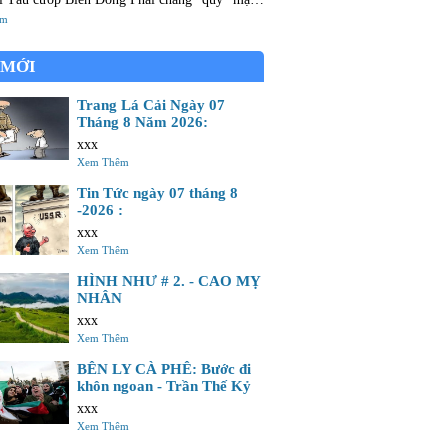
nh mông Con mắt nay đà có nhưng không Nên
êm
ng khu vào hải đảo Gia tài gấm vóc của tổ
 MỚI
Trang Lá Cải Ngày 07
Tháng 8 Năm 2026:
xxx
Xem Thêm
Tin Tức ngày 07 tháng 8
-2026 :
xxx
Xem Thêm
HÌNH NHƯ # 2. - CAO MỴ
NHÂN
xxx
Xem Thêm
BÊN LY CÀ PHÊ: Bước đi
khôn ngoan - Trần Thế Kỷ
xxx
Xem Thêm