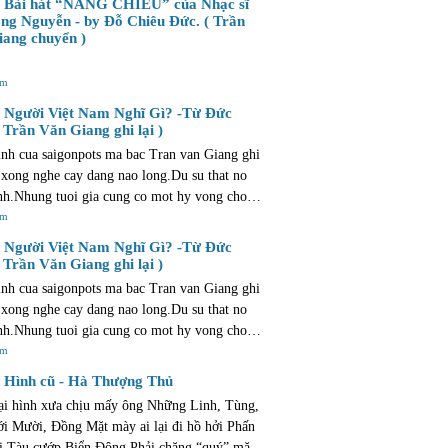
Bài hát “NẮNG CHIỀU” của Nhạc sĩ
u cong !
ng Nguyễn - by Đỗ Chiêu Đức. ( Trần
ang chuyển )
êm
Người Việt Nam Nghĩ Gì? -Từ Đức
 Trần Văn Giang ghi lại )
nh cua saigonpots ma bac Tran van Giang ghi
 xong nghe cay dang nao long.Du su that no
nh.Nhung tuoi gia cung co mot hy vong cho
ong manh va mo ao. hy vong con hon la that
êm
Người Việt Nam Nghĩ Gì? -Từ Đức
 Trần Văn Giang ghi lại )
nh cua saigonpots ma bac Tran van Giang ghi
 xong nghe cay dang nao long.Du su that no
nh.Nhung tuoi gia cung co mot hy vong cho
ong manh va mo ao. hy vong con hon la that
êm
Hình cũ - Hà Thượng Thủ
ại hình xưa chịu mấy ông Những Linh, Tùng,
i Mười, Đồng Mặt mày ai lại đi hồ hởi Phấn
 cướp Biển Đông Phải chăng “quý” mặt