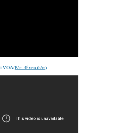
ài VOA
(
Bấm để xem thêm
)