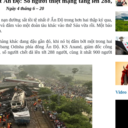
 Ấn Độ: Số người thiệt mạng tăng lên 288, 
       Ngày 4 tháng 6 – 20
i nạn đường sắt tồi tệ nhất ở Ấn Độ trong hơn hai thập kỷ qua, 
 và đâm vào một đoàn tàu khác vào thứ Sáu vừa rồi. Một báo 
u.
hàng khác đang đậu gần đó, khi nó bị đâm bởi một trong hai 
c bang Odisha phía đông Ấn Độ. KS Anand, giám đốc công 
ố người chết đã lên tới 288 người, cùng ít nhất 900 người 
Vide