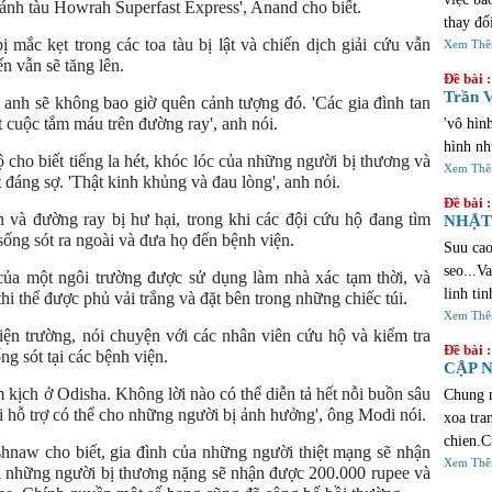
 bánh tàu Howrah Superfast Express', Anand cho biết.
thay đổ
 mắc kẹt trong các toa tàu bị lật và chiến dịch giải cứu vẫn 
chúng v
Xem Th
ến vẫn sẽ tăng lên.
lịch sử
Đề bài :
cảm xúc
Trần V
anh sẽ không bao giờ quên cảnh tượng đó. 'Các gia đình tan 
qua khi
t cuộc tắm máu trên đường ray', anh nói.
'vô hìn
đầy sự 
hình nh
ho biết tiếng la hét, khóc lóc của những người bị thương và 
đúng đố
Xem Th
 đáng sợ. 'Thật kinh khủng và đau lòng', anh nói.
https:/
Đề bài :
investm
h và đường ray bị hư hại, trong khi các đội cứu hộ đang tìm 
NHẬT 
tiện lợ
sống sót ra ngoài và đưa họ đến bệnh viện.
Suu cao
seo...V
ủa một ngôi trường được sử dụng làm nhà xác tạm thời, và 
linh ti
hi thể được phủ vải trắng và đặt bên trong những chiếc túi.
sua lua
Xem Th
n trường, nói chuyện với các nhân viên cứu hộ và kiểm tra 
thi vo 
Đề bài :
g sót tại các bệnh viện.
hoan nh
CẬP N
loi ,ng
m kịch ở Odisha. Không lời nào có thể diễn tả hết nỗi buồn sâu 
Chung n
phai la
i hỗ trợ có thể cho những người bị ảnh hưởng', ông Modi nói.
xoa tra
cu...Ne
chien.C
aw cho biết, gia đình của những người thiệt mạng sẽ nhận 
tu cac 
Xem Th
i những người bị thương nặng sẽ nhận được 200.000 rupee và 
chief p