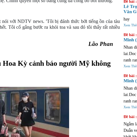
hẹ. Chính quyền một số bang cũng đã công bố bồi thường.
Đề bài :
trinh ta
Lê Trọ
Văn Gi
hay
 nói với NDTV news. 'Tôi bị đánh thức bởi tiếng ồn của tàu 
Xem Th
hết. Tôi cố gắng bước ra khỏi toa và sau đó tôi thấy rất nhiều 
Đề bài :
Minh (
                                                             Lão Phan 
Nhan di
lai.Doc
ranh ra
ủ Hoa Kỳ cảnh báo người Mỹ không 
du la m
Xem Th
vong ?
Đề bài :
Minh (
Nhan di
lai.Doc
ranh ra
du la m
Xem Th
vong ?
Đề bài :
Ngắm l
Duẫn vớ
khởi khi Tàu