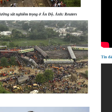
 đường sắt nghiêm trọng ở Ấn Độ. Ảnh: Reuters
Tin đ