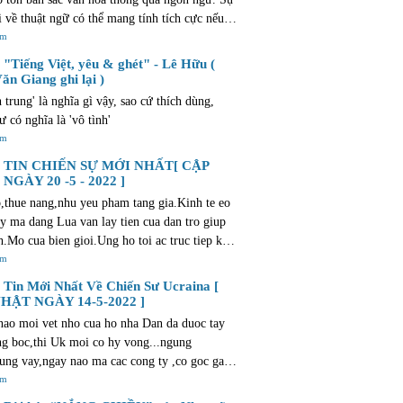
i về thuật ngữ có thể mang tính tích cực nếu
ẫn giữ được mối liên hệ với truyền thống và
êm
 địa phương. Văn bản này cũng gợi lên những
"Tiếng Việt, yêu & ghét" - Lê Hữu (
 và suy nghĩ tương tự như những gì bạn trải
ăn Giang ghi lại )
 mua bất động sản. Quá trình này cũng tràn
h trung' là nghĩa gì vậy, sao cứ thích dùng,
phấn khích và niềm vui. Điều này đặc biệt
ư có nghĩa là 'vô tình'
i với các dự án mới của Al Sharq Investment
êm
/dubai-new-developments.com/al-sharq-
TIN CHIẾN SỰ MỚI NHẤT[ CẬP
ent, cung cấp các lựa chọn nhà ở hiện đại và
NGÀY 20 -5 - 2022 ]
i để giúp bạn tìm được ngôi nhà lý tưởng.
,thue nang,nhu yeu pham tang gia.Kinh te eo
ay ma dang Lua van lay tien cua dan tro giup
nh.Mo cua bien gioi.Ung ho toi ac truc tiep khi
t cho phep trom cuop o muc do <1.000 dollars
êm
toi....Neu vao thoi diem Trump,bon Lua da ho
Tin Mới Nhất Về Chiến Sư Ucraina [
u the nao ??? Nhung nguoi bau ban vi chut tu
HẬT NGÀY 14-5-2022 ]
hi gi ve dat nuoc ??? Phai chang day khong
ao moi vet nho cua ho nha Dan da duoc tay
 dat nuoc minh ??? bat qua,lai tro ve que huong
ng boc,thi Uk moi co hy vong...ngung
u vay,ban la thang cho chet ! mien ban !
ung vay,ngay nao ma cac cong ty ,co goc gac
dang bac nu luu-anh hao cua khoi tu do va ong
êm
olice va dang Lua thi moi giai xong phuong