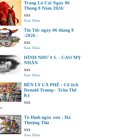
Trang Lá Cải Ngày 06
Tháng 8 Năm 2026:
xxx
Xem Thêm
Tin Tức ngày 06 tháng 8
-2026 :
xxx
Xem Thêm
HÌNH NHƯ # 1. - CAO MỴ
NHÂN
xxx
Xem Thêm
BÊN LY CÀ PHÊ : Cổ tích
Donald Trump - Trần Thế
Kỷ
xxx
êm
Tô Định ngày xưa - Hà
Thượng Thủ
xxx
Xem Thêm