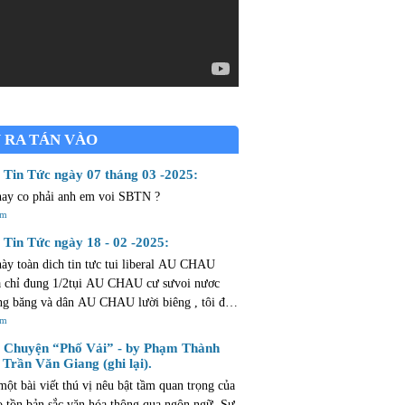
 RA TÁN VÀO
Tin Tức ngày 07 tháng 03 -2025:
nay co phải anh em voi SBTN ?
êm
Tin Tức ngày 18 - 02 -2025:
này toàn dich tin tưc tui liberal AU CHAU
chỉ đung 1/2tụi AU CHAU cư sưvoi nươc
g băng và dân AU CHAU lười biêng , tôi đả
 CHAU mừoi ngày ròi thừ bay chăng cò
êm
m mở ...dân AU CHAU lười như hủi .
Chuyện “Phố Vải” - by Phạm Thành
 Trần Văn Giang (ghi lại).
một bài viết thú vị nêu bật tầm quan trọng của
o tồn bản sắc văn hóa thông qua ngôn ngữ. Sự