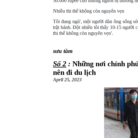
50.000 rupee cho những người bị thương n
Nhiều thi thể không còn nguyên vẹn
Tôi đang ngủ', một người đàn ông sống sót
trật bánh. Đột nhiên tôi thấy 10-15 người c
thi thể không còn nguyên vẹn'.
                                                    
sưu tầm
Số 2
 : 
Những nơi chính ph
nên đi du lịch
April 25, 2023