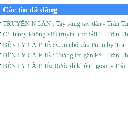
Các tin đã đăng
TRUYỆN NGẮN : Tay súng tay đàn - Trần T
O’Henry không viết truyện cao bồi ! - Trần T
BÊN LY CÀ PHÊ : Con chó của Putin by Trầ
BÊN LY CÀ PHÊ : Thắng lợi gần kề - Trần T
BÊN LY CÀ PHÊ: Bước đi khôn ngoan - Trần