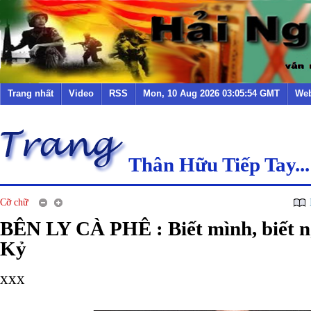
Trang nhất
Video
RSS
Mon, 10 Aug 2026 03:05:54 GMT
Web
Thân Hữu Tiếp Tay...
Cỡ chữ
BÊN LY CÀ PHÊ : Biết mình, biết n
Kỷ
xxx