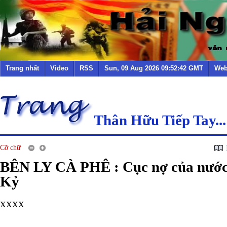
Trang nhất
Video
RSS
Sun, 09 Aug 2026 09:52:42 GMT
Web
Thân Hữu Tiếp Tay...
Cỡ chữ
BÊN LY CÀ PHÊ : Cục nợ của nước
Kỷ
xxxx