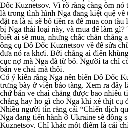
Đốc Kuznetsov. Vì rõ ràng càng ôm nó t
là trong tình hình Nga đang kiệt quệ về 
đặt ra là ai sẽ bỏ tiền ra để mua con tàu
bị Nga thải loại này, và mua để làm gì?
biết ai sẽ mua, nhưng chắc chắn chẳng 
ông cụ Đô Đốc Kuznetsov về để sửa chữ
đưa nó ra khơi. Bởi chẳng ai điên khùn
cục nợ mà Nga đã từ bỏ. Người ta chỉ có
bán ve chai mà thôi.
Có ý kiến rằng Nga nên biến Đô Đốc Ku
trưng bày ở viện bảo tàng. Xem ra đây l
chứ bán ve chai chẳng được bao nhiêu ti
chẳng hay ho gì cho Nga khi xẻ thịt cụ
Nhiều người tin rằng cái “Chiến dịch q
Nga đang tiến hành ở Ukraine sẽ đồng 
Kuznetsov. Chỉ khác một điểm là cái ch