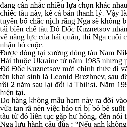
đang cân nhắc nhiều lựa chọn khác nhau
chiếc tàu này, kể cả bán thanh lý. Vậy l
tuyên bố chắc nịch rằng Nga sẽ không b
tái biên chế tàu Đô Đốc Kuznetsov nhằm
về năng lực của hải quân, thì Nga cuối 
nhận bỏ cuộc.
Được đóng tại xưởng đóng tàu Nam Nik
Hải thuộc Ukraine từ năm 1985 nhưng 
Đô Đốc Kuznetsov mới chính thức đi và
tên khai sinh là Leonid Brezhnev, sau đổ
rồi 2 năm sau lại đổi là Tbilisi. Năm 19
hiện tại.
Do hàng không mẫu hạm này ra đời vào
vừa tan rã nên việc bảo trì bị bỏ bê suố
tàu từ đó liên tục gặp hư hỏng, đến nỗi t
Nga lưu hành câu đùa : “Nếu anh không 