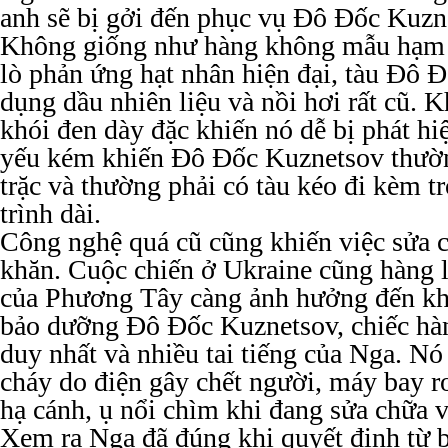
anh sẽ bị gởi đến phục vụ Đô Đốc Kuzn
Không giống như hàng không mẫu hạm 
lò phản ứng hạt nhân hiện đại, tàu Đô 
dụng dầu nhiên liệu và nồi hơi rất cũ. Kh
khói đen dày đặc khiến nó dễ bị phát hi
yếu kém khiến Đô Đốc Kuznetsov thườn
trặc và thường phải có tàu kéo đi kèm t
trình dài.
Công nghệ quá cũ cũng khiến việc sửa 
khăn. Cuộc chiến ở Ukraine cũng hàng 
của Phương Tây càng ảnh hưởng đến kh
bảo dưỡng Đô Đốc Kuznetsov, chiếc h
duy nhất và nhiều tai tiếng của Nga. Nó 
cháy do điện gây chết người, máy bay r
hạ cánh, ụ nổi chìm khi đang sửa chữa v
Xem ra Nga đã đúng khi quyết định từ 