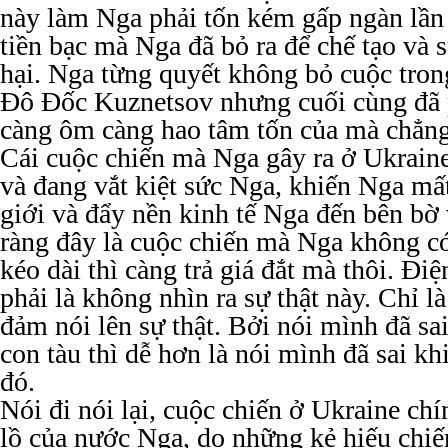
này làm Nga phải tốn kém gấp ngàn lần 
tiền bạc mà Nga đã bỏ ra để chế tạo và 
hại. Nga từng quyết không bỏ cuộc trong
Đô Đốc Kuznetsov nhưng cuối cùng đã 
càng ôm càng hao tâm tốn của mà chẳng
Cái cuộc chiến mà Nga gây ra ở Ukrain
và đang vắt kiệt sức Nga, khiến Nga mất
giới và đẩy nền kinh tế Nga đến bên bờ
ràng đây là cuộc chiến mà Nga không có
kéo dài thì càng trả giá đắt mà thôi. Đ
phải là không nhìn ra sự thật này. Chỉ l
đảm nói lên sự thật. Bởi nói mình đã sa
con tàu thì dễ hơn là nói mình đã sai kh
đó.
Nói đi nói lại, cuộc chiến ở Ukraine ch
lồ của nước Nga, do những kẻ hiếu chi