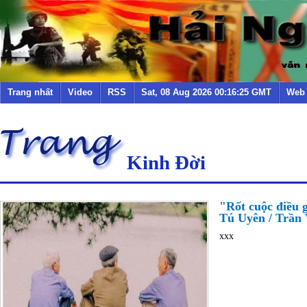
Trang nhất
Video
RSS
Sat, 08 Aug 2026 00:16:25 GMT
Web
Kinh Đời
"Rốt cuộc điều g
Tú Uyên / Trần V
xxx