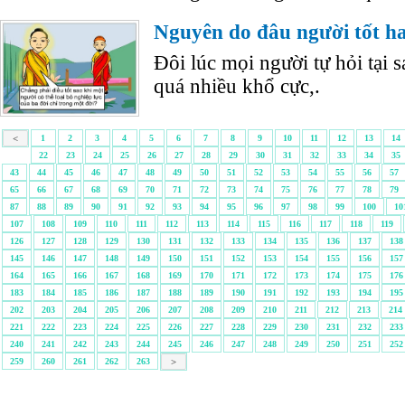
Nguyên do đâu người tốt ha
Đôi lúc mọi người tự hỏi tại s
quá nhiều khổ cực,.
<
1
2
3
4
5
6
7
8
9
10
11
12
13
14
22
23
24
25
26
27
28
29
30
31
32
33
34
35
43
44
45
46
47
48
49
50
51
52
53
54
55
56
57
65
66
67
68
69
70
71
72
73
74
75
76
77
78
79
87
88
89
90
91
92
93
94
95
96
97
98
99
100
10
107
108
109
110
111
112
113
114
115
116
117
118
119
126
127
128
129
130
131
132
133
134
135
136
137
138
145
146
147
148
149
150
151
152
153
154
155
156
157
164
165
166
167
168
169
170
171
172
173
174
175
176
183
184
185
186
187
188
189
190
191
192
193
194
195
202
203
204
205
206
207
208
209
210
211
212
213
214
221
222
223
224
225
226
227
228
229
230
231
232
233
240
241
242
243
244
245
246
247
248
249
250
251
252
259
260
261
262
263
>