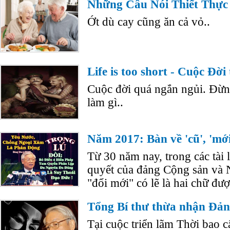
Những Câu Nói Thiết Thực
Ớt dù cay cũng ăn cả vỏ..
Life is too short - Cuộc Đời
Cuộc đời quá ngắn ngủi. Đừng
làm gì..
Năm 2017: Bàn về 'cũ', 'mới'
Từ 30 năm nay, trong các tài l
quyết của đảng Cộng sản và 
"đổi mới" có lẽ là hai chữ đượ
Tổng Bí thư thừa nhận Đảng
Tại cuộc triển lãm Thời bao c