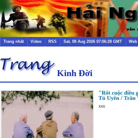
Trang nhất
Video
RSS
Sat, 08 Aug 2026 07:06:28 GMT
Web
Kinh Đời
"Rốt cuộc điều g
Tú Uyên / Trần V
xxx