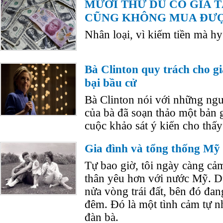
MƯỜI THỨ DÙ CÓ GIA T
CŨNG KHÔNG MUA ĐƯ
Nhân loại, vì kiếm tiền mà hy
Bà Clinton quy trách cho g
bại bầu cử
Bà Clinton nói với những ngư
của bà đã soạn thảo một bản
cuộc khảo sát ý kiến cho thấy 
Gia đình và tổng thống Mỹ
Tự bao giờ, tôi ngày càng cả
thân yêu hơn với nước Mỹ. Dù
nửa vòng trái đất, bên đó đan
đêm. Đó là một tình cảm tự n
đàn bà.