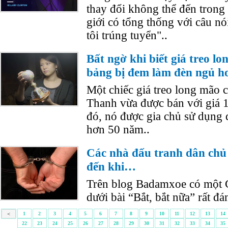
thay đổi không thể đến trong
giới có tổng thống với câu nói
tôi trúng tuyển"..
Bất ngờ khi biết giá treo lo
bảng bị đem làm đèn ngủ h
Một chiếc giá treo long mão 
Thanh vừa được bán với giá 
đó, nó được gia chủ sử dụng 
hơn 50 năm..
Các nhà đấu tranh dân chủ s
đến khi…
Trên blog Badamxoe có một C
dưới bài “Bắt, bắt nữa” rất đá
<
1
2
3
4
5
6
7
8
9
10
11
12
13
14
22
23
24
25
26
27
28
29
30
31
32
33
34
35