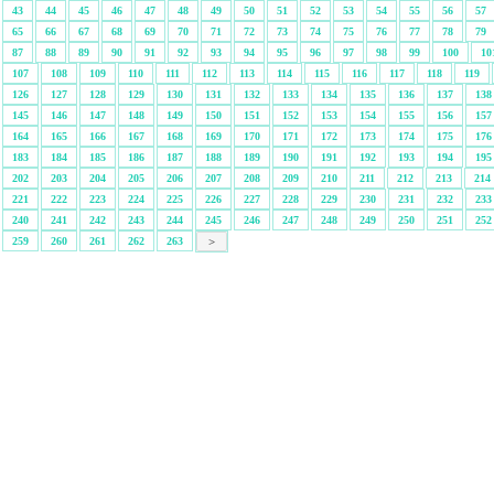
43
44
45
46
47
48
49
50
51
52
53
54
55
56
57
65
66
67
68
69
70
71
72
73
74
75
76
77
78
79
87
88
89
90
91
92
93
94
95
96
97
98
99
100
10
107
108
109
110
111
112
113
114
115
116
117
118
119
126
127
128
129
130
131
132
133
134
135
136
137
138
145
146
147
148
149
150
151
152
153
154
155
156
157
164
165
166
167
168
169
170
171
172
173
174
175
176
183
184
185
186
187
188
189
190
191
192
193
194
195
202
203
204
205
206
207
208
209
210
211
212
213
214
221
222
223
224
225
226
227
228
229
230
231
232
233
240
241
242
243
244
245
246
247
248
249
250
251
252
259
260
261
262
263
>