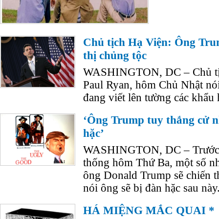
Chủ tịch Hạ Viện: Ông Tr
thị chủng tộc
WASHINGTON, DC – Chủ tịc
Paul Ryan, hôm Chủ Nhật nó
đang viết lên tường các khẩu h
‘Ông Trump tuy thắng cử nh
hặc’
WASHINGTON, DC – Trước n
thống hôm Thứ Ba, một số nhà 
ông Donald Trump sẽ chiến t
nói ông sẽ bị đàn hặc sau này.
HÁ MIỆNG MẮC QUAI *