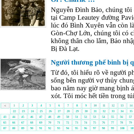
Nguyễn Đình Bảo, chúng tôi q
tại Camp Leautey đường Pav
lúc đó Bình Xuyên vẫn còn là
Gòn-Chợ Lớn, chúng tôi có c
không thân cho lắm, Bảo nhậ
Bị Đà Lạt.
Người thương phế binh bị q
Từ đó, tôi hiểu rõ về người ph
sống bên người vợ thủy chun
bao năm nay giờ mang bịnh ác
xót. Tôi móc hết tiền trong túi
<
1
2
3
4
5
6
7
8
9
10
11
12
13
14
22
23
24
25
26
27
28
29
30
31
32
33
34
35
43
44
45
46
47
48
49
50
51
52
53
54
55
56
57
65
66
67
68
69
70
71
72
73
74
75
76
77
78
79
87
88
89
90
91
92
93
94
95
96
97
98
99
100
10