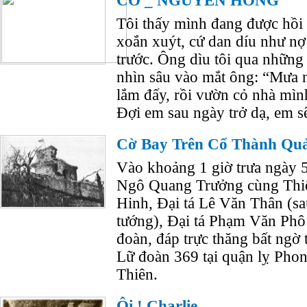
CỎ _ NGUYỄN HỒNG
Tôi thấy mình đang được hồi s
xoắn xuýt, cứ dan díu như n
trước. Ông dìu tôi qua những 
nhìn sâu vào mắt ông: “Mưa 
lắm đấy, rồi vườn cỏ nhà mìn
Đợi em sau ngày trở dạ, em s
Cờ Bay Trên Cổ Thành Quả
Vào khoảng 1 giờ trưa ngày 
Ngô Quang Trưởng cùng Thi
Hinh, Đại tá Lê Văn Thân (s
tướng), Đại tá Phạm Văn Ph
đoàn, đáp trực thăng bất ngờ
Lữ đoàn 369 tại quận lỵ Pho
Thiên.
Ôi ! Charlie …