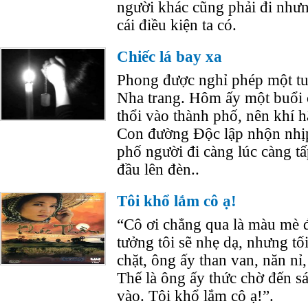
người khác cũng phải đi nhưn
cái điều kiện ta có.
Chiếc lá bay xa
Phong được nghỉ phép một t
Nha trang. Hôm ấy một buổi 
thổi vào thành phố, nên khí h
Con đường Độc lập nhộn nhịp
phố người đi càng lúc càng tấ
đầu lên đèn..
Tôi khổ lắm cô ạ!
“Cô ơi chẳng qua là màu mè đ
tưởng tôi sẽ nhẹ dạ, nhưng tố
chặt, ông ấy than van, năn nỉ
Thế là ông ấy thức chờ đến sá
vào. Tôi khổ lắm cô ạ!”.