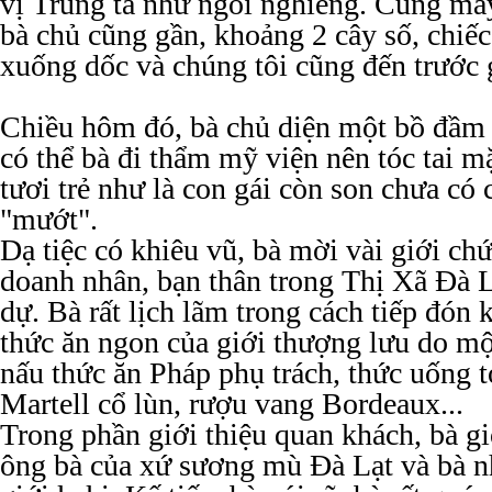
vị Trung tá như ngồi nghiêng. Cũng ma
bà chủ cũng gần, khoảng 2 cây số, chiếc
xuống dốc và chúng tôi cũng đến trước g
Chiều hôm đó, bà chủ diện một bồ đầm 
có thể bà đi thẩm mỹ viện nên tóc tai m
tươi trẻ như là con gái còn son chưa có c
"mướt".
Dạ tiệc có khiêu vũ, bà mời vài giới ch
doanh nhân, bạn thân trong Thị Xã Đà 
dự. Bà rất lịch lãm trong cách tiếp đón
thức ăn ngon của giới thượng lưu do m
nấu thức ăn Pháp phụ trách, thức uống 
Martell cổ lùn, rượu vang Bordeaux...
Trong phần giới thiệu quan khách, bà g
ông bà của xứ sương mù Đà Lạt và bà nh