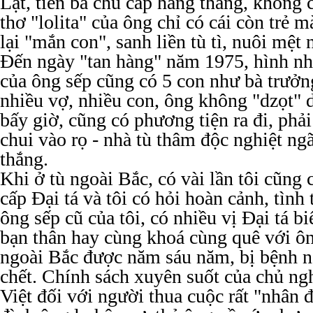
Lạt, tiền bà chu cấp hàng tháng, không
thơ "lolita" của ông chỉ có cái còn trẻ m
lại "mắn con", sanh liền tù tì, nuôi mệt 
Đến ngày "tan hàng" năm 1975, hình n
của ông sếp cũng có 5 con như bà trưở
nhiều vợ, nhiều con, ông không "dzọt" d
bấy giờ, cũng có phương tiện ra đi, phải
chui vào rọ - nhà tù thâm độc nghiệt ng
thắng.
Khi ở tù ngoài Bắc, có vài lần tôi cũng c
cấp Đại tá và tôi có hỏi hoàn cảnh, tình
ông sếp cũ của tôi, có nhiều vị Đại tá bi
bạn thân hay cùng khoá cùng quê với ô
ngoài Bắc được năm sáu năm, bị bệnh n
chết. Chính sách xuyên suốt của chủ ng
Việt đối với người thua cuộc rất "nhân đ