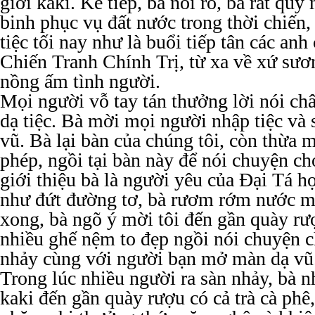
giới kaki. Kế tiếp, bà nói rõ, bà rất qu
binh phục vụ đất nước trong thời chiến,
tiệc tối nay như là buổi tiếp tân các anh
Chiến Tranh Chính Trị, từ xa về xứ sư
nồng ấm tình người.
Mọi người vỗ tay tán thưởng lời nói ch
dạ tiệc. Bà mời mọi người nhập tiệc và 
vũ. Bà lại bàn của chúng tôi, còn thừa m
phép, ngồi tại bàn này để nói chuyện ch
giới thiệu bà là người yêu của Đại Tá họ
như đứt đường tơ, bà rươm rớm nước mắ
xong, bà ngõ ý mời tôi đến gần quày rư
nhiều ghế nệm to đẹp ngồi nói chuyện ch
nhảy cùng với người bạn mở màn dạ vũ
Trong lúc nhiều người ra sàn nhảy, bà 
kaki đến gần quày rượu có cả trà cà phê,