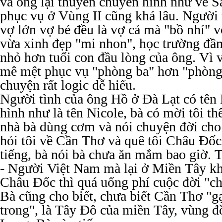
và ông lại thuyên chuyển hình như về S
phục vụ ở Vùng II cũng khá lâu. Người 
vợ lớn vợ bé đều là vợ cả mà "bồ nhí" 
vừa xinh đẹp "mi nhon", học trường đầm
nhỏ hơn tuổi con đầu lòng của ông. Vì 
mê mệt phục vụ "phòng ba" hơn "phòng 
chuyện rất logic dễ hiểu.
Người tình của ông Hồ ở Đà Lạt có tên 
hình như là tên Nicole, bà có mời tôi t
nhà bà dùng cơm và nói chuyện đời cho
hỏi tôi về Cần Thơ và quê tôi Châu Đố
tiếng, bà nói bà chưa ăn mắm bao giờ. 
- Người Việt Nam mà lại ở Miền Tây k
Châu Đốc thì quá uổng phí cuộc đời "ch
Bà cũng cho biết, chưa biết Cần Thơ "g
trong", là Tây Đô của miền Tây, vùng 