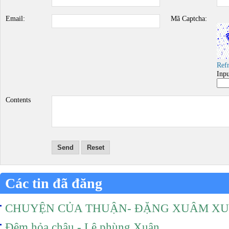
Email:
Mã Captcha:
Ref
Inp
Contents
Send
Reset
Các tin đã đăng
CHUYỆN CỦA THUẬN- ĐẶNG XUÂM X
Đêm hỏa châu - Lê phùng Xuân