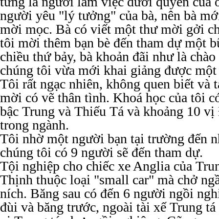
từng là người làm việc dưới quyền của 
người yêu "lý tưởng" của bà, nên bà mớ
mời mọc. Bà có viết một thư mời gởi ch
tôi mời thêm bạn bè đến tham dự một bữ
chiều thứ bảy, bà khoản đãi như là chà
chúng tôi vừa mới khai giảng được một 
Tôi rất ngạc nhiên, không quen biết và t
mời có vẽ thân tình. Khoá học của tôi c
bậc Trung và Thiếu Tá và khoảng 10 vị
trong ngành.
Tôi nhờ một người bạn tại trường đến n
chúng tôi có 9 người sẽ đến tham dự.
Tội nghiệp cho chiếc xe Anglia của Tru
Thịnh thuộc loại "small car" mà chở ngầ
ních. Băng sau có đến 6 người ngồi nghi
đùi và băng trước, ngoài tài xế Trung tá