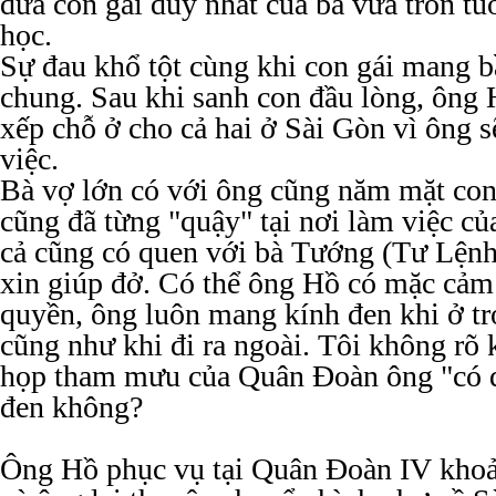
đứa con gái duy nhất của bà vừa tròn tu
học.
Sự đau khổ tột cùng khi con gái mang b
chung. Sau khi sanh con đầu lòng, ông 
xếp chỗ ở cho cả hai ở Sài Gòn vì ông s
việc.
Bà vợ lớn có với ông cũng năm mặt con
cũng đã từng "quậy" tại nơi làm việc củ
cả cũng có quen với bà Tướng (Tư Lệnh
xin giúp đở. Có thể ông Hồ có mặc cảm
quyền, ông luôn mang kính đen khi ở t
cũng như khi đi ra ngoài. Tôi không rõ 
họp tham mưu của Quân Đoàn ông "có 
đen không?
Ông Hồ phục vụ tại Quân Đoàn IV khoả