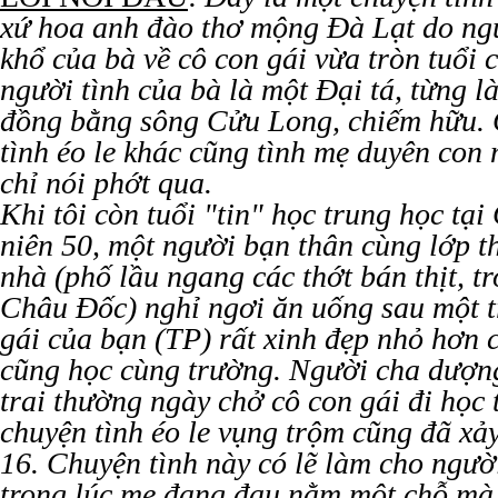
xứ hoa anh đào thơ mộng Đà Lạt do ngư
khổ của bà về cô con gái vừa tròn tuổi c
người tình của bà là một Đại tá, từng là
đồng bằng sông Cửu Long, chiếm hữu. 
tình éo le khác cũng tình mẹ duyên con m
chỉ nói phớt qua.
Khi tôi còn tuổi "tin" học trung học tạ
niên 50, một người bạn thân cùng lớp t
nhà (phố lầu ngang các thớt bán thịt, t
Châu Đốc) nghỉ ngơi ăn uống sau một 
gái của bạn (TP) rất xinh đẹp nhỏ hơn c
cũng học cùng trường. Người cha dượng
trai thường ngày chở cô con gái đi học 
chuyện tình éo le vụng trộm cũng đã xảy
16. Chuyện tình này có lẽ làm cho ngườ
trong lúc mẹ đang đau nằm một chỗ mà 