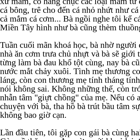
xứ mắm, có hàng chục các loại mắm từ c
cá bông, trê cho đến cá nhỏ nhứt như cá 
cả mắm cá cơm... Bà ngồi nghe tôi kể c
Miền Tây hình như bà cũng thèm thuồng
Tuần cuối mãn khoá học, bà nhờ người 
nhà ăn cơm trưa chủ nhựt và bà sẽ giới 
từng làm bà đau khổ tột cùng, nay bà c
nước mắt chảy xuôi. Tình mẹ thương co
láng, còn con thương mẹ tính tháng tín
nói không sai. Không những thế, còn trớ
nhẫn tâm "giựt chồng" của mẹ. Nếu có a
chuyện với bà, tha hồ bà trút bầu tâm sự
không bao giờ cạn.
Lần đầu tiên, tôi gặp con gái bà cùng ha