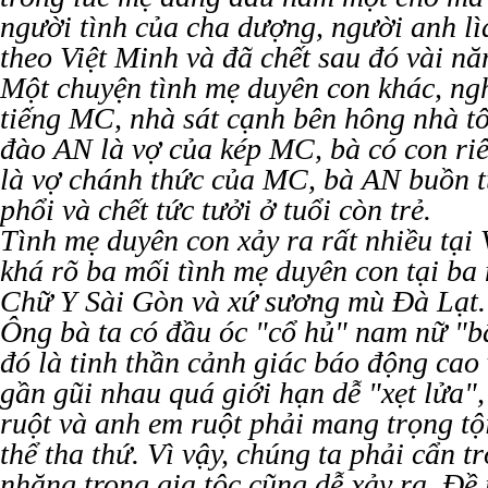
người tình của cha dượng, người anh lìa
theo Việt Minh và đã chết sau đó vài nă
Một chuyện tình mẹ duyên con khác, ngh
tiếng MC, nhà sát cạnh bên hông nhà t
đào AN là vợ của kép MC, bà có con ri
là vợ chánh thức của MC, bà AN buồn t
phổi và chết tức tưởi ở tuổi còn trẻ.
Tình mẹ duyên con xảy ra rất nhiều tại 
khá rõ ba mối tình mẹ duyên con tại b
Chữ Y Sài Gòn và xứ sương mù Đà Lạt.
Ông bà ta có đầu óc "cổ hủ" nam nữ "b
đó là tinh thần cảnh giác báo động cao
gần gũi nhau quá giới hạn dễ "xẹt lửa",
ruột và anh em ruột phải mang trọng tộ
thể tha thứ. Vì vậy, chúng ta phải cẩn tr
nhăng trong gia tộc cũng dễ xảy ra. Đề