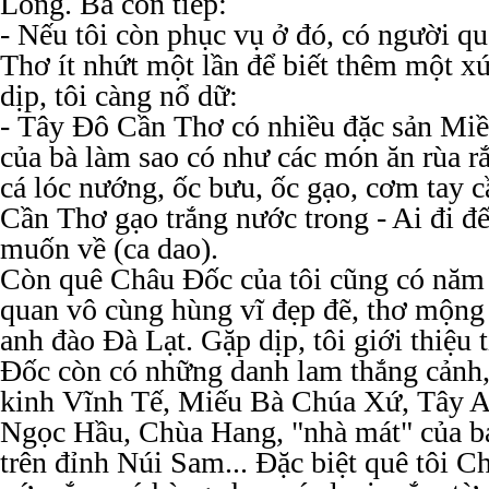
Long. Bà còn tiếp:
- Nếu tôi còn phục vụ ở đó, có người q
Thơ ít nhứt một lần để biết thêm một x
dịp, tôi càng nổ dữ:
- Tây Đô Cần Thơ có nhiều đặc sản Miề
của bà làm sao có như các món ăn rùa rắ
cá lóc nướng, ốc bưu, ốc gạo, cơm tay c
Cần Thơ gạo trắng nước trong - Ai đi đ
muốn về (ca dao).
Còn quê Châu Đốc của tôi cũng có năm 
quan vô cùng hùng vĩ đẹp đẽ, thơ mộng
anh đào Đà Lạt. Gặp dịp, tôi giới thiệu
Đốc còn có những danh lam thắng cảnh, 
kinh Vĩnh Tế, Miếu Bà Chúa Xứ, Tây A
Ngọc Hầu, Chùa Hang, "nhà mát" của b
trên đỉnh Núi Sam... Đặc biệt quê tôi C