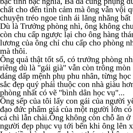
bạc tình bạc nghĩa, Bà đã cung phụng đủ
chất cho đến tình cảm mà ông vẫn vội q
chuyện tréo ngoe tình ái lăng nhăng bất 
Dù là Trưởng phòng nhì, ông không chu
còn chu cấp ngược lại cho ông hàng thán
lương của ông chỉ chu cấp cho phòng nh
mà thôi.
Ông quả thật tốt số, có trưởng phòng nh
riêng dù là "gái già" vẫn còn trông mòn
dáng dấp mệnh phụ phu nhân, từng học 
sắc đẹp quý phái thuộc con nhà giàu hơ
phòng nhất có vẽ "bình dân học vụ"...
Ông sếp của tôi lấy con gái của người yê
đạo đức phẩm giá của một người lớn có
cả chì lẫn chài.Ông không còn chỗ ăn ở
người đẹp phục vụ tới bến khi ông lên