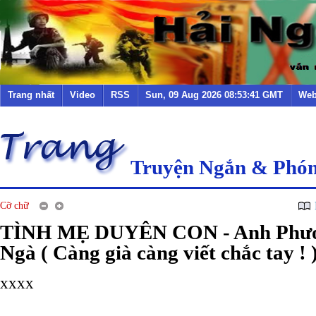
Trang nhất
Video
RSS
Sun, 09 Aug 2026 08:53:41 GMT
Web
Truyện Ngắn & Phó
Cỡ chữ
TÌNH MẸ DUYÊN CON - Anh Phươ
Ngà ( Càng già càng viết chắc tay ! 
xxxx