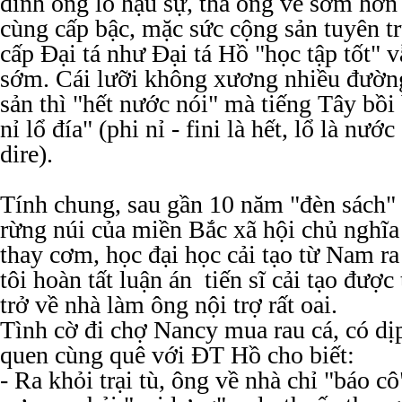
đình ông lo hậu sự, thả ông về sớm hơn
cùng cấp bậc, mặc sức cộng sản tuyên t
cấp Đại tá như Đại tá Hồ "học tập tốt" 
sớm. Cái lưỡi không xương nhiều đường
sản thì "hết nước nói" mà tiếng Tây bồi 
nỉ lổ đía" (phi nỉ - fini là hết, lổ là nước 
dire).
Tính chung, sau gần 10 năm "đèn sách" 
rừng núi của miền Bắc xã hội chủ nghĩa
thay cơm, học đại học cải tạo từ Nam r
tôi hoàn tất luận án tiến sĩ cải tạo được t
trở về nhà làm ông nội trợ rất oai.
Tình cờ đi chợ Nancy mua rau cá, có dịp
quen cùng quê với ĐT Hồ cho biết:
- Ra khỏi trại tù, ông về nhà chỉ "báo 