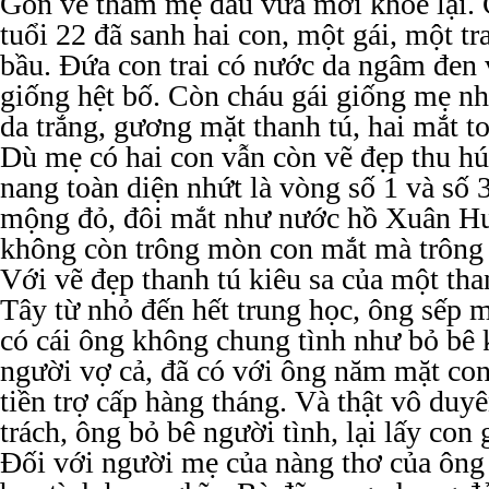
Gòn về thăm mẹ đau vừa mới khoẻ lại. 
tuổi 22 đã sanh hai con, một gái, một t
bầu. Đứa con trai có nước da ngâm đen
giống hệt bố. Còn cháu gái giống mẹ n
da trắng, gương mặt thanh tú, hai mắt to
Dù mẹ có hai con vẫn còn vẽ đẹp thu hú
nang toàn diện nhứt là vòng số 1 và số 
mộng đỏ, đôi mắt như nước hồ Xuân Hư
không còn trông mòn con mắt mà trông
Với vẽ đẹp thanh tú kiêu sa của một th
Tây từ nhỏ đến hết trung học, ông sếp m
có cái ông không chung tình như bỏ bê 
người vợ cả, đã có với ông năm mặt co
tiền trợ cấp hàng tháng. Và thật vô duy
trách, ông bỏ bê người tình, lại lấy con 
Đối với người mẹ của nàng thơ của ông