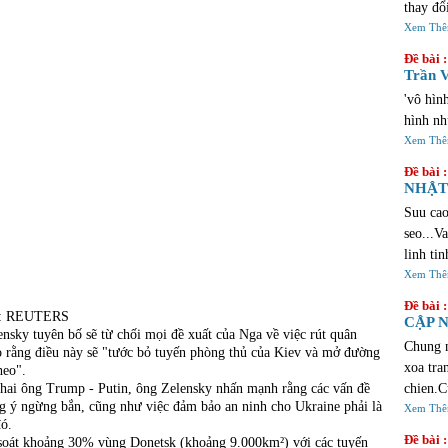
thay đổ
chúng v
Xem Th
lịch sử
Đề bài :
cảm xúc
Trần V
qua khi
'vô hìn
đầy sự 
hình nh
đúng đố
Xem Th
https:/
Đề bài :
investm
NHẬT 
tiện lợ
Suu cao
seo...V
linh ti
sua lua
Xem Th
thi vo 
Đề bài :
nh: REUTERS
hoan nh
CẬP N
sky tuyên bố sẽ từ chối mọi đề xuất của Nga về việc rút quân
loi ,ng
Chung n
 rằng điều này sẽ "tước bỏ tuyến phòng thủ của Kiev và mở đường
phai la
xoa tra
heo".
cu...Ne
 hai ông Trump - Putin, ông Zelensky nhấn mạnh rằng các vấn đề
chien.C
ng ý ngừng bắn, cũng như việc đảm bảo an ninh cho Ukraine phải là
tu cac 
Xem Th
đó.
chief p
Đề bài :
soát khoảng 30% vùng Donetsk (khoảng 9.000km²) với các tuyến