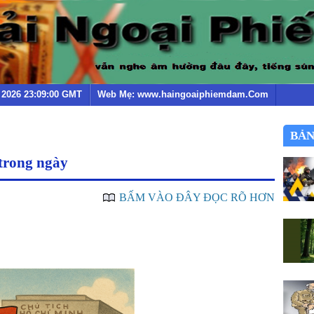
g 2026 23:09:00 GMT
Web Mẹ: www.haingoaiphiemdam.Com
BẢN
trong ngày
BẤM VÀO ĐÂY ĐỌC RÕ HƠN