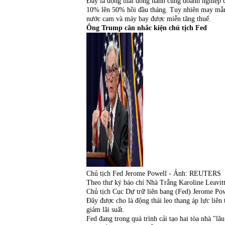
Đây là động thái đồng hành cùng doanh nghiệp cụ
10% lên 50% hồi đầu tháng. Tuy nhiên may mắn
nước cam và máy bay được miễn tăng thuế.
Ông Trump cân nhắc kiện chủ tịch Fed
Chủ tịch Fed Jerome Powell - Ảnh: REUTERS
Theo thư ký báo chí Nhà Trắng Karoline Leavi
Chủ tịch Cục Dự trữ liên bang (Fed) Jerome Powe
Đây được cho là động thái leo thang áp lực liên
giảm lãi suất.
Fed đang trong quá trình cải tạo hai tòa nhà "