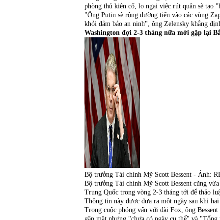
phòng thủ kiên cố, lo ngại việc rút quân sẽ tạo
"Ông Putin sẽ rộng đường tiến vào các vùng Zap
khỏi đảm bảo an ninh", ông Zelensky khẳng địn
Washington đợi 2-3 tháng nữa mới gặp lại B
Bộ trưởng Tài chính Mỹ Scott Bessent - Ảnh:
Bộ trưởng Tài chính Mỹ Scott Bessent cũng vừa 
Trung Quốc trong vòng 2-3 tháng tới để thảo lu
Thông tin này được đưa ra một ngày sau khi hai
Trong cuộc phỏng vấn với đài Fox, ông Bessen
gặp mặt nhưng "chưa có ngày cụ thể" và "Tổng 