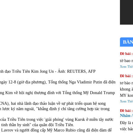
BÀN
Đề bài :
tờ bao 
Xem Th
lãnh đạo Triều Tiên Kim Jong Un - Ảnh: REUTERS, AFP
Đề bài :
 ngày 12-8 (giờ địa phương), Tổng thống Nga Vladimir Putin đã điện
tơ bào 
khong à 
o ông Kim về hội nghị thượng đỉnh với Tổng thống Mỹ Donald Trump
MY kon
đi choi AU
Xem Th
A), hai nhà lãnh đạo thảo luận về sự phát triển quan hệ song
cửa tiệ
n lược ký năm ngoái, "khẳng định ý chí tăng cường hợp tác trong
Đề bài :
Nhân /
 của Triều Tiên trong việc 'giải phóng' vùng Kursk ở miền tây nước
Đây là 
tinh thần hy sinh" của quân đội Triều Tiên.
việc bả
i Lavrov và người đồng cấp Mỹ Marco Rubio cũng đã điện đàm để