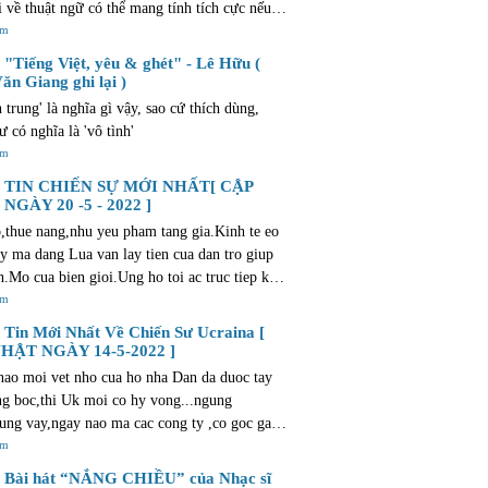
i về thuật ngữ có thể mang tính tích cực nếu
ẫn giữ được mối liên hệ với truyền thống và
êm
 địa phương. Văn bản này cũng gợi lên những
"Tiếng Việt, yêu & ghét" - Lê Hữu (
 và suy nghĩ tương tự như những gì bạn trải
ăn Giang ghi lại )
 mua bất động sản. Quá trình này cũng tràn
h trung' là nghĩa gì vậy, sao cứ thích dùng,
phấn khích và niềm vui. Điều này đặc biệt
ư có nghĩa là 'vô tình'
i với các dự án mới của Al Sharq Investment
êm
/dubai-new-developments.com/al-sharq-
TIN CHIẾN SỰ MỚI NHẤT[ CẬP
ent, cung cấp các lựa chọn nhà ở hiện đại và
NGÀY 20 -5 - 2022 ]
i để giúp bạn tìm được ngôi nhà lý tưởng.
,thue nang,nhu yeu pham tang gia.Kinh te eo
ay ma dang Lua van lay tien cua dan tro giup
nh.Mo cua bien gioi.Ung ho toi ac truc tiep khi
t cho phep trom cuop o muc do <1.000 dollars
êm
toi....Neu vao thoi diem Trump,bon Lua da ho
Tin Mới Nhất Về Chiến Sư Ucraina [
u the nao ??? Nhung nguoi bau ban vi chut tu
HẬT NGÀY 14-5-2022 ]
hi gi ve dat nuoc ??? Phai chang day khong
ao moi vet nho cua ho nha Dan da duoc tay
 dat nuoc minh ??? bat qua,lai tro ve que huong
ng boc,thi Uk moi co hy vong...ngung
u vay,ban la thang cho chet ! mien ban !
ung vay,ngay nao ma cac cong ty ,co goc gac
dang bac nu luu-anh hao cua khoi tu do va ong
êm
olice va dang Lua thi moi giai xong phuong
Bài hát “NẮNG CHIỀU” của Nhạc sĩ