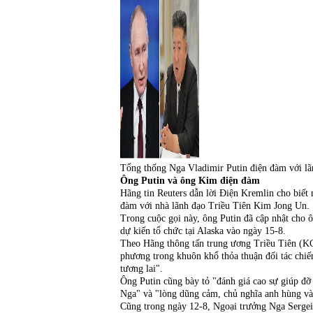
Tổng thống Nga Vladimir Putin điện đàm với 
Ông Putin và ông Kim điện đàm
Hãng tin Reuters dẫn lời Điện Kremlin cho biết
đàm với nhà lãnh đạo Triều Tiên Kim Jong Un.
Trong cuộc gọi này, ông Putin đã cập nhật ch
dự kiến tổ chức tại Alaska vào ngày 15-8.
Theo Hãng thông tấn trung ương Triều Tiên (KCN
phương trong khuôn khổ thỏa thuận đối tác chiế
tương lai".
Ông Putin cũng bày tỏ "đánh giá cao sự giúp đỡ
Nga" và "lòng dũng cảm, chủ nghĩa anh hùng và 
Cũng trong ngày 12-8, Ngoại trưởng Nga Serge