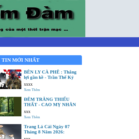
 TIN MỚI NHẤT
BÊN LY CÀ PHÊ : Thắng
lợi gần kề - Trần Thế Kỷ
xxxx
Xem Thêm
ĐÊM TRĂNG THIẾU
THẤT - CAO MỴ NHÂN
xxx
Xem Thêm
Trang Lá Cải Ngày 07
Tháng 8 Năm 2026:
xxx