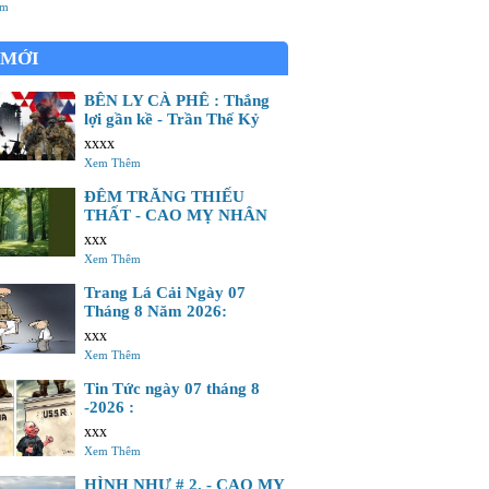
nh mông Con mắt nay đà có nhưng không Nên
êm
ng khu vào hải đảo Gia tài gấm vóc của tổ
 MỚI
BÊN LY CÀ PHÊ : Thắng
lợi gần kề - Trần Thế Kỷ
xxxx
Xem Thêm
ĐÊM TRĂNG THIẾU
THẤT - CAO MỴ NHÂN
xxx
Xem Thêm
Trang Lá Cải Ngày 07
Tháng 8 Năm 2026:
xxx
Xem Thêm
Tin Tức ngày 07 tháng 8
-2026 :
xxx
Xem Thêm
HÌNH NHƯ # 2. - CAO MỴ