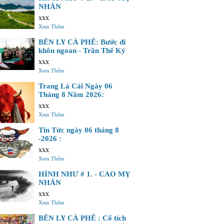
NHÂN
xxx
Xem Thêm
BÊN LY CÀ PHÊ: Bước đi
khôn ngoan - Trần Thế Kỷ
xxx
Xem Thêm
Trang Lá Cải Ngày 06
Tháng 8 Năm 2026:
xxx
Xem Thêm
Tin Tức ngày 06 tháng 8
-2026 :
xxx
Xem Thêm
HÌNH NHƯ # 1. - CAO MỴ
NHÂN
xxx
Xem Thêm
BÊN LY CÀ PHÊ : Cổ tích