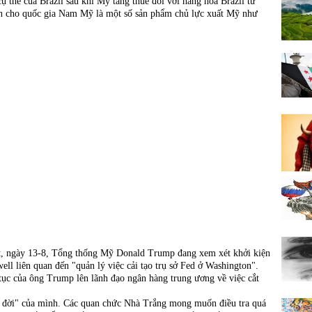
 thể của Brazil sau khi Mỹ tăng thuế đối với hàng hóa Brazil từ
 cho quốc gia Nam Mỹ là một số sản phẩm chủ lực xuất Mỹ như
tt, ngày 13-8, Tổng thống Mỹ Donald Trump đang xem xét khởi kiện
ll liên quan đến "quản lý việc cải tạo trụ sở Fed ở Washington".
 tục của ông Trump lên lãnh đạo ngân hàng trung ương về việc cắt
lâu đời" của mình. Các quan chức Nhà Trắng mong muốn điều tra quá