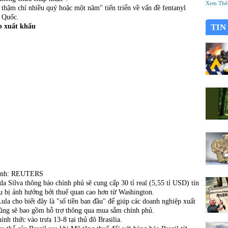
đã thà
Xem Th
hậm chí nhiều quý hoặc một năm" tiến triển về vấn đề fentanyl
mới chổ
g Quốc.
tông?
p xuất khẩu
TIN
- Ảnh: REUTERS
a Silva thông báo chính phủ sẽ cung cấp 30 tỉ real (5,55 tỉ USD) tín
ẩu bị ảnh hưởng bởi thuế quan cao hơn từ Washington.
Lula cho biết đây là "số tiền ban đầu" để giúp các doanh nghiệp xuất
cũng sẽ bao gồm hỗ trợ thông qua mua sắm chính phủ.
nh thức vào trưa 13-8 tại thủ đô Brasilia.