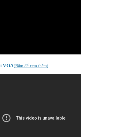
ài VOA
(
Bấm để xem thêm
)