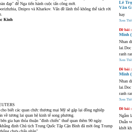
trinh ta
Lê Trọ
 "bàn đạp" để Nga tiến hành cuộc tấn công mới.
Văn Gi
orizhzhia, Dnipro và Kharkov. Vấn đề lãnh thổ không thể tách rời
h.
hay
ắc Kinh
Xem Th
Đề bài :
Minh (
Nhan di
lai.Doc
ranh ra
du la m
Xem Th
vong ?
Đề bài :
Minh (
Nhan di
lai.Doc
ranh ra
du la m
Xem Th
 REUTERS
vong ?
Đề bài :
cho biết các quan chức thương mại Mỹ sẽ gặp lại đồng nghiệp
ận về tương lai quan hệ kinh tế song phương.
Ngắm l
 bên gia hạn thỏa thuận "đình chiến" thuế quan thêm 90 ngày.
Duẫn vớ
t khẳng định Chủ tịch Trung Quốc Tập Cận Bình đã mời ông Trump
khởi khi Tàu
thống chưa chấp nhận".