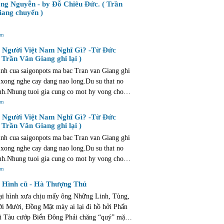
u cong !
ng Nguyễn - by Đỗ Chiêu Đức. ( Trần
ang chuyển )
êm
Người Việt Nam Nghĩ Gì? -Từ Đức
 Trần Văn Giang ghi lại )
nh cua saigonpots ma bac Tran van Giang ghi
 xong nghe cay dang nao long.Du su that no
nh.Nhung tuoi gia cung co mot hy vong cho
ong manh va mo ao. hy vong con hon la that
êm
Người Việt Nam Nghĩ Gì? -Từ Đức
 Trần Văn Giang ghi lại )
nh cua saigonpots ma bac Tran van Giang ghi
 xong nghe cay dang nao long.Du su that no
nh.Nhung tuoi gia cung co mot hy vong cho
ong manh va mo ao. hy vong con hon la that
êm
Hình cũ - Hà Thượng Thủ
ại hình xưa chịu mấy ông Những Linh, Tùng,
i Mười, Đồng Mặt mày ai lại đi hồ hởi Phấn
 cướp Biển Đông Phải chăng “quý” mặt