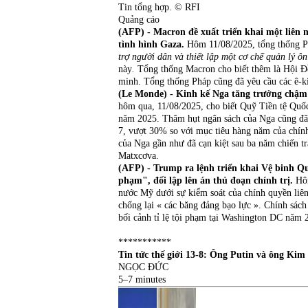
Tin tổng hợp.
© RFI
Quảng cáo
(AFP) - Macron đề xuất triển khai một liên 
tình hình Gaza.
Hôm 11/08/2025,
tổng thống
trợ người dân và thiết lập một cơ chế quản lý ô
này
.
Tổng thống Macron cho biết thêm là Hội Đồ
minh. Tổng thống Pháp cũng đã yêu cầu các ê-ki
(Le Monde) - Kinh kế Nga tăng trưởng chậm 
hôm qua, 11/08/2025, cho biết Quỹ Tiền tệ Quố
năm 2025. Thâm hụt ngân sách của Nga cũng đã t
7, vượt 30% so với mục tiêu hàng năm của chính
của Nga gần như đã cạn kiệt sau ba năm chiến t
Matxcơva.
(AFP) - Trump ra lệnh triển khai Vệ binh Qu
phạm", đối lập lên án thủ đoạn chính trị.
Hô
nước Mỹ dưới sự kiểm soát của chính quyền liên 
chống lại « các băng đảng bạo lực ». Chính sách 
bối cảnh tỉ lệ tội phạm tại Washington DC năm 
***********
Tin tức thế giới 13-8: Ông Putin và ông Kim
NGỌC ĐỨC
5–7 minutes