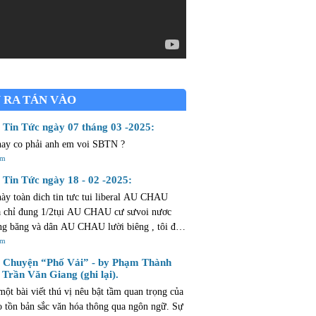
 RA TÁN VÀO
Tin Tức ngày 07 tháng 03 -2025:
nay co phải anh em voi SBTN ?
êm
Tin Tức ngày 18 - 02 -2025:
này toàn dich tin tưc tui liberal AU CHAU
chỉ đung 1/2tụi AU CHAU cư sưvoi nươc
g băng và dân AU CHAU lười biêng , tôi đả
 CHAU mừoi ngày ròi thừ bay chăng cò
êm
m mở ...dân AU CHAU lười như hủi .
Chuyện “Phố Vải” - by Phạm Thành
 Trần Văn Giang (ghi lại).
một bài viết thú vị nêu bật tầm quan trọng của
o tồn bản sắc văn hóa thông qua ngôn ngữ. Sự