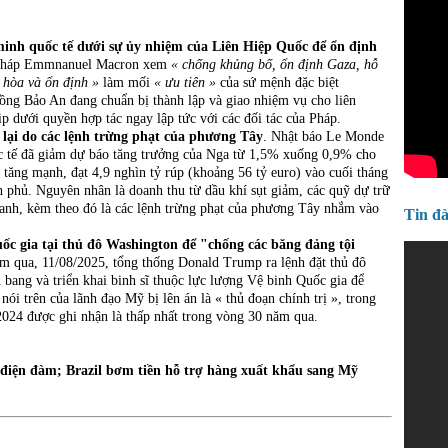
minh quốc tế dưới sự ủy nhiệm của Liên H
iệp Quốc để ổn định
 Pháp Emmnanuel Macron xem
« chống khủng bố, ổn định Gaza, hỗ
n hòa và ổn định »
làm mối
« ưu tiên »
của sứ mệnh đặc biệt
ng Bảo An đang chuẩn bị thành lập và giao nhiệm vụ cho liên
p dưới quyền hợp tác ngay lập tức với các đối tác của Pháp.
lại do các lệnh trừng phạt của phương Tây
. Nhật báo Le Monde
c tế đã giảm dự báo tăng trưởng của Nga từ 1,5% xuống 0,9% cho
ăng mạnh, đạt 4,9 nghìn tỷ rúp (khoảng 56 tỷ euro) vào cuối tháng
 phủ. Nguyên nhân là doanh thu từ dầu khí sụt giảm, các quỹ dự trữ
ranh, kèm theo đó là các lệnh trừng phạt của phương Tây nhắm vào
Tin đ
ốc gia tại thủ đô Washington để "chống các băng đảng tội
m qua, 11/08/2025, tổng thống Donald Trump ra lệnh đặt thủ đô
bang và triển khai binh sĩ thuộc lực lượng Vệ binh Quốc gia để
nói trên của lãnh đạo Mỹ bị lên án là « thủ đoạn chính trị », trong
2024 được ghi nhận là thấp nhất trong vòng 30 năm qua.
 điện đàm; Brazil bơm tiền hỗ trợ hàng xuất khẩu sang Mỹ