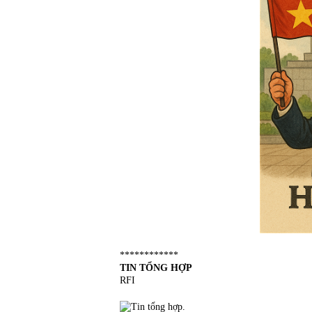
************
TIN TỔNG HỢP
RFI