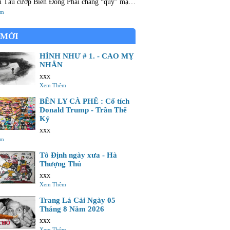
 cướp Biển Đông Phải chăng “quý” mặt
nh mông Con mắt nay đà có nhưng không Nên
êm
ng khu vào hải đảo Gia tài gấm vóc của tổ
 MỚI
HÌNH NHƯ # 1. - CAO MỴ
NHÂN
xxx
Xem Thêm
BÊN LY CÀ PHÊ : Cổ tích
Donald Trump - Trần Thế
Kỷ
xxx
êm
Tô Định ngày xưa - Hà
Thượng Thủ
xxx
Xem Thêm
Trang Lá Cải Ngày 05
Tháng 8 Năm 2026
xxx
Xem Thêm