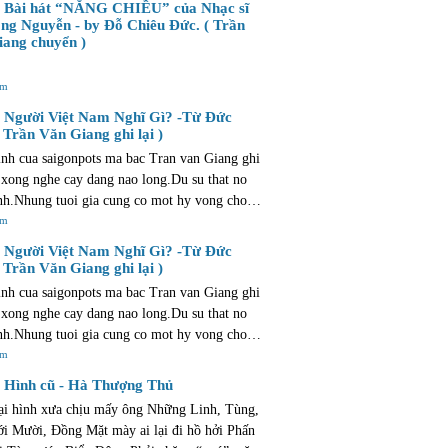
Bài hát “NẮNG CHIỀU” của Nhạc sĩ
u cong !
ng Nguyễn - by Đỗ Chiêu Đức. ( Trần
ang chuyển )
êm
Người Việt Nam Nghĩ Gì? -Từ Đức
 Trần Văn Giang ghi lại )
nh cua saigonpots ma bac Tran van Giang ghi
 xong nghe cay dang nao long.Du su that no
nh.Nhung tuoi gia cung co mot hy vong cho
ong manh va mo ao. hy vong con hon la that
êm
Người Việt Nam Nghĩ Gì? -Từ Đức
 Trần Văn Giang ghi lại )
nh cua saigonpots ma bac Tran van Giang ghi
 xong nghe cay dang nao long.Du su that no
nh.Nhung tuoi gia cung co mot hy vong cho
ong manh va mo ao. hy vong con hon la that
êm
Hình cũ - Hà Thượng Thủ
ại hình xưa chịu mấy ông Những Linh, Tùng,
i Mười, Đồng Mặt mày ai lại đi hồ hởi Phấn