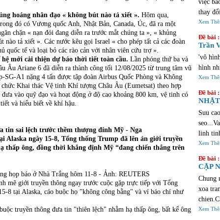
việc bả
thay đổ
ủng hoảng nhân đạo « không bút nào tả xiết ».
Hôm qua,
chúng v
Xem Th
trong đó có Vương quốc Anh, Nhật Bản, Canada, Úc, đã ra một
găn chặn « nạn đói đang diễn ra trước mắt chúng ta », « khủng
lịch sử
Đề bài :
nào tả xiết ». Các nước kêu gọi Israel « cho phép tất cả các đoàn
cảm xúc
Trần V
ủ quốc tế và loại bỏ các rào cản với nhân viên cứu trợ ».
qua khi
'vô hìn
hệ mới cải thiện dự báo thời tiết toàn cầu.
Lần phóng thứ ba và
đầy sự 
hình nh
âu Âu Ariane 6 đã diễn ra thành công tối 12/08/2025 từ trung tâm vũ
đúng đố
Op-SG-A1 nặng 4 tấn được tập đoàn Airbus Quốc Phòng và Không
Xem Th
https:/
ổ chức Khai thác Vệ tinh Khí tượng Châu Âu (Eumetsat) theo hợp
Đề bài :
đưa vào quỹ đạo và hoạt động ở độ cao khoảng 800 km, vệ tinh có
investm
NHẬT 
tiết và hiểu biết về khí hậu.
tiện lợ
Suu cao
seo...V
 tin sai lệch trước thềm thượng đỉnh Mỹ - Nga
linh ti
i Alaska ngày 15-8, Tổng thống Trump đã lên án giới truyền
sua lua
Xem Th
hạ thấp ông, đồng thời khẳng định Mỹ “đang chiến thắng trên
thi vo 
Đề bài :
hoan nh
CẬP N
Phòng họp báo ở Nhà Trắng hôm 11-8 - Ảnh: REUTERS
loi ,ng
Chung n
 mẽ giới truyền thông ngay trước cuộc gặp trực tiếp với Tổng
phai la
xoa tra
15-8 tại Alaska, cáo buộc họ "không công bằng" và ví báo chí như
cu...Ne
chien.C
uộc truyền thông đưa tin "thiên lệch" nhằm hạ thấp ông, bất kể ông
tu cac 
Xem Th
chief p