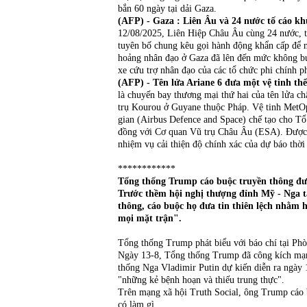
bắn 60 ngày tại dải Gaza.
(AFP) - Gaza : Liên Âu và 24 nước tố cáo kh
12/08/2025, Liên Hiệp Châu Âu cùng 24 nước, 
tuyên bố chung kêu gọi hành động khẩn cấp để n
hoảng nhân đạo ở Gaza đã lên đến mức không bút 
xe cứu trợ nhân đạo của các tổ chức phi chính ph
(AFP) - Tên lửa Ariane 6 đưa một vệ tinh thế 
là chuyến bay thương mại thứ hai của tên lửa ch
trụ Kourou ở Guyane thuộc Pháp. Vệ tinh Met
gian (Airbus Defence and Space) chế tạo cho T
đồng với Cơ quan Vũ trụ Châu Âu (ESA). Được 
nhiệm vụ cải thiện độ chính xác của dự báo thời 
************
Tổng thống Trump cáo buộc truyền thông đưa
Trước thềm hội nghị thượng đỉnh Mỹ - Nga tạ
thông, cáo buộc họ đưa tin thiên lệch nhằm 
mọi mặt trận".
Tổng thống Trump phát biểu với báo chí tại 
Ngày 13-8, Tổng thống Trump đã công kích mạnh
thống Nga Vladimir Putin dự kiến diễn ra ngày 
"những kẻ bệnh hoạn và thiếu trung thực".
Trên mạng xã hội Truth Social, ông Trump cáo b
có làm gì.