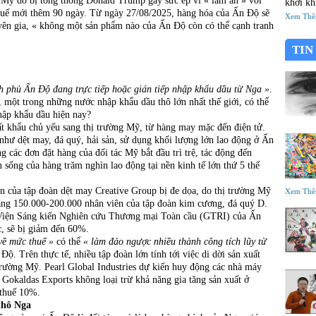
 Mỹ do bị tổng thống Donald Trump gây sức ép vì « làm ăn » với
khởi khi Tàu
huế mới thêm 90 ngày. Từ ngày 27/08/2025, hàng hóa của Ấn Độ sẽ
đã thà
Xem Th
ên gia, « không một sản phẩm nào của Ấn Độ còn có thể cạnh tranh
mới chổ
tông?
TIN
h phủ Ấn Độ đang trực tiếp hoặc gián tiếp nhập khẩu dầu từ Nga »
.
 một trong những nước nhập khẩu dầu thô lớn nhất thế giới, có thể
hập khẩu dầu hiện nay?
ất khẩu chủ yếu sang thị trường Mỹ, từ hàng may mặc đến điện tử.
hư dệt may, đá quý, hải sản, sử dụng khối lượng lớn lao động ở Ấn
các đơn đặt hàng của đối tác Mỹ bắt đầu trì trệ, tác động đến
n sống của hàng trăm nghìn lao động tại nền kinh tế lớn thứ 5 thế
ên của tập đoàn dệt may Creative Group bị đe dọa, do thị trường Mỹ
Xem Th
ng 150.000-200.000 nhân viên của tập đoàn kim cương, đá quý D.
Viện Sáng kiến Nghiên cứu Thương mại Toàn cầu (GTRI) của Ấn
, sẽ bị giảm đến 60%.
về mức thuế »
có thể
« làm đảo ngược nhiều thành công tích lũy từ
ộ. Trên thực tế, nhiều tập đoàn lớn tính tới việc di dời sản xuất
 trường Mỹ. Pearl Global Industries dự kiến huy động các nhà máy
 Gokaldas Exports không loại trừ khả năng gia tăng sản xuất ở
 thuế 10%.
thô Nga