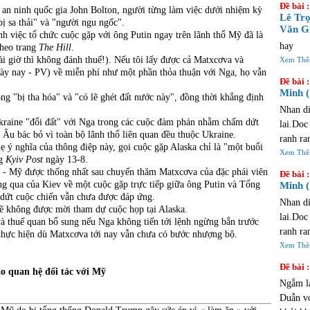
Đề bài :
n an ninh quốc gia John Bolton, người từng làm việc dưới nhiệm kỳ
trinh ta
Lê Trọ
bị sa thải" và "người ngu ngốc".
Văn Gi
h việc tổ chức cuộc gặp với ông Putin ngay trên lãnh thổ Mỹ đã là
hay
theo trang
The Hill
.
i giờ thì không đánh thuế!). Nếu tôi lấy được cả Matxcơva và
Xem Th
gày nay - PV) về miễn phí như một phần thỏa thuận với Nga, họ vẫn
Đề bài :
Minh (
ng "bị tha hóa" và "có lẽ ghét đất nước này", đồng thời khẳng định
Nhan di
raine "đổi đất" với Nga trong các cuộc đàm phán nhằm chấm dứt
lai.Doc
 Âu bác bỏ vì toàn bộ lãnh thổ liên quan đều thuộc Ukraine.
ranh ra
ý nghĩa của thông điệp này, gọi cuộc gặp Alaska chỉ là "một buổi
du la m
Xem Th
ng
Kyiv Post
ngày 13-8.
vong ?
a - Mỹ được thống nhất sau chuyến thăm Matxcơva của đặc phái viên
Đề bài :
áng qua của Kiev về một cuộc gặp trực tiếp giữa ông Putin và Tổng
Minh (
ứt cuộc chiến vẫn chưa được đáp ứng.
Nhan di
sẽ không được mời tham dự cuộc họp tại Alaska.
lai.Doc
à thuế quan bổ sung nếu Nga không tiến tới lệnh ngừng bắn trước
ranh ra
hực hiện dù Matxcơva tới nay vẫn chưa có bước nhượng bộ.
du la m
Xem Th
vong ?
Đề bài :
o quan hệ đối tác với Mỹ
Ngắm l
Duẫn vớ