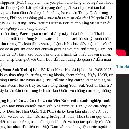
hilippines (PCG) tiếp viện nhu yếu phẩm cho hàng chục ngư dân hoạt
ân Trung Quốc bất ngờ cắt ngang đường đi, va chạm với tàu hải
vụ va chạm đầu tiên được biết đến giữa các tàu Trung Quốc trong
rang Philippines đáng giá «
mục tiêu thực sự của tàu Hải quân PLA
ày 12/08, trang Indo-Pacific Defense Forum cho rằng vụ tai nạn ở
yên nghiệp của Trung Quốc."
 thủ tướng Paetongtarn cuối tháng này
. Tòa Bảo Hiến Thái Lan
 phế truất thủ tướng Shinawatra liên quan cách bà xử lý tranh chấp
ựu thủ tướng Thaksin Shinawatra, nhậm chức chưa đầy một năm và đã
 một đoạn ghi âm cuộc nói chuyện giữa bà với cựu thủ tướng Cam Bốt
ủ đã đệ đơn kiện, cáo buộc Paetongtarn hành xử thiếu chuyên nghiệp
tranh chấp biên giới với Cam Bốt, dẫn đến đụng độ quân sự đẫm máu
kỷ.
Tin đ
 Yoon Suk Yeol bị bắt.
Bà Kim Keon Hee đã bị bắt tối 12/08/2025
 đó có thao túng thị trường chứng khoán, tham nhũng. Ngày 13/08, tư
đảng Quyền lực Nhân dân (PPP) để tìm bằng chứng về thao túng bầu
im Keon Hee bị truy tố. Cựu tổng thống Yoon Suk Yeol bị khai trừ
ây là lần đầu tiên trong lịch sử Hàn Quốc, vợ chồng cựu tổng thống
ượng hạt nhân « đầu tiên » của Việt Nam với doanh nghiệp nước
 cho biết nhân chuyến thăm cấp Nhà nước tại Hàn Quốc của tổng bí
 ty Điện lực Hàn Quốc (KEPCO) đã ký biên bản ghi nhớ với Tập
8, về đào tạo nhân lực năng lượng hạt nhân. Thỏa thuận quy định
iết kế các chương trình đào tạo nhân lực và hợp tác quản lý các đào
ượng hạt nhân đầu tiên của Việt Nam với doanh nghiệp nước ngoài.