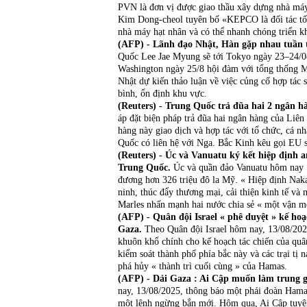
PVN là đơn vị được giao thầu xây dựng nhà má
Kim Dong-cheol tuyên bố «KEPCO là đối tác tốt 
nhà máy hạt nhân và có thể nhanh chóng triển 
(AFP) - Lãnh đạo Nhật, Hàn gặp nhau tuần 
Quốc Lee Jae Myung sẽ tới Tokyo ngày 23–24/08
Washington ngày 25/8 hội đàm với tổng thống 
Nhật dự kiến thảo luận về việc củng cố hợp tác
bình, ổn định khu vực.
(Reuters) - Trung Quốc trả đũa hai 2 ngân 
áp đặt biện pháp trả đũa hai ngân hàng của Li
hàng này giao dịch và hợp tác với tổ chức, cá 
Quốc có liên hệ với Nga. Bắc Kinh kêu gọi EU s
(Reuters) - Úc và Vanuatu ký kết hiệp định 
Trung Quốc.
Úc và quần đảo Vanuatu hôm nay 13
đương hơn 326 triệu đô la Mỹ. « Hiệp định Naka
ninh, thúc đẩy thương mại, cải thiện kinh tế v
Marles nhấn mạnh hai nước chia sẻ « một vận m
(AFP) - Quân đội Israel « phê duyệt » kế ho
Gaza.
Theo Quân đội Israel hôm nay, 13/08/202
khuôn khổ chính cho kế hoạch tác chiến của quân
kiểm soát thành phố phía bắc này và các trại tị
phá hủy « thành trì cuối cùng » của Hamas.
(AFP) - Dải Gaza : Ai Cập muốn làm trung 
nay, 13/08/2025, thông báo một phái đoàn Hama
một lệnh ngừng bắn mới. Hôm qua, Ai Cập tuyê