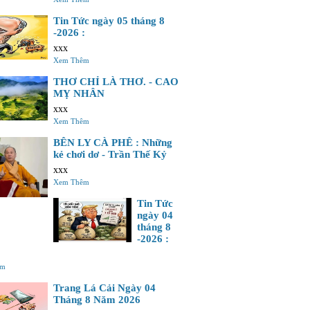
Tin Tức ngày 05 tháng 8
-2026 :
xxx
Xem Thêm
THƠ CHỈ LÀ THƠ. - CAO
MỴ NHÂN
xxx
Xem Thêm
BÊN LY CÀ PHÊ : Những
kẻ chơi dơ - Trần Thế Kỷ
xxx
Xem Thêm
Tin Tức
ngày 04
tháng 8
-2026 :
êm
Trang Lá Cải Ngày 04
Tháng 8 Năm 2026