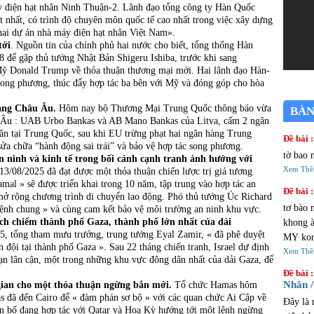
y điện hạt nhân Ninh Thuận-2. Lãnh đạo tổng công ty Hàn Quốc
nhất, có trình độ chuyên môn quốc tế cao nhất trong việc xây dựng
khai dự án nhà máy điện hạt nhân Việt Nam».
tới
. Nguồn tin của chính phủ hai nước cho biết, tổng thống Hàn
 để gặp thủ tướng Nhật Bản Shigeru Ishiba, trước khi sang
Mỹ Donald Trump về thỏa thuận thương mại mới. Hai lãnh đạo Hàn-
 song phương, thúc đẩy hợp tác ba bên với Mỹ và đóng góp cho hòa
hàng Châu Âu.
Hôm nay bộ Thương Mại Trung Quốc thông báo vừa
BÀN
ên Âu : UAB Urbo Bankas và AB Mano Bankas của Litva, cấm 2 ngân
nhân tại Trung Quốc, sau khi EU trừng phạt hai ngân hàng Trung
Đề bài :
ửa chữa “hành động sai trái” và bảo vệ hợp tác song phương.
tờ bao 
an ninh và kinh tế trong bối cảnh cạnh tranh ảnh hưởng với
Xem Th
/08/2025 đã đạt được một thỏa thuận chiến lược trị giá tương
mal » sẽ được triển khai trong 10 năm, tập trung vào hợp tác an
Đề bài :
à mở rộng chương trình di chuyển lao động. Phó thủ tướng Úc Richard
tơ bào 
ệnh chung » và cùng cam kết bảo vệ môi trường an ninh khu vực.
ạch chiếm thành phố Gaza, thành phố lớn nhất của dải
khong à 
5, tổng tham mưu trưởng, trung tướng Eyal Zamir, « đã phê duyệt
MY kon
 đội tại thành phố Gaza ». Sau 22 tháng chiến tranh, Israel dự định
đi choi AU
Xem Th
 nạn lân cận, một trong những khu vực đông dân nhất của dải Gaza, để
cửa tiệ
Đề bài :
Nhân /
gian cho một thỏa thuận ngừng bắn mới.
Tổ chức Hamas hôm
s đã đến Cairo để « đàm phán sơ bộ » với các quan chức Ai Cập về
Đây là 
n bố đang hợp tác với Qatar và Hoa Kỳ hướng tới một lệnh ngừng