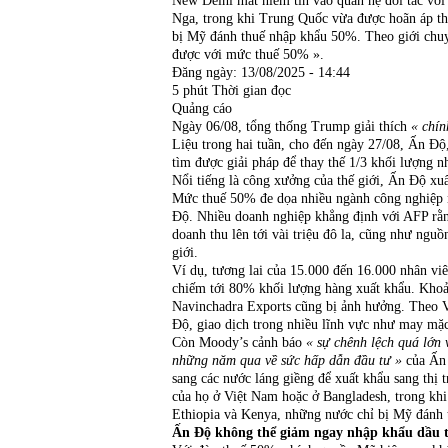
New Delhi mất niềm tin vào quan hệ đối tác với
Nga, trong khi Trung Quốc vừa được hoãn áp t
bị Mỹ đánh thuế nhập khẩu 50%. Theo giới chuy
được với mức thuế 50% ».
Đăng ngày:
13/08/2025 - 14:44
5 phút
Thời gian đọc
Quảng cáo
Ngày 06/08, tổng thống Trump giải thích
« chín
Liệu trong hai tuần, cho đến ngày 27/08, Ấn Độ,
tìm được giải pháp để thay thế 1/3 khối lượng n
Nổi tiếng là công xưởng của thế giới, Ấn Độ xu
Mức thuế 50% đe dọa nhiều ngành công nghiệp n
Độ. Nhiều doanh nghiệp khẳng định với AFP rằng 
doanh thu lên tới vài triệu đô la, cũng như nguồ
giới.
Ví dụ, tương lai của 15.000 đến 16.000 nhân vi
chiếm tới 80% khối lượng hàng xuất khẩu. Khoả
Navinchadra Exports cũng bị ảnh hưởng. Theo 
Độ, giao dịch trong nhiều lĩnh vực như may mặc
Còn Moody’s cảnh báo
« sự chênh lệch quá lớn 
những năm qua về sức hấp dẫn đầu tư »
của Ấn Đ
sang các nước láng giềng để xuất khẩu sang thị
của họ ở Việt Nam hoặc ở Bangladesh, trong khi
Ethiopia và Kenya, những nước chỉ bị Mỹ đánh
Ấn Độ không thể giảm ngay nhập khẩu dầu 