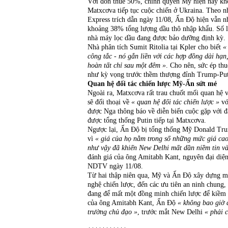
Với đòn thuế 50%, chính quyền Mỹ hiện nay khô
Matxcơva tiếp tục cuộc chiến ở Ukraina. Theo nh
Express trích dẫn ngày 11/08, Ấn Độ hiện vẫn n
khoảng 38% tổng lượng dầu thô nhập khẩu. Số l
nhà máy lọc dầu đang được bảo dưỡng định kỳ.
Nhà phân tích Sumit Ritolia tại Kpler cho biết
«
công tắc - nó gắn liền với các hợp đồng dài hạn
hoàn tất chỉ sau một đêm »
. Cho nên, sức ép th
như kỳ vọng trước thềm thượng đỉnh Trump-Put
Quan hệ đối tác chiến lược Mỹ-Ấn sứt mẻ
Ngoài ra, Matxcơva rất trau chuốt mối quan hệ
sẽ đối thoại về
« quan hệ đối tác chiến lược »
vớ
được Nga thông báo về diễn biến cuộc gặp với 
được tổng thống Putin tiếp tại Matxcơva.
Ngược lại, Ấn Độ bị tổng thống Mỹ Donald Tr
vì
« giá của họ nằm trong số những mức giá cao 
như vậy đã khiến New Delhi mất dần niềm tin và
đánh giá của ông Amitabh Kant, nguyên đại diện
NDTV ngày 11/08.
Từ hai thập niên qua, Mỹ và Ấn Độ xây dựng mố
nghệ chiến lược, đến các ưu tiên an ninh chung
đang để mất một đồng minh chiến lược để kiềm
của ông Amitabh Kant, Ấn Độ
« không bao giờ 
trường chủ đạo »
, trước mắt New Delhi
« phải 