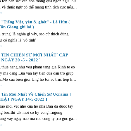
o tồn bản sắc văn hóa thông qua ngôn ngữ. Sự
i về thuật ngữ có thể mang tính tích cực nếu
ẫn giữ được mối liên hệ với truyền thống và
êm
 địa phương. Văn bản này cũng gợi lên những
"Tiếng Việt, yêu & ghét" - Lê Hữu (
 và suy nghĩ tương tự như những gì bạn trải
ăn Giang ghi lại )
 mua bất động sản. Quá trình này cũng tràn
h trung' là nghĩa gì vậy, sao cứ thích dùng,
phấn khích và niềm vui. Điều này đặc biệt
ư có nghĩa là 'vô tình'
i với các dự án mới của Al Sharq Investment
êm
/dubai-new-developments.com/al-sharq-
TIN CHIẾN SỰ MỚI NHẤT[ CẬP
ent, cung cấp các lựa chọn nhà ở hiện đại và
NGÀY 20 -5 - 2022 ]
i để giúp bạn tìm được ngôi nhà lý tưởng.
,thue nang,nhu yeu pham tang gia.Kinh te eo
ay ma dang Lua van lay tien cua dan tro giup
nh.Mo cua bien gioi.Ung ho toi ac truc tiep khi
t cho phep trom cuop o muc do <1.000 dollars
êm
toi....Neu vao thoi diem Trump,bon Lua da ho
Tin Mới Nhất Về Chiến Sư Ucraina [
u the nao ??? Nhung nguoi bau ban vi chut tu
HẬT NGÀY 14-5-2022 ]
hi gi ve dat nuoc ??? Phai chang day khong
ao moi vet nho cua ho nha Dan da duoc tay
 dat nuoc minh ??? bat qua,lai tro ve que huong
ng boc,thi Uk moi co hy vong...ngung
u vay,ban la thang cho chet ! mien ban !
ung vay,ngay nao ma cac cong ty ,co goc gac
dang bac nu luu-anh hao cua khoi tu do va ong
êm
olice va dang Lua thi moi giai xong phuong