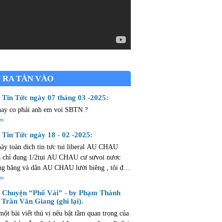
 RA TÁN VÀO
Tin Tức ngày 07 tháng 03 -2025:
nay co phải anh em voi SBTN ?
êm
Tin Tức ngày 18 - 02 -2025:
này toàn dich tin tưc tui liberal AU CHAU
chỉ đung 1/2tụi AU CHAU cư sưvoi nươc
g băng và dân AU CHAU lười biêng , tôi đả
 CHAU mừoi ngày ròi thừ bay chăng cò
êm
m mở ...dân AU CHAU lười như hủi .
Chuyện “Phố Vải” - by Phạm Thành
 Trần Văn Giang (ghi lại).
một bài viết thú vị nêu bật tầm quan trọng của