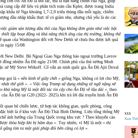
ng còn coi Ấn Độ là đối tác, mà là bạn hàng chính của Nga, giúp
à cung cấp dữ liệu và phân tích toàn cầu Kpler, được trang India
hập khẩu từ Nga khoảng 1,7-2,0 triệu thùng dầu mỗi ngày, chiếm
ượng dầu nhập khẩu thực tế có giảm nhẹ, nhưng chủ yếu là do các
 việc giảm sản lượng dầu thô của Nga không đơn giản như việc bật
, thiết lập hoạt động và khả năng thích ứng của thị trường, không thể
uế quan của Washington đối với New Dehli sẽ chưa thu được kết quả
in ngày 15/08.
 với New Delhi. Bộ Ngoại Giao Nga thông báo ngoại trưởng Lavrov
i đồng nhiệm Ấn Độ ngày 21/08. Chính phủ của thủ tướng Modi
đặc sứ Mỹ Steve Witkoff. Cố vấn an ninh quốc gia Ấn Độ Ajit Doval
ump gọi là
« nền kinh tế giãy chết »
giống Nga, không có lợi cho Mỹ,
nhất thế giới »
.
« Việc ông Trump sử dụng những từ ngữ nặng nề
o khả năng Mỹ là một đối tác tin cậy cho Ấn Độ về lâu dài »
, theo
 của Ấn Độ tại G20 (2022- 2025) khi trả lời đài truyền hình Ấn Độ
i quan hệ chiến lược, từ hợp tác không gian, quốc phòng, công
, đặc biệt là ở khu vực Ấn Độ-Thái Bình Dương. Liệu tổng thống Mỹ
xxx
 chế ảnh hưởng của Trung Quốc trong khu vực ? Theo khuyến cáo
Xem Th
được thỏa hiệp khi bị hăm dọa »
. Tuy nhiên, vì Mỹ là một
« thị
cố gắng tìm ra một giải pháp đôi bên cũng có lợi »
.