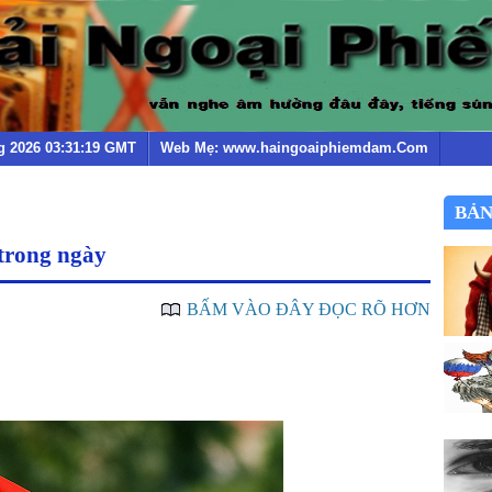
g 2026 03:31:19 GMT
Web Mẹ: www.haingoaiphiemdam.Com
BẢN
trong ngày
BẤM VÀO ĐÂY ĐỌC RÕ HƠN