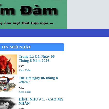
 TIN MỚI NHẤT
Trang Lá Cải Ngày 06
Tháng 8 Năm 2026:
xxx
Xem Thêm
Tin Tức ngày 06 tháng 8
-2026 :
xxx
Xem Thêm
HÌNH NHƯ # 1. - CAO MỴ
NHÂN
xxx