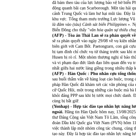
đã bám theo tàu của lực lượng bảo vệ bờ biển P
động quanh bãi cạn Scarborough. Một tàu hải qu
cảnh Trung Quốc và làm hư hại mũi tàu. Đây là 
khu vực. Tổng tham mưu trưởng Lực lượng Vũ t
là đâm vào (tàu) Cảnh sát biển Philippines
». Ng
Biển Đông cho thấy "
văn hóa quân sự thiếu chu
(AFP) - Tòa án Thái Lan sẽ ra phán quyết về
sẽ ra phán quyết vào ngày 29/08 về vụ kiện nhằm
biên giới với Cam Bốt. Paetongtarn, con gái c
bị tạm đình chỉ chức vụ từ tháng trước sau khi
Husen bị rò rỉ. Một nhóm thượng nghị sĩ bảo th
và vi phạm đạo đức lãnh đạo liên quan đến vụ 
nhất giữa hai nước láng giềng trong nhiều thập 
(AFP) - Hàn Quốc : Phu nhân cựu tổng thống
sau buổi thẩm vấn về hàng loạt cáo buộc, trong
pháp Hàn Quốc đã khám xét các văn phòng của 
cử Quốc Hội, một trong những cáo buộc mà bà K
khỏi đảng PPP sau khi bị tước mọi chức danh. Đ
cùng bị bắt giữ.
(Yonhap) - Hợp tác đào tạo nhân lực năng l
ngoài.
Hãng tin Hàn Quốc hôm nay, 13/08/2025,
thư Đảng Cộng sản Việt Nam Tô Lâm, tổng công
đoàn Dầu khí Quốc gia Việt Nam (PVN) hôm 11/0
việc thành lập một nhóm công tác chung, cùng th
tạo này. Đây là hợp tác đào tạo nhân lực năng l