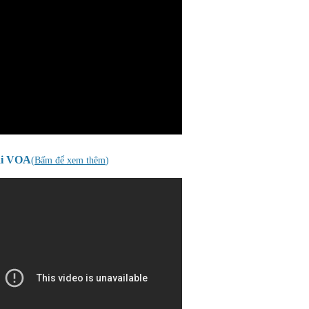
ài VOA
(
Bấm để xem thêm
)