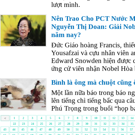
lượt mình.
Nên Trao Cho PCT Nước Ma
Nguyễn Thị Doan: Giải Nob
năm nay?
Đức Giáo hoàng Francis, thiế
Yousafzai và cựu nhân viên 
Edward Snowden hiện được c
ứng cử viên nhận Nobel Hòa 
Bình là ông mà chuột cũng 
Một lần nữa báo trong báo ngo
lên tiếng chì tiếng bấc qua c
Phú Trọng trong buổi “họp bạ
<
1
2
3
4
5
6
7
8
9
10
11
12
13
14
22
23
24
25
26
27
28
29
30
31
32
33
34
35
43
44
45
46
47
48
49
50
51
52
53
54
55
56
57