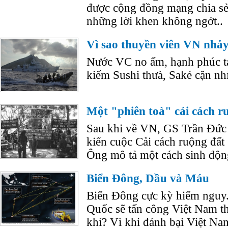
được cộng đồng mạng chia s
những lời khen không ngớt..
Vì sao thuyền viên VN nhả
Nước VC no ấm, hạnh phúc tạ
kiếm Sushi thưà, Saké cặn nhỉ
Một "phiên toà" cải cách r
Sau khi về VN, GS Trần Đức
kiến cuộc Cải cách ruộng đấ
Ông mô tả một cách sinh độn
Biển Đông, Dầu và Máu
Biển Đông cực kỳ hiểm nguy.
Quốc sẽ tấn công Việt Nam th
khỉ? Vì khi đánh bại Việt Na