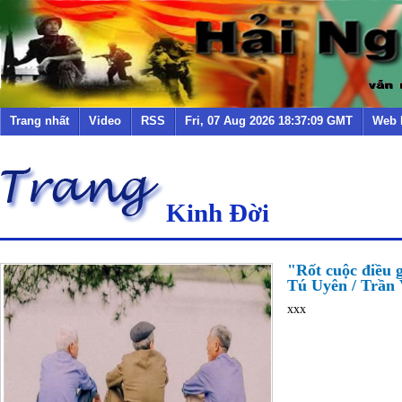
Trang nhất
Video
RSS
Fri, 07 Aug 2026 18:37:09 GMT
Web 
Kinh Đời
"Rốt cuộc điều g
Tú Uyên / Trần V
xxx