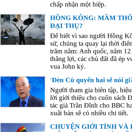
chấp nhận một hiệp.
HỒNG KÔNG: MẦM THỐ
ĐẠI THỤ?
Để biết vì sao người Hồng K
sử, chúng ta quay lại thời đi
trăm năm: Anh quốc, năm 121
thắng lợi, các chủ đất đã ép v
vua John ký.
'Đèn Cù quyển hai sẽ nói gì
Người tham gia biên tập, hiệu 
lời giới thiệu cho cuốn sách
tác giả Trần Đĩnh cho BBC h
xuất bản sẽ có nhiều chi tiết.
CHUYỆN GIỚI TÍNH VÀ 