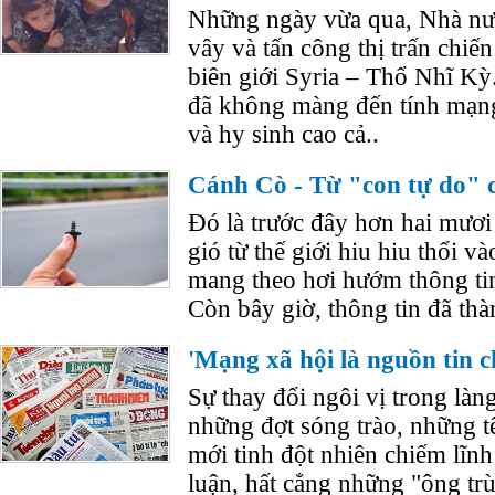
Những ngày vừa qua, Nhà nướ
vây và tấn công thị trấn chi
biên giới Syria – Thổ Nhĩ Kỳ
đã không màng đến tính mạng
và hy sinh cao cả..
Cánh Cò - Từ "con tự do" ch
Đó là trước đây hơn hai mươ
gió từ thế giới hiu hiu thổi v
mang theo hơi hướm thông tin
Còn bây giờ, thông tin đã thà
'Mạng xã hội là nguồn tin 
Sự thay đổi ngôi vị trong làn
những đợt sóng trào, những t
mới tinh đột nhiên chiếm lĩn
luận, hất cẳng những "ông tr