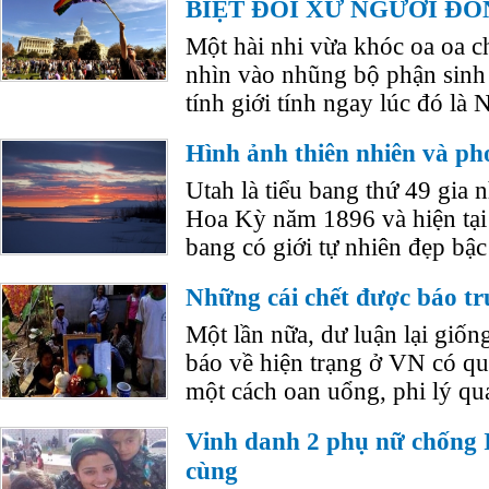
BIỆT ĐỐI XỬ NGƯỜI ĐỒ
Một hài nhi vừa khóc oa oa c
nhìn vào nhũng bộ phận sinh
tính giới tính ngay lúc đó l
Hình ảnh thiên nhiên và p
Utah là tiểu bang thứ 49 gia
Hoa Kỳ năm 1896 và hiện tại
bang có giới tự nhiên đẹp bậc
Những cái chết được báo t
Một lần nữa, dư luận lại giốn
báo về hiện trạng ở VN có qu
một cách oan uổng, phi lý qu
Vinh danh 2 phụ nữ chống I
cùng