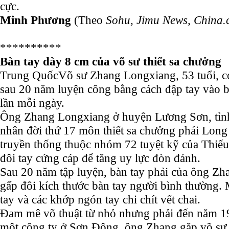
cực.
Minh Phương
(Theo
Sohu, Jimu News, China
**********
Bàn tay dày 8 cm của võ sư thiết sa chưởng
Trung Quốc
Võ sư Zhang Longxiang, 53 tuổi, c
sau 20 năm luyện công bằng cách đập tay vào b
lần mỗi ngày.
Ông Zhang Longxiang ở huyện Lương Sơn, tỉnh
nhân đời thứ 17 môn thiết sa chưởng phái Lon
truyền thống thuộc nhóm 72 tuyệt kỹ của Thiếu
đôi tay cứng cáp để tăng uy lực đòn đánh.
Sau 20 năm tập luyện, bàn tay phải của ông Zh
gấp đôi kích thước bàn tay người bình thường. 
tay và các khớp ngón tay chi chít vết chai.
Đam mê võ thuật từ nhỏ nhưng phải đến năm 19
một công ty ở Sơn Đông, ông Zhang gặp võ sư