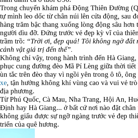
Trong chuyến khám phá Động Thiên Đường (Q
tự mình leo dốc từ chân núi lên cửa động, sau đó
hàng trăm bậc thang xuống lòng động sâu hơn
người dìu đỡ. Đứng trước vẻ đẹp kỳ vĩ của thiên
trầm trồ:
“Trời ơi, đẹp quá! Tôi không ngờ đất
cảnh vật giá trị đến thế”.
Không chỉ vậy, trong hành trình đến Hà Giang,
phục cung đường đèo Mã Pí Lèng giữa thời tiết 
ùn tắc trên đèo thay vì ngồi yên trong ô tô, ô
xe
, tận hưởng không khí vùng cao và vui vẻ tr
địa phương.
Từ Phú Quốc, Cà Mau, Nha Trang, Hội An, Hu
Định hay Hà Giang... ở bất cứ nơi nào đặt chân
không giấu được sự ngỡ ngàng trước vẻ đẹp thi
triển của quê hương.