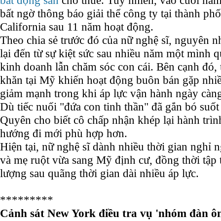
bất động sản
cho thuê. Tuy nhiên, vào cuối n
bất ngờ thông báo giải thể công ty tại thành p
California sau 11 năm hoạt động.
Theo chia sẻ trước đó của nữ nghệ sĩ, nguyên n
lại đến từ sự kiệt sức sau nhiều năm một mình 
kinh doanh lẫn chăm sóc con cái. Bên cạnh đó, 
khăn tại Mỹ khiến hoạt động buôn bán gặp nhiề
giảm mạnh trong khi áp lực vận hành ngày càng
Dù tiếc nuối "đứa con tinh thần" đã gắn bó suố
Quyên cho biết cô chấp nhận khép lại hành trìn
hướng đi mới phù hợp hơn.
Hiện tại, nữ nghệ sĩ dành nhiều thời gian nghỉ n
và mẹ ruột vừa sang Mỹ định cư, đồng thời tập t
lượng sau quãng thời gian dài nhiều áp lực.
*********
Cảnh sát New York điều tra vụ 'nhóm đàn ôn