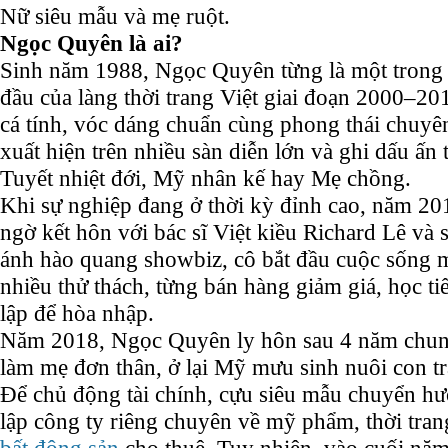
Nữ siêu mẫu và mẹ ruột.
Ngọc Quyên là ai?
Sinh năm 1988, Ngọc Quyên từng là một trong
đầu của làng thời trang Việt giai đoạn 2000–2
cá tính, vóc dáng chuẩn cùng phong thái chuyên
xuất hiện trên nhiều sàn diễn lớn và ghi dấu ấn
Tuyết nhiệt đới, Mỹ nhân kế hay Mẹ chồng.
Khi sự nghiệp đang ở thời kỳ đỉnh cao, năm 2
ngờ kết hôn với bác sĩ Việt kiều Richard Lê và
ánh hào quang showbiz, cô bắt đầu cuộc sống m
nhiều thử thách, từng bán hàng giảm giá, học t
lập để hòa nhập.
Năm 2018, Ngọc Quyên ly hôn sau 4 năm chun
làm mẹ đơn thân, ở lại Mỹ mưu sinh nuôi con tra
Để chủ động tài chính, cựu siêu mẫu chuyển h
lập công ty riêng chuyên về mỹ phẩm, thời trang