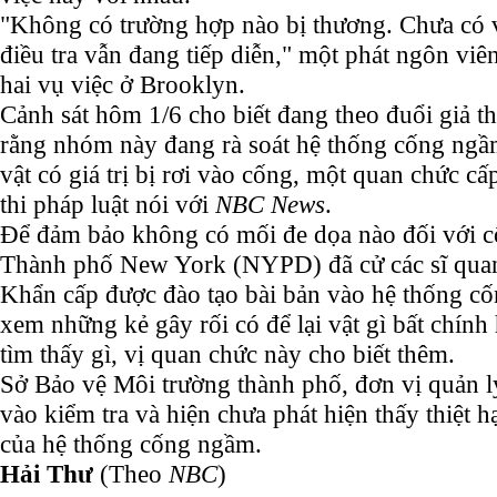
"Không có trường hợp nào bị thương. Chưa có v
điều tra vẫn đang tiếp diễn," một phát ngôn viên
hai vụ việc ở Brooklyn.
Cảnh sát hôm 1/6 cho biết đang theo đuổi giả t
rằng nhóm này đang rà soát hệ thống cống ngầ
vật có giá trị bị rơi vào cống, một quan chức c
thi pháp luật nói với
NBC News
.
Để đảm bảo không có mối đe dọa nào đối với c
Thành phố New York (NYPD) đã cử các sĩ quan
Khẩn cấp được đào tạo bài bản vào hệ thống cố
xem những kẻ gây rối có để lại vật gì bất chín
tìm thấy gì, vị quan chức này cho biết thêm.
Sở Bảo vệ Môi trường thành phố, đơn vị quản l
vào kiểm tra và hiện chưa phát hiện thấy thiệt hạ
của hệ thống cống ngầm.
Hải Thư
(Theo
NBC
)