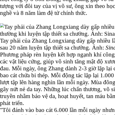
tượng với đôi tay của vị võ sư, ông xin theo h
nghề và 8 năm làm đệ tử chính thức.
Tay phải của Zhang Longxiang dày gấp nhiều l
sau 20 năm luyện tập thiết sa chưởng. Ảnh:
Sin
Phương pháp rèn luyện kết hợp ngạnh khí công
các vật liệu cứng, giúp võ sinh tăng mật độ xư
đau. Mỗi ngày, ông Zhang dành 2-3 giờ lặp lại c
bao cát chứa bi thép. Mỗi động tác lặp lại 1.000
lượt tập lên hàng nghìn lần mỗi ngày. Mùa đôn
gây nứt nẻ da tay. Những lúc chấn thương, võ s
truyền nhằm bảo vệ da, hoạt huyết, tan máu bầm
phát triển.
"Tôi đánh vào bao cát 6.000 lần mỗi ngày như