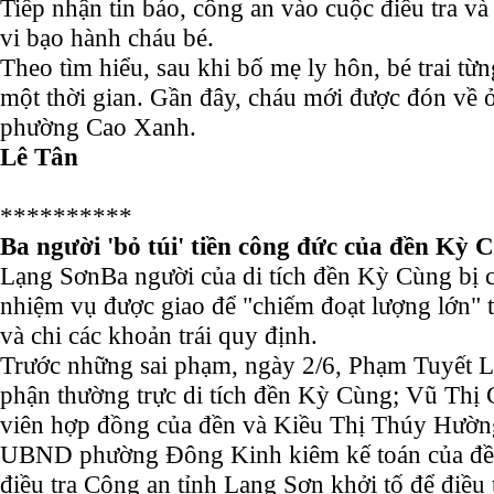
Tiếp nhận tin báo, công an vào cuộc điều tra v
vi bạo hành cháu bé.
Theo tìm hiểu, sau khi bố mẹ ly hôn, bé trai từ
một thời gian. Gần đây, cháu mới được đón về ở
phường Cao Xanh.
Lê Tân
**********
Ba người 'bỏ túi' tiền công đức của đền Kỳ C
Lạng Sơn
Ba người của di tích đền Kỳ Cùng bị 
nhiệm vụ được giao để "chiếm đoạt lượng lớn" 
và chi các khoản trái quy định.
Trước những sai phạm, ngày 2/6, Phạm Tuyết Lê
phận thường trực di tích đền Kỳ Cùng; Vũ Thị 
viên hợp đồng của đền và Kiều Thị Thúy Hường,
UBND phường Đông Kinh kiêm kế toán của đền
điều tra Công an tỉnh Lạng Sơn khởi tố để điều 