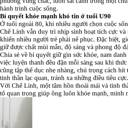
phương vững chắc, luôn sát cánh trong mọi chu
hành trình cuộc sống.
Bí quyết khỏe mạnh khó tin ở tuổi U90
Ở tuổi ngoài 80, khi nhiều người chọn cuộc sốn
Chế Linh vẫn duy trì nhịp sinh hoạt tích cực v
khiến nhiều người trẻ phải nể phục. Đặc biệt, g
giữ được chất mùi mẫn, độ sáng và phong độ 
Chia sẻ về bí quyết giữ gìn sức khỏe, nam danh 
việc luyện thanh đều đặn mỗi sáng sau khi thức
cũng tập thể dục nhẹ nhàng, chú trọng cách hít 
tinh thần lạc quan, tránh xa những điều tiêu cực
Với Chế Linh, một tâm hồn thoải mái và tinh th
tố quan trọng giúp ông luôn khỏe mạnh, minh m