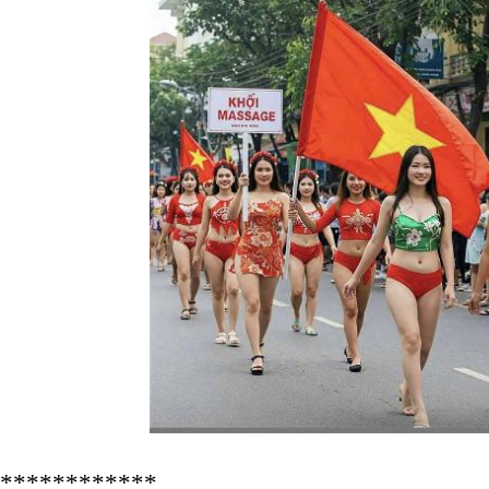
************