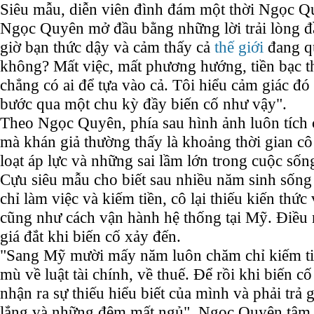
Siêu mẫu, diễn viên đình đám một thời Ngọc Q
Ngọc Quyên mở đầu bằng những lời trải lòng đ
giờ bạn thức dậy và cảm thấy cả
thế giới
đang q
không? Mất việc, mất phương hướng, tiền bạc 
chẳng có ai để tựa vào cả. Tôi hiểu cảm giác đó
bước qua một chu kỳ đầy biến cố như vậy".
Theo Ngọc Quyên, phía sau hình ảnh luôn tích 
mà khán giả thường thấy là khoảng thời gian cô
loạt áp lực và những sai lầm lớn trong cuộc sốn
Cựu siêu mẫu cho biết sau nhiều năm sinh sống
chỉ làm việc và kiếm tiền, cô lại thiếu kiến thức 
cũng như cách vận hành hệ thống tại Mỹ. Điều n
giá đắt khi biến cố xảy đến.
"Sang Mỹ mười mấy năm luôn chăm chỉ kiếm ti
mù về luật tài chính, về thuế. Để rồi khi biến c
nhận ra sự thiếu hiểu biết của mình và phải trả g
lắng và những đêm mất ngủ", Ngọc Quyên tâm 