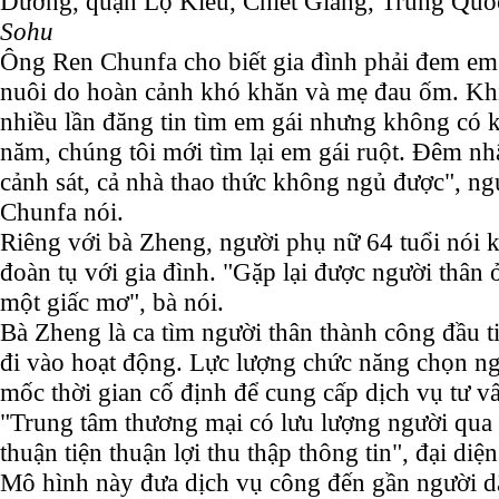
Dương, quận Lộ Kiều, Chiết Giang, Trung Quố
Sohu
Ông Ren Chunfa cho biết gia đình phải đem em
nuôi do hoàn cảnh khó khăn và mẹ đau ốm. Khi 
nhiều lần đăng tin tìm em gái nhưng không có k
năm, chúng tôi mới tìm lại em gái ruột. Đêm nh
cảnh sát, cả nhà thao thức không ngủ được", ng
Chunfa nói.
Riêng với bà Zheng, người phụ nữ 64 tuổi nói 
đoàn tụ với gia đình. "Gặp lại được người thân ở
một giấc mơ", bà nói.
Bà Zheng là ca tìm người thân thành công đầu t
đi vào hoạt động. Lực lượng chức năng chọn n
mốc thời gian cố định để cung cấp dịch vụ tư v
"Trung tâm thương mại có lưu lượng người qua l
thuận tiện thuận lợi thu thập thông tin", đại diệ
Mô hình này đưa dịch vụ công đến gần người dân,