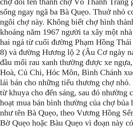
chợ đổi tên thành chợ Võ Thành Trang g
sống ngay ngã ba Bà Quẹo. Thuở nhỏ có 
ngôi chợ này. Không biết chợ hình thành
khoảng năm 1967 người ta xây một nhà 
hai ngả từ cuối đường Phạm Hồng Thá
8) và đường Hương lộ 2 (Âu Cơ ngày na
đầu mối rau xanh thường được xe ngựa,
Hoà, Củ Chi, Hóc Môn, Bình Chánh xu
lái bán cho những tiểu thương chợ nhỏ.
từ khuya cho đến sáng, sau đó nhường c
hoạt mua bán bình thường của chợ búa 
như tên Bà Quẹo, theo Vương Hồng Sển 
Bờ Quẹo hoặc Bàu Quẹo vì đoạn này có 