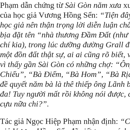
Phạm dẫn chứng từ
Sài Gòn năm xưa
xu
của học giả Vương Hồng Sển:
“Tiện đây
học giả nên thận trọng lời diễn luận c
bịa đặt tên “nhà thương Ðầm Ðất (như 
chí kia), trong lúc dưỡng đường Grall đ
một đồn đất thật sự, ai ai cũng rõ biết,
vì thấy gần Sài Gòn có những chợ: “Ô
Chiểu”, “Bà Ðiểm, “Bà Hom”, “Bà Rị
đề quyết năm bà là thê thiếp ông Lãnh b
đa! Tuy người mất rồi không nói được, 
cựu nữa chi?”.
Tác giả Ngọc Hiệp Phạm nhận định:
“C