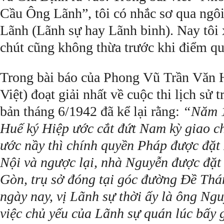
Cầu Ông Lãnh”, tôi có nhắc sơ qua ngô
Lãnh (Lãnh sự hay Lãnh binh). Nay tôi 
chút cũng không thừa trước khi điểm q
Trong bài báo của Phong Vũ Trần Văn 
Việt) đoạt giải nhất về cuộc thi lịch sử 
bản tháng 6/1942 đã kể lại rằng:
“Năm 1
Huế ký Hiệp ước cắt đứt Nam kỳ giao c
ước nầy thì chính quyền Pháp được đặt
Nội và ngược lại, nhà Nguyễn được đặt
Gòn, trụ sở đóng tại góc đường Ðề T
ngày nay, vị Lãnh sự thời ấy là ông N
việc chủ yếu của Lãnh sự quán lúc bấy g