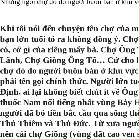
Những ngôi chợ đó do người buôn bán ở khu v
Khi tôi nói đến chuyện tên chợ của 
bạn lớn tuổi tỏ ra không đồng ý. Chợ
có, cớ gì của riêng mấy bà. Chợ Ôn
Lãnh, Chợ Giồng Ông Tố… Cứ cho là
chợ đó do người buôn bán ở khu vực
phải tên gọi chính thức. Người lớn t
Định, ai lại không biết chút ít về Ôn
thuốc Nam nổi tiếng nhất vùng Bảy 
người đã bỏ tiền bắc cầu qua sông t
Thủ Thiêm và Thủ Đức. Từ xưa ngườ
nên cái chợ Giồng (vùng đất cao ven 