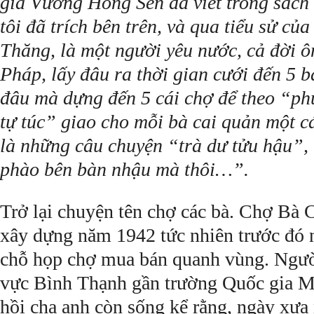
giả Vương Hồng Sển đã viết trong sác
tôi đã trích bên trên, và qua tiểu sử củ
Thăng, là một người yêu nước, cả đời 
Pháp, lấy đâu ra thời gian cưới đến 5 b
đâu mà dựng đến 5 cái chợ để theo “ph
tự túc” giao cho mỗi bà cai quản một c
là những câu chuyện “trà dư tửu hậu”,
phào bên bàn nhậu mà thôi…”.
Trở lại chuyện tên chợ các bà. Chợ Bà 
xây dựng năm 1942 tức nhiên trước đó n
chỗ họp chợ mua bán quanh vùng. Người
vực Bình Thạnh gần trường Quốc gia M
hồi cha anh còn sống kể rằng, ngày xưa