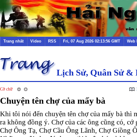
Trang nhất
Video
RSS
Fri, 07 Aug 2026 02:13:56 GMT
Web 
Lịch Sử, Quân Sử &
Cỡ chữ
Chuyện tên chợ của mấy bà
Khi tôi nói đến chuyện tên chợ của mấy bà thì 
ra không đồng ý. Chợ của các ông cũng có, cớ g
Chợ Ông Tạ, Chợ Cầu Ông Lãnh, Chợ Giồng Ô