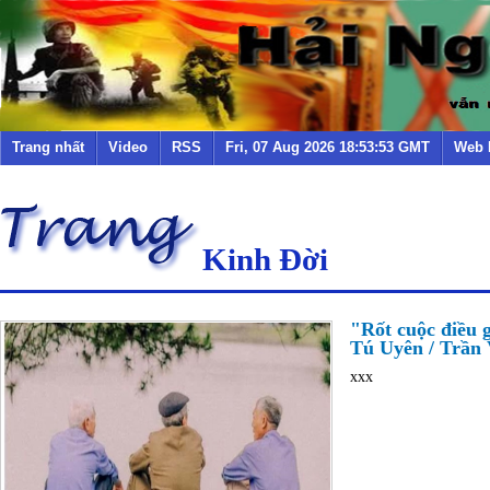
Trang nhất
Video
RSS
Fri, 07 Aug 2026 18:53:53 GMT
Web 
Kinh Đời
"Rốt cuộc điều g
Tú Uyên / Trần V
xxx