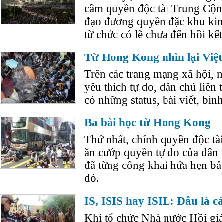
cầm quyền độc tài Trung Cộng
đạo đương quyền đặc khu ki
từ chức có lẽ chưa đến hồi kết
Từ Hong Kong nhìn lại Việ
Trên các trang mạng xã hội,
yêu thích tự do, dân chủ liên 
có những status, bài viết, bìn
Ba bài học từ Hong Kong
Thứ nhất, chính quyền độc tà
ăn cướp quyền tự do của dân 
đã từng công khai hứa hẹn bả
đó.
IS, ISIS hay ISIL: Đâu là c
Khi tổ chức Nhà nước Hồi gi