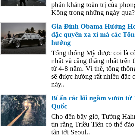
phản kháng toàn trị của phon
Kông trong những ngày qua?
Gia Đình Obama Hưởng Hơ
đặc quyền xa xỉ mà các Tổ
hưởng
Tổng thống Mỹ được coi là c
nhất và căng thẳng nhất trên 
từ 4-8 năm. Vì thế, tổng thốn
sẽ được hưởng rất nhiều đặc q
này..
Bí ẩn các lối ngầm vươn từ
Quốc
Cho đến bây giờ, Tướng Hah
tin rằng Triều Tiên có thể đ
tận tới Seoul..