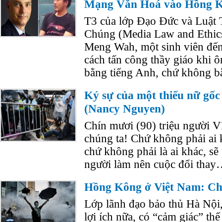
Mạng Văn Hoá vào Hồng 
T3 của lớp Đạo Đức và Luật
Chúng (Media Law and Ethics
Meng Wah, một sinh viên đến
cách tấn công thầy giáo khi 
bằng tiếng Anh, chứ không b
Ký sự của một thiếu nữ gốc
(Nancy Nguyen)
Chín mươi (90) triệu người V
chúng ta! Chứ không phải ai 
chứ không phải là ai khác, sẽ
người làm nên cuộc đổi thay
Hồng Kông ở Việt Nam: Ch
Lớp lãnh đạo bảo thủ Hà Nội
lợi ích nữa, có “cảm giác” th