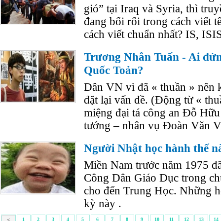
gió” tại Iraq và Syria, thì tru
đang bối rối trong cách viết t
cách viết chuẩn nhất? IS, ISI
Trương Nhân Tuấn - Ai đứn
Quốc Toản?
Dân VN vì đã « thuần » nên 
đặt lại vấn đề. (Động từ « thu
miệng đại tá công an Đỗ Hữu 
tướng – nhân vụ Đoàn Văn V
Người Nhật học hành thế n
Miền Nam trước năm 1975 đ
Công Dân Giáo Dục trong ch
cho đến Trung Học. Những học
kỳ này .
<
1
2
3
4
5
6
7
8
9
10
11
12
13
14