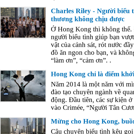
Charles Riley - Người biểu
thương không chịu được
Ở Hong Kong thì không thế. 
người biểu tình giúp bạn vượ
vật của cảnh sát, rót nước đầy
đồ ăn ngon cho bạn, và khôn
“làm ơn”, “cảm ơn”. .
Hong Kong chỉ là điểm khở
Năm 2014 là một năm với mì
đào tạo chuyên ngành về quan 
động. Đầu tiên, các sự kiện 
vào Crimée, “Người Tân Cươ
Mừng cho Hong Kong, buồn
Câu chuyện biểu tình kêu gọi