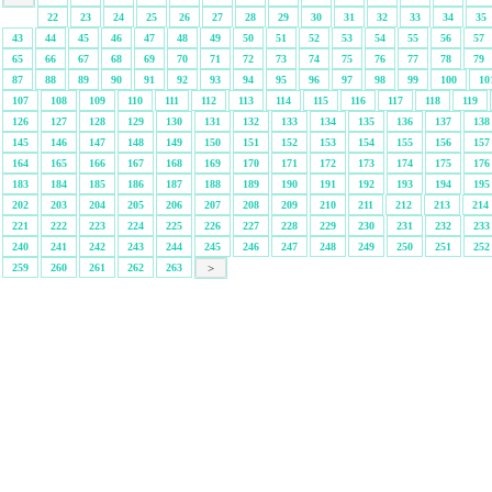
22
23
24
25
26
27
28
29
30
31
32
33
34
35
43
44
45
46
47
48
49
50
51
52
53
54
55
56
57
65
66
67
68
69
70
71
72
73
74
75
76
77
78
79
87
88
89
90
91
92
93
94
95
96
97
98
99
100
10
107
108
109
110
111
112
113
114
115
116
117
118
119
126
127
128
129
130
131
132
133
134
135
136
137
138
145
146
147
148
149
150
151
152
153
154
155
156
157
164
165
166
167
168
169
170
171
172
173
174
175
176
183
184
185
186
187
188
189
190
191
192
193
194
195
202
203
204
205
206
207
208
209
210
211
212
213
214
221
222
223
224
225
226
227
228
229
230
231
232
233
240
241
242
243
244
245
246
247
248
249
250
251
252
259
260
261
262
263
>