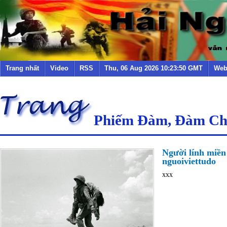
Trang nhất
Video
RSS
Thu, 06 Aug 2026 10:23:50 GMT
Web
Phiếm Đàm, Đàm Chu
Người lính miề
nguoiviettudo
xxx