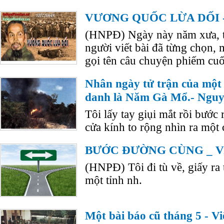
VƯƠNG QUỐC LỪA DỐI - 
(HNPĐ) Ngày này năm xưa, t
người viết bài đã từng chọn,
gọi tên câu chuyện phiếm cuối
Nhân ngày tử trận của một 
danh là Năm Gà Mổ.- Ngu
Tôi lấy tay giụi mắt rồi bước
cửa kính to rộng nhìn ra một
BƯỚC ĐƯỜNG CÙNG _ Vi
(HNPĐ) Tôi đi tù về, giấy ra tr
một tỉnh nh.
Một bài báo cũ tháng 5 - V