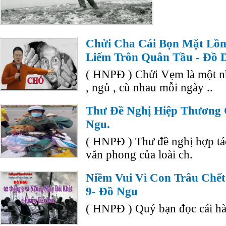
Chửi Cha Cái Bọn Mặt Lồn
Liếm Trôn Quân Tầu - Đồ
( HNPĐ ) Chửi Vẹm là một nh
, ngủ , cù nhau mỗi ngày ..
Thư Đề Nghị Hiệp Thương 
Ngu.
( HNPĐ ) Thư đề nghị hợp tác 
văn phong của loài ch.
Niềm Vui Vì Con Trâu Chế
9- Đồ Ngu
( HNPĐ ) Quý bạn đọc cái hàn