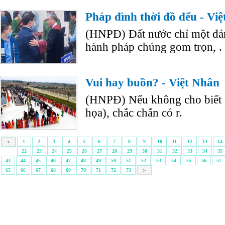
Pháp đình thời đồ đểu - Vi
(HNPĐ) Đất nước chỉ một đản
hành pháp chúng gom trọn, .
Vui hay buồn? - Việt Nhân
(HNPĐ) Nếu không cho biết t
họa), chắc chắn có r.
<
1
2
3
4
5
6
7
8
9
10
11
12
13
14
22
23
24
25
26
27
28
29
30
31
32
33
34
35
43
44
45
46
47
48
49
50
51
52
53
54
55
56
57
65
66
67
68
69
70
71
72
73
>