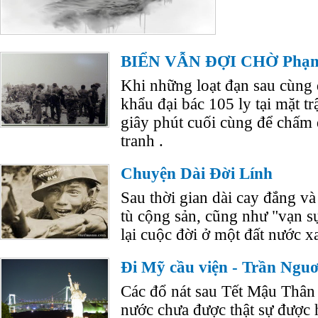
BIỂN VẪN ĐỢI CHỜ Phạm
Khi những loạt đạn sau cùng 
khẩu đại bác 105 ly tại mặt tr
giây phút cuối cùng để chấm 
tranh .
Chuyện Dài Đời Lính
Sau thời gian dài cay đắng và 
tù cộng sản, cũng như "vạn s
lại cuộc đời ở một đất nước xa
Ði Mỹ cầu viện - Trần Ngu
Các đổ nát sau Tết Mậu Thân 
nước chưa được thật sự được 