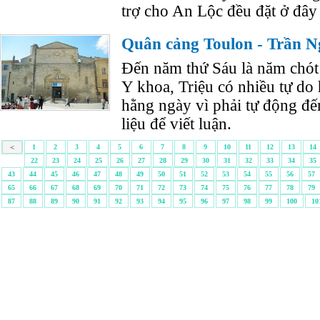
trợ cho An Lộc đều đặt ở đây 
Quân cảng Toulon - Trần N
Ðến năm thứ Sáu là năm chót
Y khoa, Triệu có nhiều tự do 
hằng ngày vì phải tự động đến
liệu để viết luận.
<
1
2
3
4
5
6
7
8
9
10
11
12
13
14
22
23
24
25
26
27
28
29
30
31
32
33
34
35
43
44
45
46
47
48
49
50
51
52
53
54
55
56
57
65
66
67
68
69
70
71
72
73
74
75
76
77
78
79
87
88
89
90
91
92
93
94
95
96
97
98
99
100
10