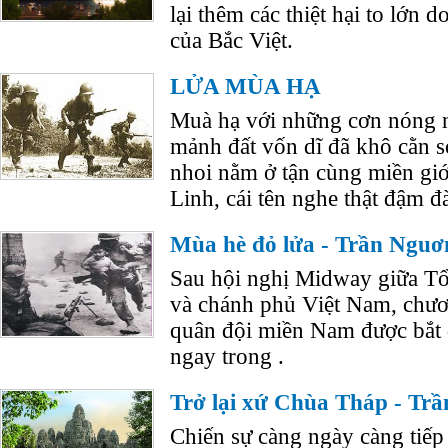
lại thêm các thiệt hại to lớn 
của Bắc Việt.
LỬA MÙA HẠ
Muà hạ với những cơn nóng 
mảnh đất vốn dĩ đã khô cằn s
nhoi nằm ở tận cùng miền giớ
Linh, cái tên nghe thật đậm đà
Mùa hè đỏ lửa - Trần Nguơ
Sau hội nghị Midway giữa T
và chánh phủ Việt Nam, chươ
quân đội miền Nam được bắt 
ngay trong .
Trở lại xứ Chùa Tháp - Tr
Chiến sự càng ngày càng tiếp